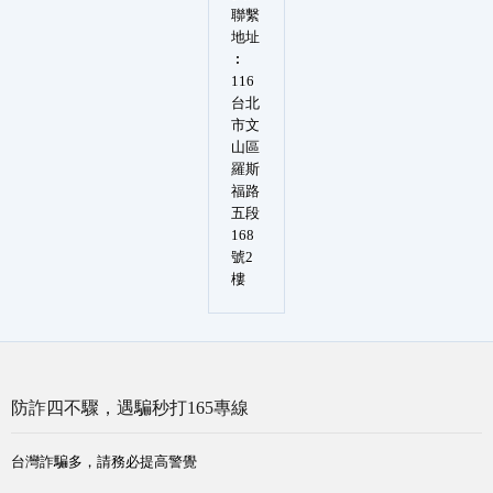
聯繫
地址
︰
116
台北
市文
山區
羅斯
福路
五段
168
號2
樓
防詐四不驟，遇騙秒打165專線
台灣詐騙多，請務必提高警覺