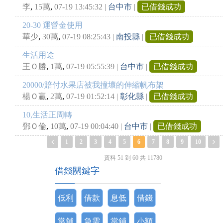
,
,
李
15萬
07-19 13:45:32
|
台中市
|
已借錢成功
20-30 運營金使用
,
,
華少
30萬
07-19 08:25:43
|
南投縣
|
已借錢成功
生活用途
,
,
王Ｏ勝
1萬
07-19 05:55:39
|
台中市
|
已借錢成功
20000/賠付水果店被我撞壞的伸縮帆布架
,
,
楊Ｏ贏
2萬
07-19 01:52:14
|
彰化縣
|
已借錢成功
10,生活正周轉
,
,
鄧Ｏ倫
10萬
07-19 00:04:40
|
台中市
|
已借錢成功
1
2
3
4
5
6
7
8
9
10
資料 51 到 60 共 11780
借錢關鍵字
低利
借款
息低
借錢
當舖
急需
當鋪
小額