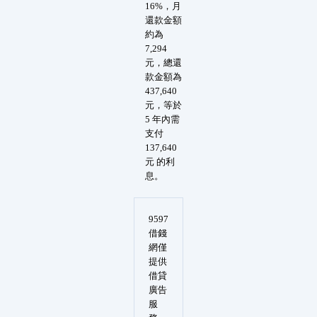
16%，月
還款金額
約為
7,294
元，總還
款金額為
437,640
元，等於
5 年內需
支付
137,640
元 的利
息。
9597
借錢
網僅
提供
借貸
廣告
服