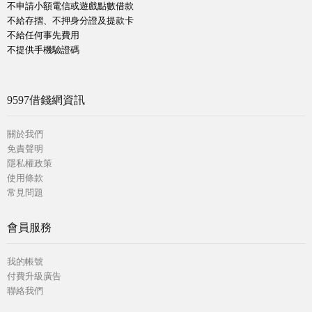
不申請小額電信或遊戲點數借款
不給存摺、不押身分證及提款卡
不給任何事先費用
不提供手機驗證碼
9597借錢網資訊
關於我們
免責聲明
隱私權政策
使用條款
常見問題
會員服務
我的帳號
付費升級廣告
聯絡我們