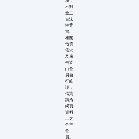
務，
不對
金主
合法
性背
書。
相關
借貸
需求
及廣
告皆
由會
員自
行維
護，
借貸
請洽
網頁
資料
上之
金主
會
員。