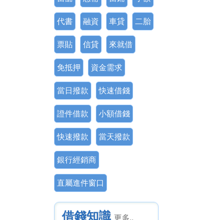
代書
融資
車貸
二胎
票貼
信貸
來就借
免抵押
資金需求
當日撥款
快速借錢
證件借款
小額借錢
快速撥款
當天撥款
銀行經銷商
直屬進件窗口
借錢知識
更多..