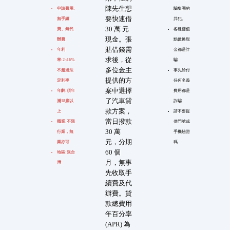
陳先生想
申請費用:
騙集團的
要快速借
無手續
共犯。
30 萬 元
費、無代
各種儲值
現金。張
辦費
點數換現
貼借錢需
年利
金都是詐
求後，從
率:2~16%
騙
多位金主
不超過法
事先給付
提供的方
定利率
任何名義
案中選擇
年齡:須年
費用都是
了汽車貸
滿18歲以
詐騙
款方案，
上
請不要提
當日撥款
職業:不限
供門號或
30 萬
行業，無
手機驗證
元，分期
業亦可
碼
60 個
地區:限台
月，無事
灣
先收取手
續費及代
辦費。貸
款總費用
年百分率
(APR) 為