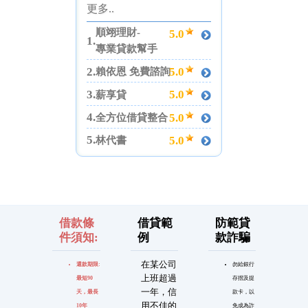
更多..
順翊理財-
5.0
1.
專業貸款幫手
2.
5.0
賴依恩 免費諮詢
3.
5.0
薪享貸
4.
5.0
全方位借貸整合
5.
5.0
林代書
借款條
借貸範
防範貸
件須知:
例
款詐騙
在某公司
還款期限:
勿給銀行
上班超過
最短90
存摺及提
一年，信
天，最長
款卡，以
用不佳的
10年
免成為詐