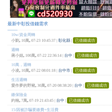
最新中彰投借錢需求
10w/資金周轉
,
,
小劉
10萬
07-23 10:45:37
|
彰化縣
|
已借錢成功
週轉
,
,
蔣小姐
100萬
07-22 22:36:14
|
台中
|
已借錢成功
10萬，週轉
,
,
小凌
10萬
07-22 08:01:18
|
台中市
|
已借錢成功
生活週轉
,
,
愛作夢的野豬
30萬
07-20 08:38:20
|
台中
|
已借錢成功
繳保險金
,
,
約翰
7萬
07-19 21:43:45
|
台中
|
已借錢成功
15/因被詐騙要繳費+生活費