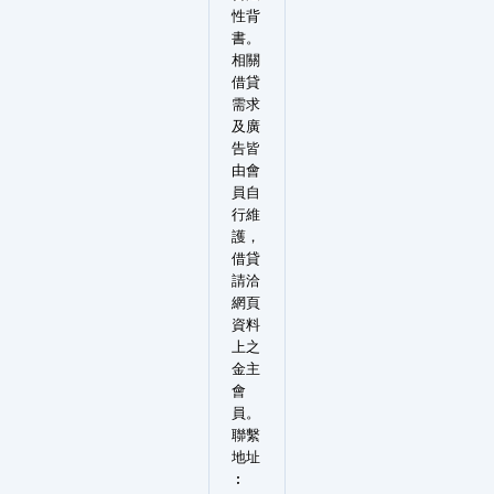
性背
書。
相關
借貸
需求
及廣
告皆
由會
員自
行維
護，
借貸
請洽
網頁
資料
上之
金主
會
員。
聯繫
地址
︰