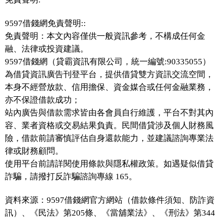
9597借錢網免責聲明::
免責聲明：本文內容僅供一般資訊參考，不構成任何金
融、法律或投資建議。
9597借錢網（貸霸資訊有限公司，統一編號:90335055）
為借貸資訊廣告刊登平台，提供借貸雙方資訊交流空間，
本身不經營放款、信用擔保、資金媒合或任何金融業務，
亦不保證借款成功；
站內廣告與借款需求皆由各會員自行維護，平台不對其內
容、業者資格或交易結果負責。民間借貸涉及個人財務風
險，借款前請審慎評估自身還款能力，並建議諮詢專業法
律或財務顧問。
使用平台前請詳閱使用條款與隱私權政策。如遇疑似借貸
詐騙，請撥打反詐騙諮詢專線 165。
資料來源：9597借錢網官方網站（借款條件須知、防詐資
訊）、《民法》第205條、《當舖業法》、《刑法》第344