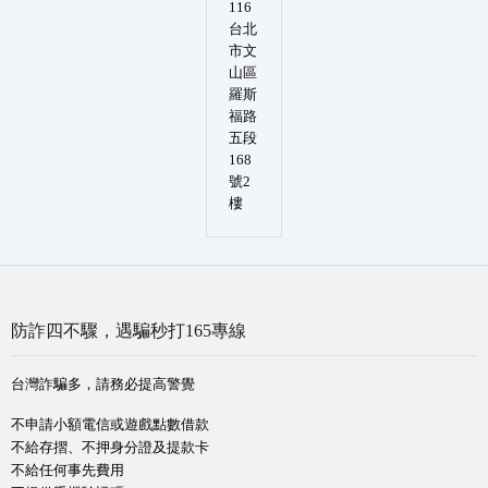
116
台北
市文
山區
羅斯
福路
五段
168
號2
樓
防詐四不驟，遇騙秒打165專線
台灣詐騙多，請務必提高警覺
不申請小額電信或遊戲點數借款
不給存摺、不押身分證及提款卡
不給任何事先費用