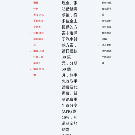
現金。張
辦費
點數換現
貼借錢需
年利
金都是詐
求後，從
率:2~16%
騙
多位金主
不超過法
事先給付
提供的方
定利率
任何名義
案中選擇
年齡:須年
費用都是
了汽車貸
滿18歲以
詐騙
款方案，
上
請不要提
當日撥款
職業:不限
供門號或
30 萬
行業，無
手機驗證
元，分期
業亦可
碼
60 個
地區:限台
月，無事
灣
先收取手
續費及代
辦費。貸
款總費用
年百分率
(APR) 為
16%，月
還款金額
約為