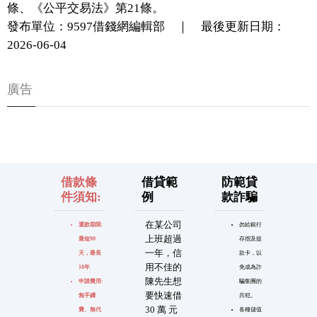
條、《公平交易法》第21條。
發布單位：9597借錢網編輯部 ｜ 最後更新日期：
2026-06-04
廣告
借款條
借貸範
防範貸
件須知:
例
款詐騙
在某公司
還款期限:
勿給銀行
上班超過
最短90
存摺及提
一年，信
天，最長
款卡，以
用不佳的
10年
免成為詐
陳先生想
申請費用:
騙集團的
要快速借
無手續
共犯。
30 萬 元
費、無代
各種儲值