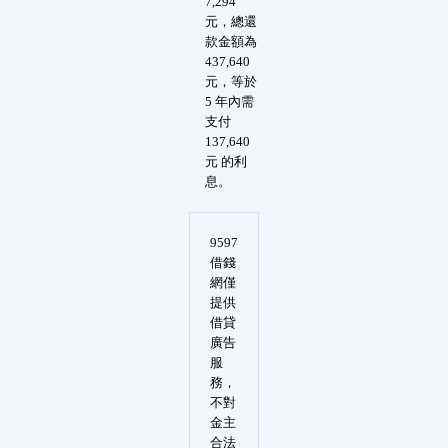
7,294
元，總還
款金額為
437,640
元，等於
5 年內需
支付
137,640
元 的利
息。
9597
借錢
網僅
提供
借貸
廣告
服
務，
不對
金主
合法