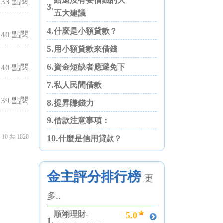
給還沒有要借錢的大大們
33 點閱
3.
五大建議
4.
什麼是小額貸款？
40 點閱
5.
用小額貸款來借錢
6.
資金短缺者應避免下列四點
40 點閱
7.
私人民間借款
39 點閱
8.
提昇賺錢力
9.
借款注意事項：
10 共 1020
10.
什麼是信用貸款？
金主評分排行榜
更
多..
順翊理財-
5.0
1.