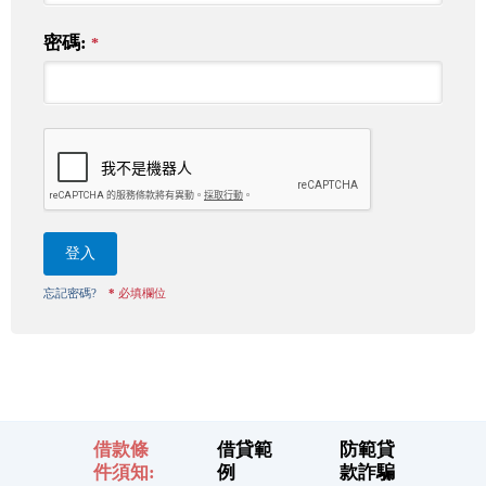
密碼:
*
登入
忘記密碼?
*
必填欄位
借款條
借貸範
防範貸
件須知:
例
款詐騙