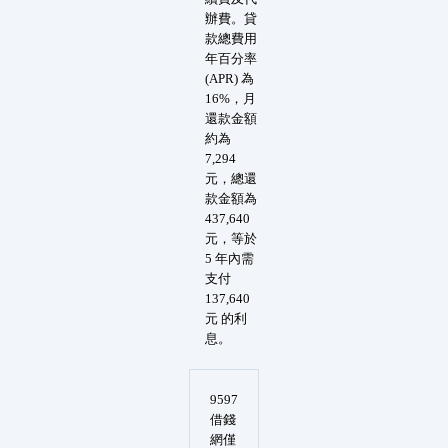
辦費。貸
款總費用
年百分率
(APR) 為
16%，月
還款金額
約為
7,294
元，總還
款金額為
437,640
元，等於
5 年內需
支付
137,640
元 的利
息。
9597
借錢
網僅