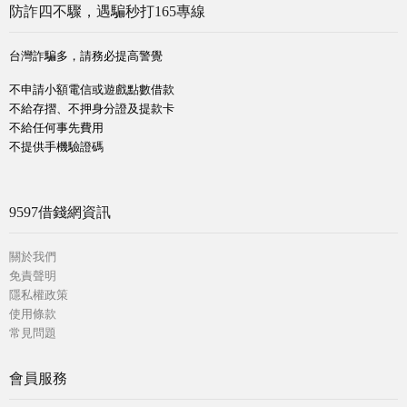
防詐四不驟，遇騙秒打165專線
台灣詐騙多，請務必提高警覺
不申請小額電信或遊戲點數借款
不給存摺、不押身分證及提款卡
不給任何事先費用
不提供手機驗證碼
9597借錢網資訊
關於我們
免責聲明
隱私權政策
使用條款
常見問題
會員服務