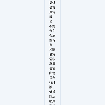
提供
借貸
廣告
服
務，
不對
金主
合法
性背
書。
相關
借貸
需求
及廣
告皆
由會
員自
行維
護，
借貸
請洽
網頁