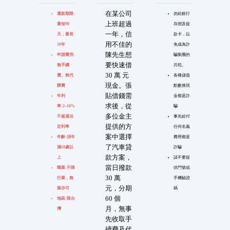
在某公司
還款期限:
勿給銀行
上班超過
最短90
存摺及提
一年，信
天，最長
款卡，以
用不佳的
10年
免成為詐
陳先生想
申請費用:
騙集團的
要快速借
無手續
共犯。
30 萬 元
費、無代
各種儲值
現金。張
辦費
點數換現
貼借錢需
年利
金都是詐
求後，從
率:2~16%
騙
多位金主
不超過法
事先給付
提供的方
定利率
任何名義
案中選擇
年齡:須年
費用都是
了汽車貸
滿18歲以
詐騙
款方案，
上
請不要提
當日撥款
職業:不限
供門號或
30 萬
行業，無
手機驗證
元，分期
業亦可
碼
60 個
地區:限台
月，無事
灣
先收取手
續費及代