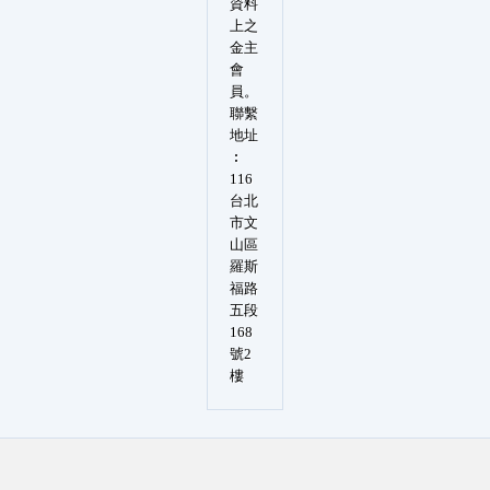
資料
上之
金主
會
員。
聯繫
地址
︰
116
台北
市文
山區
羅斯
福路
五段
168
號2
樓