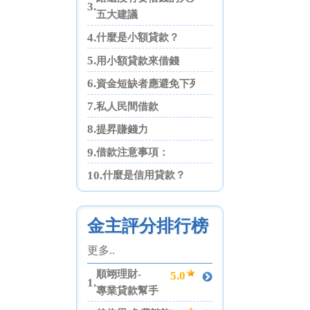
3.
五大建議
4.
什麼是小額貸款？
5.
用小額貸款來借錢
6.
資金短缺者應避免下列四點
7.
私人民間借款
8.
提昇賺錢力
9.
借款注意事項：
10.
什麼是信用貸款？
金主評分排行榜
更多..
順翊理財-
5.0
1.
專業貸款幫手