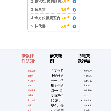
2.
5.0
賴依恩 免費諮詢
3.
5.0
薪享貸
4.
5.0
全方位借貸整合
5.
5.0
林代書
借款條
借貸範
防範貸
件須知:
例
款詐騙
在某公司
還款期限:
勿給銀行
上班超過
最短90
存摺及提
一年，信
天，最長
款卡，以
用不佳的
10年
免成為詐
陳先生想
申請費用:
騙集團的
要快速借
無手續
共犯。
30 萬 元
費、無代
各種儲值
現金。張
辦費
點數換現
貼借錢需
年利
金都是詐