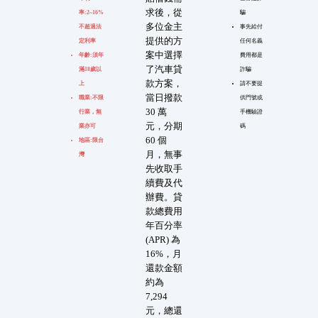
求後，從
率:2~16%
騙
多位金主
不超過法
事先給付
提供的方
定利率
任何名義
案中選擇
年齡:須年
費用都是
了汽車貸
滿18歲以
詐騙
款方案，
上
請不要提
當日撥款
職業:不限
供門號或
30 萬
行業，無
手機驗證
元，分期
業亦可
碼
60 個
地區:限台
月，無事
灣
先收取手
續費及代
辦費。貸
款總費用
年百分率
(APR) 為
16%，月
還款金額
約為
7,294
元，總還