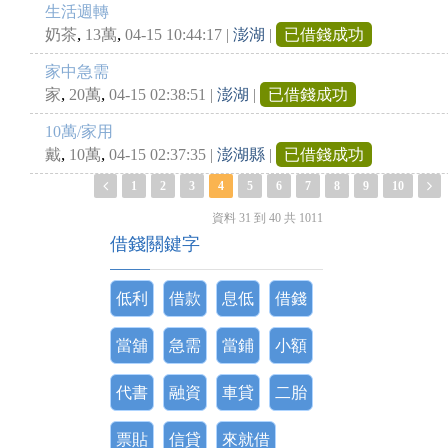
生活週轉
,
,
奶茶
13萬
04-15 10:44:17
|
澎湖
|
已借錢成功
家中急需
,
,
家
20萬
04-15 02:38:51
|
澎湖
|
已借錢成功
10萬/家用
,
,
戴
10萬
04-15 02:37:35
|
澎湖縣
|
已借錢成功
1
2
3
4
5
6
7
8
9
10
資料 31 到 40 共 1011
借錢關鍵字
低利
借款
息低
借錢
當舖
急需
當鋪
小額
代書
融資
車貸
二胎
票貼
信貸
來就借