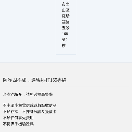
市文
山區
羅斯
福路
五段
168
號2
樓
防詐四不驟，遇騙秒打165專線
台灣詐騙多，請務必提高警覺
不申請小額電信或遊戲點數借款
不給存摺、不押身分證及提款卡
不給任何事先費用
不提供手機驗證碼