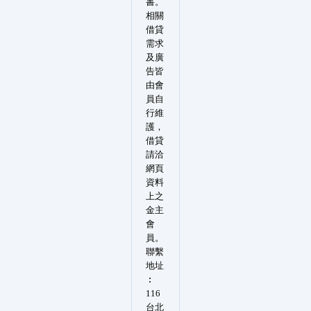
書。
相關
借貸
需求
及廣
告皆
由會
員自
行維
護，
借貸
請洽
網頁
資料
上之
金主
會
員。
聯繫
地址
︰
116
台北