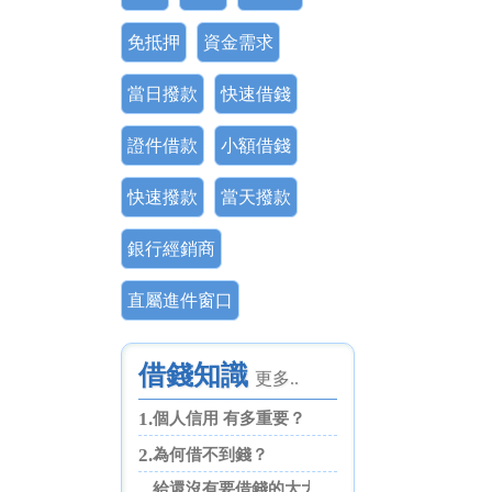
免抵押
資金需求
當日撥款
快速借錢
證件借款
小額借錢
快速撥款
當天撥款
銀行經銷商
直屬進件窗口
借錢知識
更多..
1.
個人信用 有多重要？
2.
為何借不到錢？
給還沒有要借錢的大大們