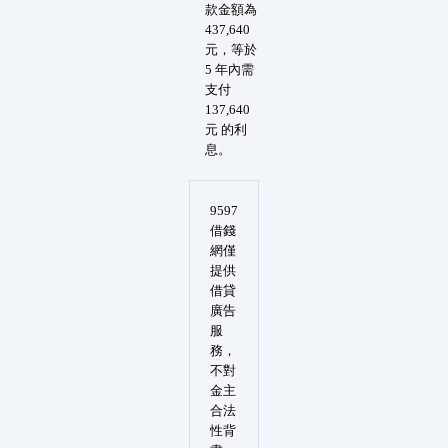
款金額為
437,640
元，等於
5 年內需
支付
137,640
元 的利
息。
9597
借錢
網僅
提供
借貸
廣告
服
務，
不對
金主
合法
性背