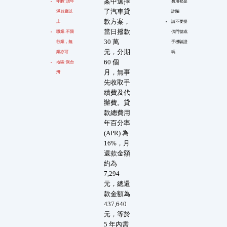
案中選擇
年齡:須年
費用都是
了汽車貸
滿18歲以
詐騙
款方案，
上
請不要提
當日撥款
職業:不限
供門號或
30 萬
行業，無
手機驗證
元，分期
業亦可
碼
60 個
地區:限台
月，無事
灣
先收取手
續費及代
辦費。貸
款總費用
年百分率
(APR) 為
16%，月
還款金額
約為
7,294
元，總還
款金額為
437,640
元，等於
5 年內需