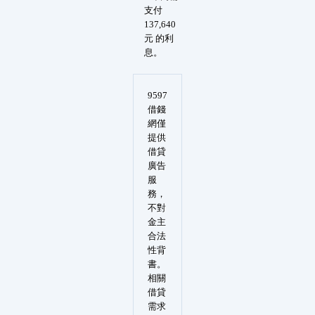
支付
137,640
元 的利
息。
9597
借錢
網僅
提供
借貸
廣告
服
務，
不對
金主
合法
性背
書。
相關
借貸
需求