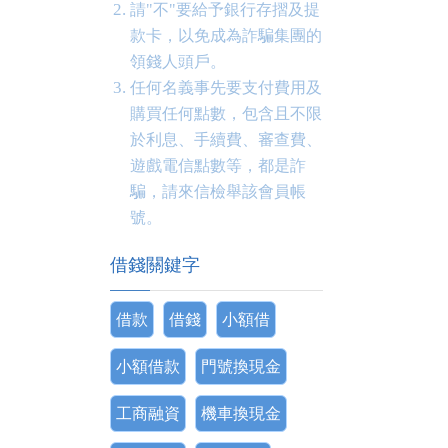
請"不"要給予銀行存摺及提
款卡，以免成為詐騙集團的
領錢人頭戶。
任何名義事先要支付費用及
購買任何點數，包含且不限
於利息、手續費、審查費、
遊戲電信點數等，都是詐
騙，請來信檢舉該會員帳
號。
借錢關鍵字
借款
借錢
小額借
小額借款
門號換現金
工商融資
機車換現金