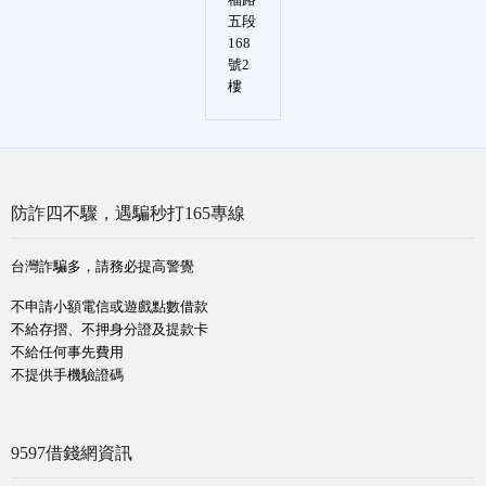
五段
168
號2
樓
防詐四不驟，遇騙秒打165專線
台灣詐騙多，請務必提高警覺
不申請小額電信或遊戲點數借款
不給存摺、不押身分證及提款卡
不給任何事先費用
不提供手機驗證碼
9597借錢網資訊