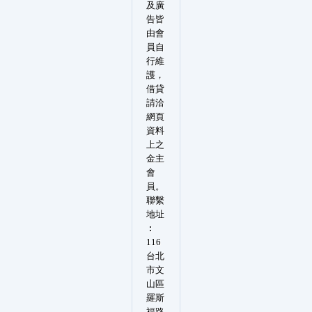
及廣
告皆
由會
員自
行維
護，
借貸
請洽
網頁
資料
上之
金主
會
員。
聯繫
地址
︰
116
台北
市文
山區
羅斯
福路