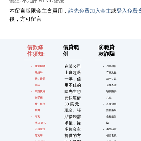
備註: 不允許 HTML 語法
本留言版限金主會員用，
請先免費加入金主
或
登入免費
後，方可留言
借款條
借貸範
防範貸
件須知:
例
款詐騙
在某公司
還款期限:
勿給銀行
上班超過
最短90
存摺及提
一年，信
天，最長
款卡，以
用不佳的
10年
免成為詐
陳先生想
申請費用:
騙集團的
要快速借
無手續
共犯。
30 萬 元
費、無代
各種儲值
現金。張
辦費
點數換現
貼借錢需
年利
金都是詐
求後，從
率:2~16%
騙
多位金主
不超過法
事先給付
提供的方
定利率
任何名義