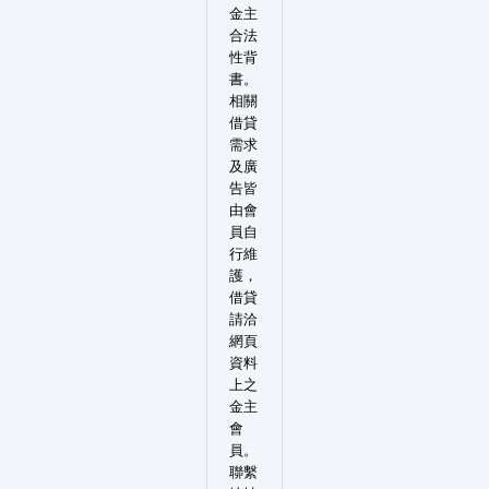
金主
合法
性背
書。
相關
借貸
需求
及廣
告皆
由會
員自
行維
護，
借貸
請洽
網頁
資料
上之
金主
會
員。
聯繫