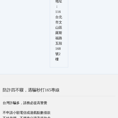
地址
︰
116
台北
市文
山區
羅斯
福路
五段
168
號2
樓
防詐四不驟，遇騙秒打165專線
台灣詐騙多，請務必提高警覺
不申請小額電信或遊戲點數借款