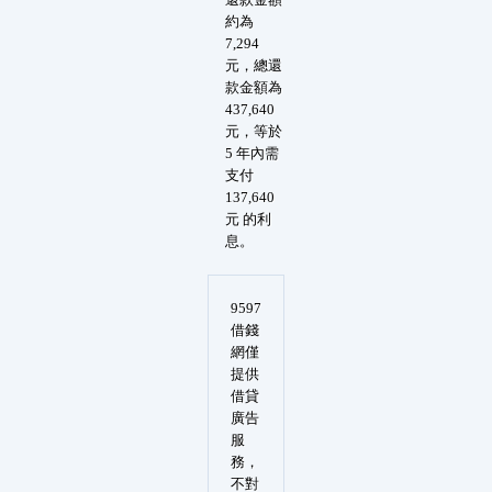
約為
7,294
元，總還
款金額為
437,640
元，等於
5 年內需
支付
137,640
元 的利
息。
9597
借錢
網僅
提供
借貸
廣告
服
務，
不對