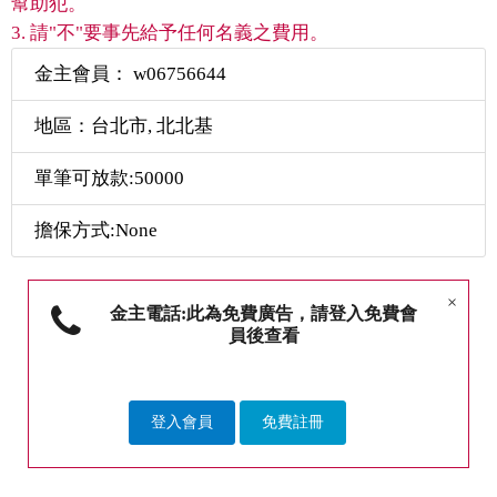
幫助犯。
3. 請"不"要事先給予任何名義之費用。
金主會員： w06756644
地區：台北市, 北北基
單筆可放款:50000
擔保方式:None
×
金主電話:此為免費廣告，請登入免費會
員後查看
登入會員
免費註冊