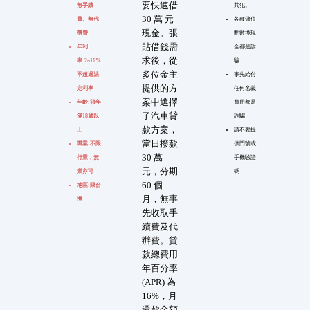
要快速借
無手續
共犯。
30 萬 元
費、無代
各種儲值
現金。張
辦費
點數換現
貼借錢需
年利
金都是詐
求後，從
率:2~16%
騙
多位金主
不超過法
事先給付
提供的方
定利率
任何名義
案中選擇
年齡:須年
費用都是
了汽車貸
滿18歲以
詐騙
款方案，
上
請不要提
當日撥款
職業:不限
供門號或
30 萬
行業，無
手機驗證
元，分期
業亦可
碼
60 個
地區:限台
月，無事
灣
先收取手
續費及代
辦費。貸
款總費用
年百分率
(APR) 為
16%，月
還款金額