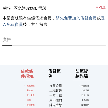
備註: 不允許 HTML 語法
*
必填
本留言版限有借錢需求會員，
請先免費加入借錢會員
或
登
入免費會員
後，方可留言
廣告
借款條
借貸範
防範貸
件須知:
例
款詐騙
在某公司
還款期限:
勿給銀行
上班超過
最短90
存摺及提
一年，信
天，最長
款卡，以
用不佳的
10年
免成為詐
陳先生想
申請費用:
騙集團的