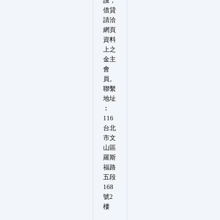
護，
借貸
請洽
網頁
資料
上之
金主
會
員。
聯繫
地址
︰
116
台北
市文
山區
羅斯
福路
五段
168
號2
樓