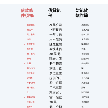
借款條
借貸範
防範貸
件須知:
例
款詐騙
在某公司
還款期限:
勿給銀行
上班超過
最短90
存摺及提
一年，信
天，最長
款卡，以
用不佳的
10年
免成為詐
陳先生想
申請費用:
騙集團的
要快速借
無手續
共犯。
30 萬 元
費、無代
各種儲值
現金。張
辦費
點數換現
貼借錢需
年利
金都是詐
求後，從
率:2~16%
騙
多位金主
不超過法
事先給付
提供的方
定利率
任何名義
案中選擇
年齡:須年
費用都是
了汽車貸
滿18歲以
詐騙
款方案，
上
請不要提
當日撥款
職業:不限
供門號或
30 萬
行業，無
手機驗證
元，分期
業亦可
碼