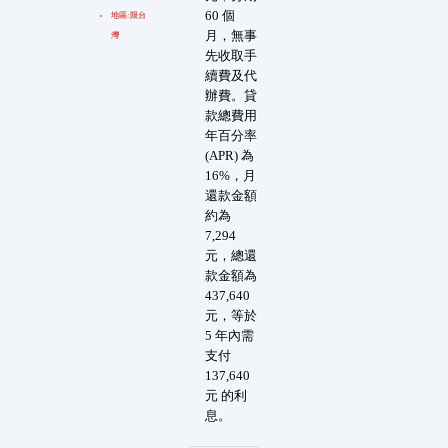
60 個
地區:限台
月，無事
灣
先收取手
續費及代
辦費。貸
款總費用
年百分率
(APR) 為
16%，月
還款金額
約為
7,294
元，總還
款金額為
437,640
元，等於
5 年內需
支付
137,640
元 的利
息。