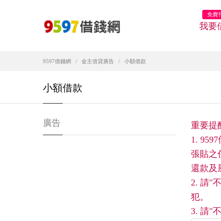
免費
我要
9597借錢網
金主借貸廣告
小額借款
小額借款
廣告
重要提
1. 
張貼之
還款及
2. 
犯。
3. 請