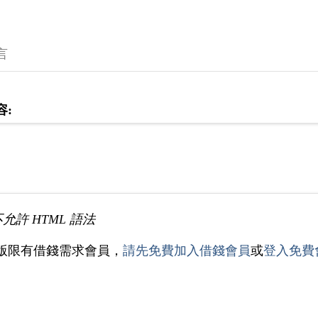
言
容:
不允許 HTML 語法
版限有借錢需求會員，
請先免費加入借錢會員
或
登入免費