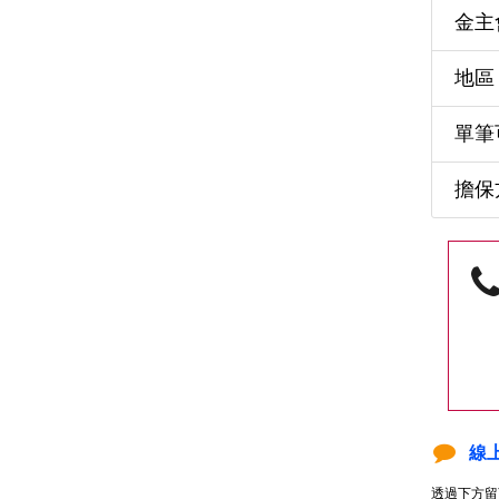
金主
地區
單筆可
擔保方
線
透過下方留