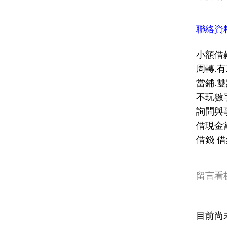
聯絡資
小額借
​周轉.
​​當鋪
​不玩
​詢問
​借現
​借錢
留言看
目前尚