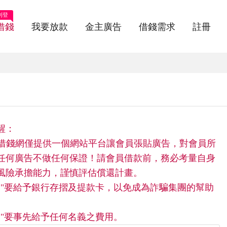
刊登
借錢
我要放款
金主廣告
借錢需求
註冊
醒：
9597借錢網僅提供一個網站平台讓會員張貼廣告，對會員所
任何廣告不做任何保證！請會員借款前，務必考量自身
風險承擔能力，謹慎評估償還計畫。
請"不"要給予銀行存摺及提款卡，以免成為詐騙集團的幫助
"不"要事先給予任何名義之費用。