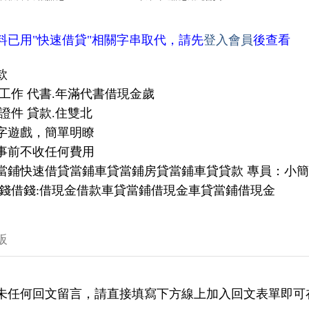
料已用"快速借貸"相關字串取代，請先
登入會員
後查看
款
有工作 代書.年滿代書借現金歲
.雙證件 貸款.住雙北
數字遊戲，簡單明瞭
與事前不收任何費用
金當鋪快速借貸當鋪車貸當鋪房貸當鋪車貸貸款 專員：小簡
 借錢借錢:借現金借款車貸當鋪借現金車貸當鋪借現金
板
未任何回文留言，請直接填寫下方線上加入回文表單即可