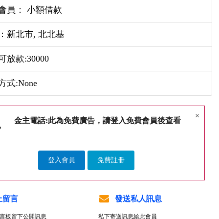
會員： 小額借款
：新北市, 北北基
放款:30000
式:None
×
金主電話:此為免費廣告，請登入免費會員後查看
登入會員
免費註冊
上留言
發送私人訊息
言板留下公開訊息
私下寄送訊息給此會員