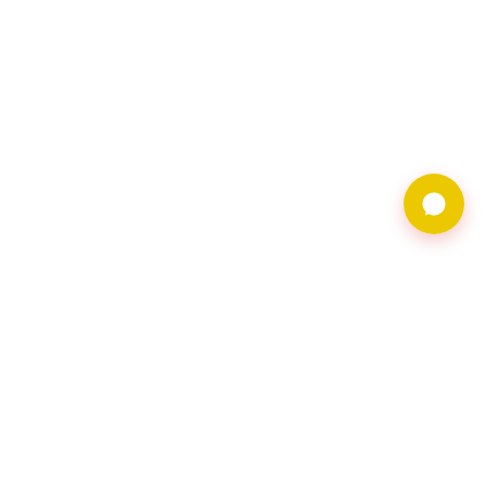
9597借錢網僅提供借
貸廣告服務，不對金
主合法性背書。相關
借貸需求及廣告皆由
會員自行維護，借貸
請洽網頁資料上之金
主會員。
聯繫地址︰116台北
市文山區羅斯福路五