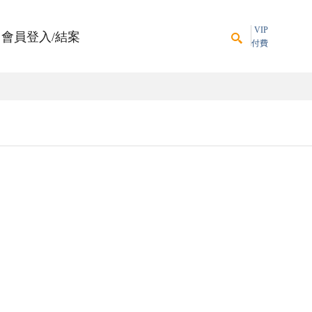
VIP
會員登入/結案
付費