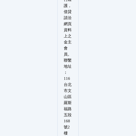
護，
借貸
請洽
網頁
資料
上之
金主
會
員。
聯繫
地址
︰
116
台北
市文
山區
羅斯
福路
五段
168
號2
樓