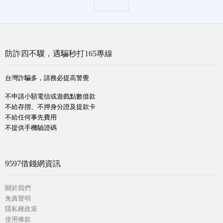
防詐四不驟，遇騙秒打165專線
台灣詐騙多，請務必提高警覺
不申請小額電信或遊戲點數借款
不給存摺、不押身分證及提款卡
不給任何事先費用
不提供手機驗證碼
9597借錢網資訊
關於我們
免責聲明
隱私權政策
使用條款