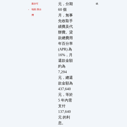
元，分期
業亦可
碼
60 個
地區:限台
月，無事
灣
先收取手
續費及代
辦費。貸
款總費用
年百分率
(APR) 為
16%，月
還款金額
約為
7,294
元，總還
款金額為
437,640
元，等於
5 年內需
支付
137,640
元 的利
息。