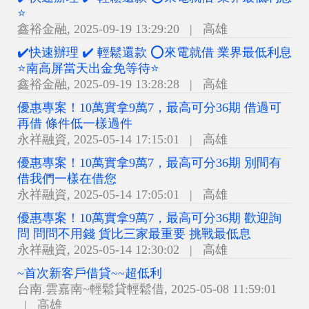
⭐
鑫裕金融
,
2025-09-19 13:29:20
|
高雄
✔️快速辦理 ✔️ 輕鬆還款 ⭕來電就借 業界最低利息
⭐南高屏當天出金免等待⭐
鑫裕金融
,
2025-09-19 13:28:28
|
高雄
優惠專案！10萬實拿9萬7，最高可分36期 借過可
再借 條件低一樣過件
永祥融資
,
2025-05-14 17:15:01
|
高雄
優惠專案！10萬實拿9萬7，最高可分36期 別間有
借我們一樣在借您
永祥融資
,
2025-05-14 17:05:01
|
高雄
優惠專案！10萬實拿9萬7，最高可分36期 歡迎詢
問 問問不用錢 貨比三家最重要 挑戰最低息
永祥融資
,
2025-05-14 12:30:02
|
高雄
~首次新客戶借貸~~超低利
台南.雲嘉南~輕鬆貸輕鬆借
,
2025-05-08 11:59:01
|
高雄