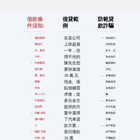
借款條
借貸範
防範貸
件須知:
例
款詐騙
在某公司
還款期限:
勿給銀行
上班超過
最短90
存摺及提
一年，信
天，最長
款卡，以
用不佳的
10年
免成為詐
陳先生想
申請費用:
騙集團的
要快速借
無手續
共犯。
30 萬 元
費、無代
各種儲值
現金。張
辦費
點數換現
貼借錢需
年利
金都是詐
求後，從
率:2~16%
騙
多位金主
不超過法
事先給付
提供的方
定利率
任何名義
案中選擇
年齡:須年
費用都是
了汽車貸
滿18歲以
詐騙
款方案，
上
請不要提
當日撥款
職業:不限
供門號或
30 萬
行業，無
手機驗證