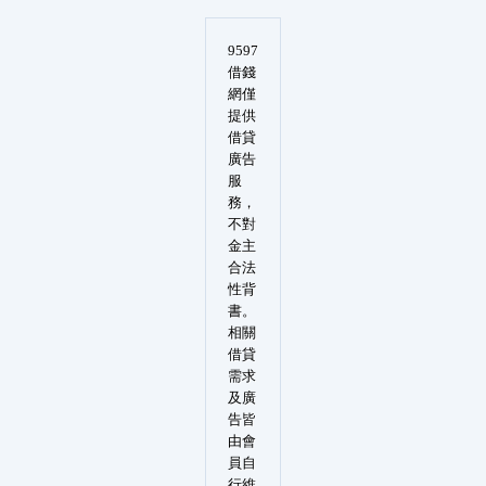
9597
借錢
網僅
提供
借貸
廣告
服
務，
不對
金主
合法
性背
書。
相關
借貸
需求
及廣
告皆
由會
員自
行維