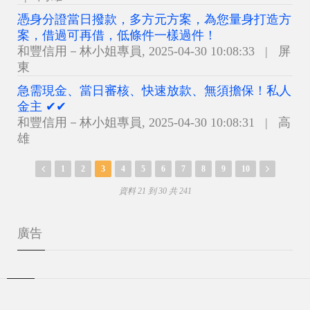
憑身分證當日撥款，多方元方案，為您量身打造方
案，借過可再借，低條件一樣過件！
和豐信用－林小姐專員
,
2025-04-30 10:08:33
|
屏
東
急需現金、當日審核、快速放款、無須擔保！私人
金主 ✔✔
和豐信用－林小姐專員
,
2025-04-30 10:08:31
|
高
雄
1
2
3
4
5
6
7
8
9
10
資料 21 到 30 共 241
廣告