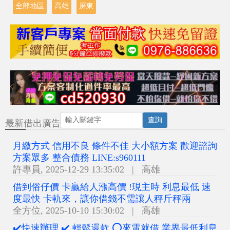
全部地區
高雄
屏東
查詢
最新借出廣告
月繳方式 信用不良 條件不佳 大小額方案 歡迎諮詢
方案眾多 整合債務 LINE:s960111
許專員
,
2025-12-29 13:35:02
|
高雄
借到俗仔價 卡贏給人漲高價 !現主時 利息最低 速
度最快 卡軌來，讓你借錢不需讓人秤斤秤兩
全方位
,
2025-10-10 15:30:02
|
高雄
✔️快速辦理 ✔️ 輕鬆還款 ⭕來電就借 業界最低利息