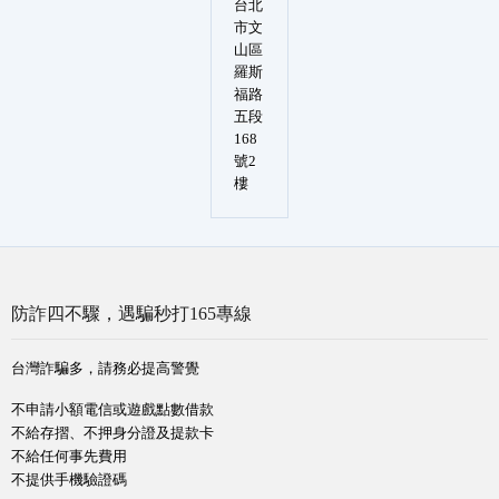
台北
市文
山區
羅斯
福路
五段
168
號2
樓
防詐四不驟，遇騙秒打165專線
台灣詐騙多，請務必提高警覺
不申請小額電信或遊戲點數借款
不給存摺、不押身分證及提款卡
不給任何事先費用
不提供手機驗證碼