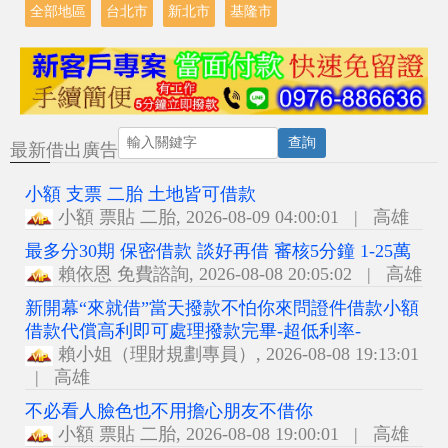
全部地區
台北市
新北市
基隆市
查詢
最新借出廣告
小額 支票 二胎 土地皆可借款
小額 票貼 二胎
,
2026-08-09 04:00:01
|
高雄
最多分30期 保密借款 談好再借 審核5分鐘 1-25萬
賴依恩 免費諮詢
,
2026-08-08 20:05:02
|
高雄
新開幕“來就借”當天撥款不怕你來問證件借款小額
借款代償高利即可處理撥款完畢-超低利率-
賴小姐（理財規劃專員）
,
2026-08-08 19:13:01
|
高雄
不必看人臉色也不用擔心朋友不借你
小額 票貼 二胎
,
2026-08-08 19:00:01
|
高雄