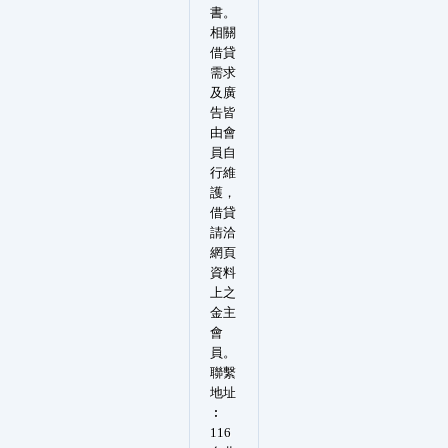
書。
相關
借貸
需求
及廣
告皆
由會
員自
行維
護，
借貸
請洽
網頁
資料
上之
金主
會
員。
聯繫
地址
︰
116