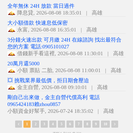
全年無休 24H 放款 當日過件
降息貸
,
2026-08-08 18:35:01
|
高雄
大小額借款 快速息低保密
永富
,
2026-08-08 16:35:01
|
高雄
3分鐘火速出款 可月繳 24H 在線諮詢 找出最符合
您的方案 電話:0905101027
借錢新手看這裡
,
2026-08-08 11:30:01
|
高雄
20萬月還5000
小額 票貼 二胎
,
2026-08-08 11:00:01
|
高雄
💥 挑戰業界最低價，拒日期會壓迫
金主自營
,
2026-08-08 09:10:01
|
高雄
剛自己出來做，金主自營代償高利 電話
0965424183賴zhou0857
小額資金好幫手
,
2026-07-24 18:35:02
|
高雄
1
2
3
4
5
6
7
8
9
10