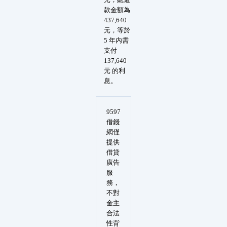
款金額為
437,640
元，等於
5 年內需
支付
137,640
元 的利
息。
9597
借錢
網僅
提供
借貸
廣告
服
務，
不對
金主
合法
性背