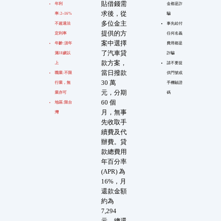
貼借錢需
年利
金都是詐
求後，從
率:2~16%
騙
多位金主
不超過法
事先給付
提供的方
定利率
任何名義
案中選擇
年齡:須年
費用都是
了汽車貸
滿18歲以
詐騙
款方案，
上
請不要提
當日撥款
職業:不限
供門號或
30 萬
行業，無
手機驗證
元，分期
業亦可
碼
60 個
地區:限台
月，無事
灣
先收取手
續費及代
辦費。貸
款總費用
年百分率
(APR) 為
16%，月
還款金額
約為
7,294
元，總還