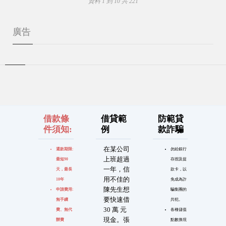
資料 1 到 10 共 221
廣告
借款條
借貸範
防範貸
件須知:
例
款詐騙
在某公司
還款期限:
勿給銀行
上班超過
最短90
存摺及提
一年，信
天，最長
款卡，以
用不佳的
10年
免成為詐
陳先生想
申請費用:
騙集團的
要快速借
無手續
共犯。
30 萬 元
費、無代
各種儲值
現金。張
辦費
點數換現