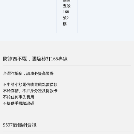
五段
168
號2
樓
防詐四不驟，遇騙秒打165專線
台灣詐騙多，請務必提高警覺
不申請小額電信或遊戲點數借款
不給存摺、不押身分證及提款卡
不給任何事先費用
不提供手機驗證碼
9597借錢網資訊