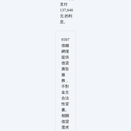
支付
137,640
元 的利
息。
9597
借錢
網僅
提供
借貸
廣告
服
務，
不對
金主
合法
性背
書。
相關
借貸
需求