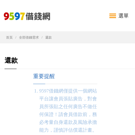
選單
首頁
全部借錢需求
還款
還款
重要提醒
9597借錢網僅提供一個網站
平台讓會員張貼廣告，對會
員所張貼之任何廣告不做任
何保證！請會員借款前，務
必考量自身還款及風險承擔
能力，謹慎評估償還計畫。