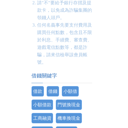
請"不"要給予銀行存摺及提
款卡，以免成為詐騙集團的
領錢人頭戶。
任何名義事先要支付費用及
購買任何點數，包含且不限
於利息、手續費、審查費、
遊戲電信點數等，都是詐
騙，請來信檢舉該會員帳
號。
借錢關鍵字
借款
借錢
小額借
小額借款
門號換現金
工商融資
機車換現金