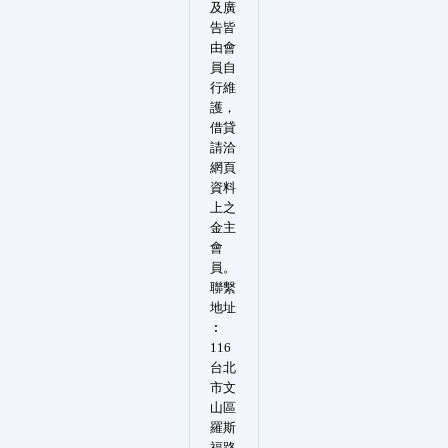
及廣
告皆
由會
員自
行維
護，
借貸
請洽
網頁
資料
上之
金主
會
員。
聯繫
地址
︰
116
台北
市文
山區
羅斯
福路