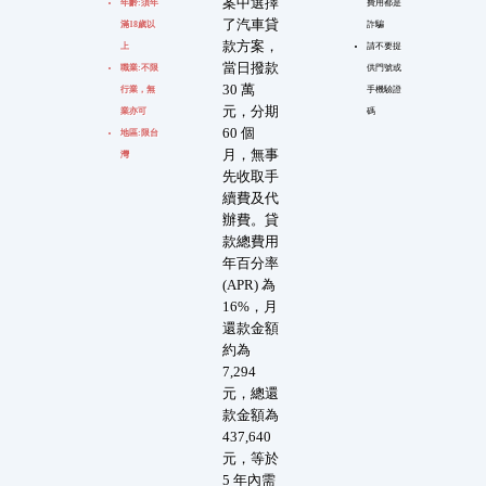
案中選擇
年齡:須年
費用都是
了汽車貸
滿18歲以
詐騙
款方案，
上
請不要提
當日撥款
職業:不限
供門號或
30 萬
行業，無
手機驗證
元，分期
業亦可
碼
60 個
地區:限台
月，無事
灣
先收取手
續費及代
辦費。貸
款總費用
年百分率
(APR) 為
16%，月
還款金額
約為
7,294
元，總還
款金額為
437,640
元，等於
5 年內需