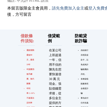
備註: 不允許 HTML 語法
本留言版限金主會員用，
請先免費加入金主
或
登入免費
後，方可留言
借款條
借貸範
防範貸
件須知:
例
款詐騙
在某公司
還款期限:
勿給銀行
上班超過
最短90
存摺及提
一年，信
天，最長
款卡，以
用不佳的
10年
免成為詐
陳先生想
申請費用:
騙集團的
要快速借
無手續
共犯。
30 萬 元
費、無代
各種儲值
現金。張
辦費
點數換現
貼借錢需
年利
金都是詐
求後，從
率:2~16%
騙
多位金主
不超過法
事先給付
提供的方
定利率
任何名義