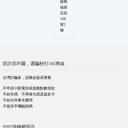
羅斯
福路
五段
168
號2
樓
防詐四不驟，遇騙秒打165專線
台灣詐騙多，請務必提高警覺
不申請小額電信或遊戲點數借款
不給存摺、不押身分證及提款卡
不給任何事先費用
不提供手機驗證碼
9597借錢網資訊