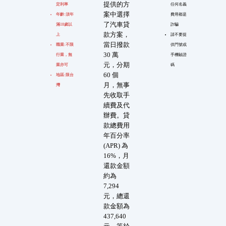
提供的方
定利率
任何名義
案中選擇
年齡:須年
費用都是
了汽車貸
滿18歲以
詐騙
款方案，
上
請不要提
當日撥款
職業:不限
供門號或
30 萬
行業，無
手機驗證
元，分期
業亦可
碼
60 個
地區:限台
月，無事
灣
先收取手
續費及代
辦費。貸
款總費用
年百分率
(APR) 為
16%，月
還款金額
約為
7,294
元，總還
款金額為
437,640