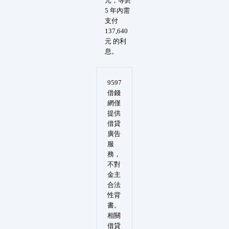
元，等於
5 年內需
支付
137,640
元 的利
息。
9597
借錢
網僅
提供
借貸
廣告
服
務，
不對
金主
合法
性背
書。
相關
借貸