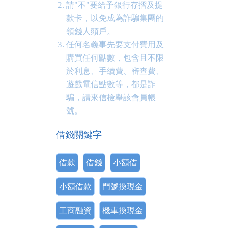
請"不"要給予銀行存摺及提
款卡，以免成為詐騙集團的
領錢人頭戶。
任何名義事先要支付費用及
購買任何點數，包含且不限
於利息、手續費、審查費、
遊戲電信點數等，都是詐
騙，請來信檢舉該會員帳
號。
借錢關鍵字
借款
借錢
小額借
小額借款
門號換現金
工商融資
機車換現金