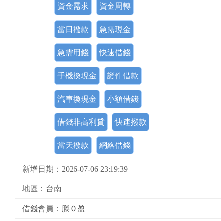
資金需求
資金周轉
當日撥款
急需現金
急需用錢
快速借錢
手機換現金
證件借款
汽車換現金
小額借錢
借錢非高利貸
快速撥款
當天撥款
網絡借錢
新增日期：2026-07-06 23:19:39
地區：台南
借錢會員：滕Ｏ盈