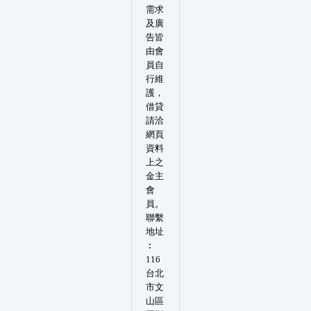
需求
及廣
告皆
由會
員自
行維
護，
借貸
請洽
網頁
資料
上之
金主
會
員。
聯繫
地址
︰
116
台北
市文
山區