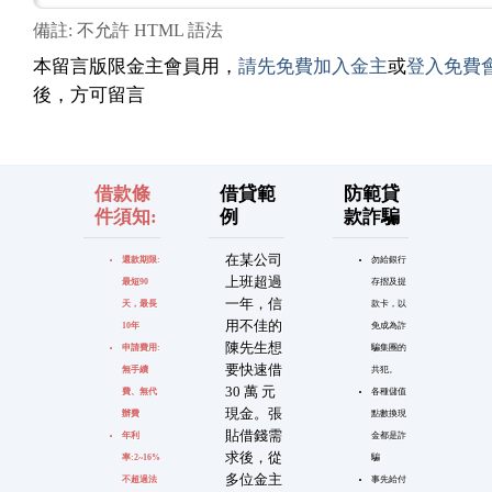
備註: 不允許 HTML 語法
本留言版限金主會員用，
請先免費加入金主
或
登入免費
後，方可留言
借款條
借貸範
防範貸
件須知:
例
款詐騙
在某公司
還款期限:
勿給銀行
上班超過
最短90
存摺及提
一年，信
天，最長
款卡，以
用不佳的
10年
免成為詐
陳先生想
申請費用:
騙集團的
要快速借
無手續
共犯。
30 萬 元
費、無代
各種儲值
現金。張
辦費
點數換現
貼借錢需
年利
金都是詐
求後，從
率:2~16%
騙
多位金主
不超過法
事先給付