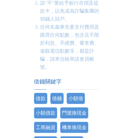
請"不"要給予銀行存摺及提
款卡，以免成為詐騙集團的
領錢人頭戶。
任何名義事先要支付費用及
購買任何點數，包含且不限
於利息、手續費、審查費、
遊戲電信點數等，都是詐
騙，請來信檢舉該會員帳
號。
借錢關鍵字
借款
借錢
小額借
小額借款
門號換現金
工商融資
機車換現金