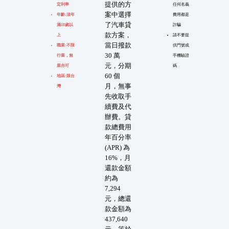
提供的方
定利率
任何名義
案中選擇
年齡:須年
費用都是
了汽車貸
滿18歲以
詐騙
款方案，
上
請不要提
當日撥款
職業:不限
供門號或
30 萬
行業，無
手機驗證
元，分期
業亦可
碼
60 個
地區:限台
月，無事
灣
先收取手
續費及代
辦費。貸
款總費用
年百分率
(APR) 為
16%，月
還款金額
約為
7,294
元，總還
款金額為
437,640