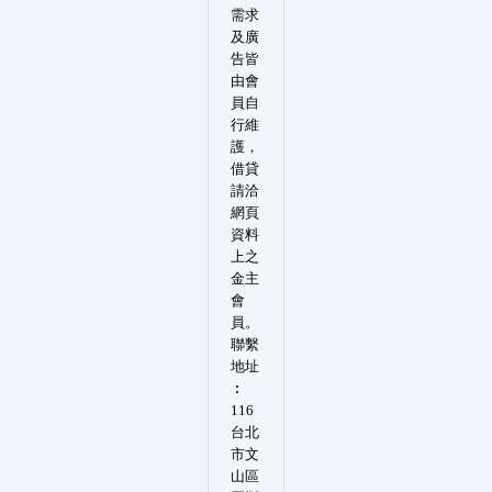
需求
及廣
告皆
由會
員自
行維
護，
借貸
請洽
網頁
資料
上之
金主
會
員。
聯繫
地址
︰
116
台北
市文
山區