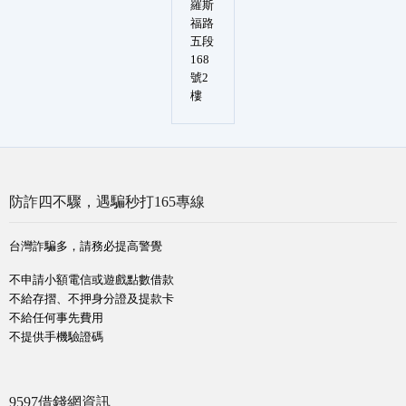
羅斯
福路
五段
168
號2
樓
防詐四不驟，遇騙秒打165專線
台灣詐騙多，請務必提高警覺
不申請小額電信或遊戲點數借款
不給存摺、不押身分證及提款卡
不給任何事先費用
不提供手機驗證碼
9597借錢網資訊