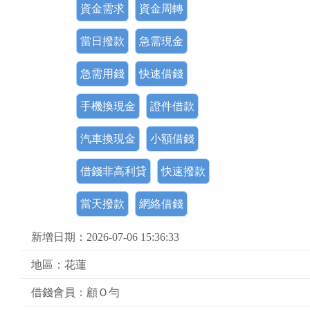
資金需求
資金周轉
當日撥款
急需現金
急需用錢
快速借錢
手機換現金
證件借款
汽車換現金
小額借錢
借錢非高利貸
快速撥款
當天撥款
網絡借錢
新增日期：2026-07-06 15:36:33
地區：花蓮
借錢會員：顧Ｏ勻