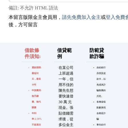
備註: 不允許 HTML 語法
本留言版限金主會員用，
請先免費加入金主
或
登入免費
後，方可留言
借款條
借貸範
防範貸
件須知:
例
款詐騙
在某公司
還款期限:
勿給銀行
上班超過
最短90
存摺及提
一年，信
天，最長
款卡，以
用不佳的
10年
免成為詐
陳先生想
申請費用:
騙集團的
要快速借
無手續
共犯。
30 萬 元
費、無代
各種儲值
現金。張
辦費
點數換現
貼借錢需
年利
金都是詐
求後，從
率:2~16%
騙
多位金主
不超過法
事先給付