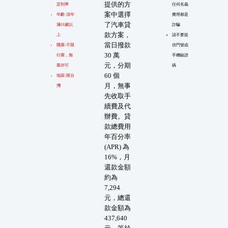
提供的方
定利率
任何名義
案中選擇
年齡:須年
費用都是
了汽車貸
滿18歲以
詐騙
款方案，
上
請不要提
當日撥款
職業:不限
供門號或
30 萬
行業，無
手機驗證
元，分期
業亦可
碼
60 個
地區:限台
月，無事
灣
先收取手
續費及代
辦費。貸
款總費用
年百分率
(APR) 為
16%，月
還款金額
約為
7,294
元，總還
款金額為
437,640