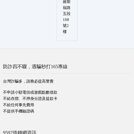
羅斯
福路
五段
168
號2
樓
防詐四不驟，遇騙秒打165專線
台灣詐騙多，請務必提高警覺
不申請小額電信或遊戲點數借款
不給存摺、不押身分證及提款卡
不給任何事先費用
不提供手機驗證碼
9597借錢網資訊