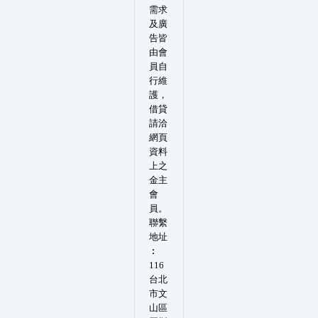
需求
及廣
告皆
由會
員自
行維
護，
借貸
請洽
網頁
資料
上之
金主
會
員。
聯繫
地址
︰
116
台北
市文
山區