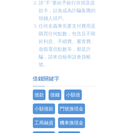
請"不"要給予銀行存摺及提
款卡，以免成為詐騙集團的
領錢人頭戶。
任何名義事先要支付費用及
購買任何點數，包含且不限
於利息、手續費、審查費、
遊戲電信點數等，都是詐
騙，請來信檢舉該會員帳
號。
借錢關鍵字
借款
借錢
小額借
小額借款
門號換現金
工商融資
機車換現金