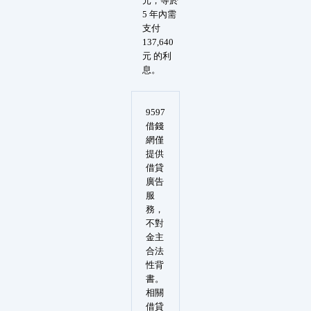
元，等於
5 年內需
支付
137,640
元 的利
息。
9597
借錢
網僅
提供
借貸
廣告
服
務，
不對
金主
合法
性背
書。
相關
借貸