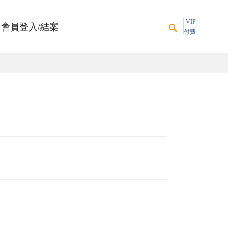
VIP
會員登入/結案
付費