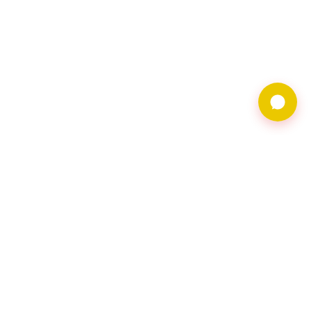
9597借錢網僅提供借
貸廣告服務，不對金
主合法性背書。相關
借貸需求及廣告皆由
會員自行維護，借貸
請洽網頁資料上之金
主會員。
聯繫地址︰116台北
市文山區羅斯福路五
段168號2樓