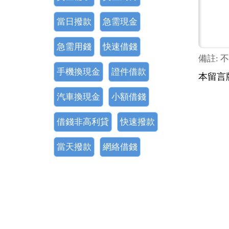
當日撥款
急需現金
急需用錢
快速借錢
備註: 
手機換現金
證件借款
本留言
汽車換現金
小額借錢
借錢非高利貸
快速撥款
當天撥款
網絡借錢