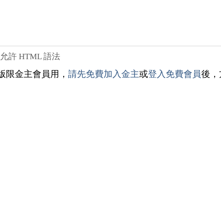
不允許 HTML 語法
版限金主會員用，
請先免費加入金主
或
登入免費會員
後，