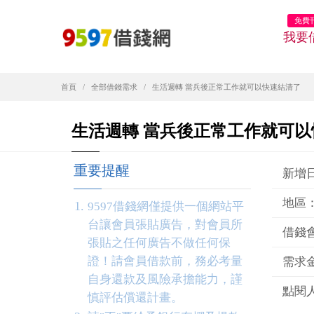
免費
我要
首頁
全部借錢需求
生活週轉 當兵後正常工作就可以快速結清了
生活週轉 當兵後正常工作就可
重要提醒
新增日期
地區
9597借錢網僅提供一個網站平
台讓會員張貼廣告，對會員所
借錢
張貼之任何廣告不做任何保
證！請會員借款前，務必考量
需求金
自身還款及風險承擔能力，謹
點閱人
慎評估償還計畫。