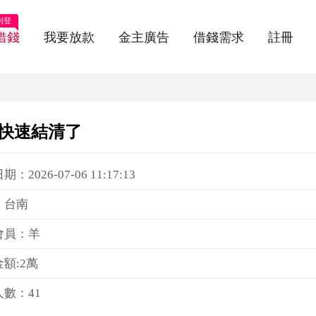
刊登
借錢
我要放款
金主廣告
借錢需求
註冊
以快速結清了
：2026-07-06 11:17:13
：台南
會員：羊
額:2萬
數：41