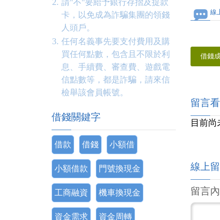
請"不"要給予銀行存摺及提款
線
卡，以免成為詐騙集團的領錢
人頭戶。
任何名義事先要支付費用及購
買任何點數，包含且不限於利
借錢
息、手續費、審查費、遊戲電
信點數等，都是詐騙，請來信
檢舉該會員帳號。
留言看
借錢關鍵字
目前尚
借款
借錢
小額借
線上留
小額借款
門號換現金
留言內
工商融資
機車換現金
資金需求
資金周轉