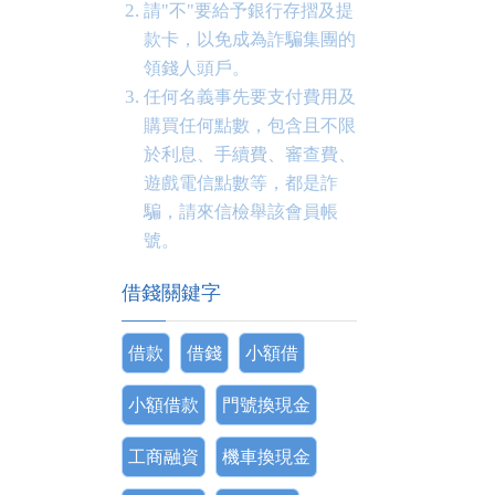
請"不"要給予銀行存摺及提
款卡，以免成為詐騙集團的
領錢人頭戶。
任何名義事先要支付費用及
購買任何點數，包含且不限
於利息、手續費、審查費、
遊戲電信點數等，都是詐
騙，請來信檢舉該會員帳
號。
借錢關鍵字
借款
借錢
小額借
小額借款
門號換現金
工商融資
機車換現金