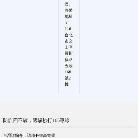
員。
聯繫
地址
︰
116
台北
市文
山區
羅斯
福路
五段
168
號2
樓
防詐四不驟，遇騙秒打165專線
台灣詐騙多，請務必提高警覺