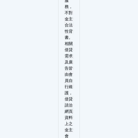
服
務，
不對
金主
合法
性背
書。
相關
借貸
需求
及廣
告皆
由會
員自
行維
護，
借貸
請洽
網頁
資料
上之
金主
會