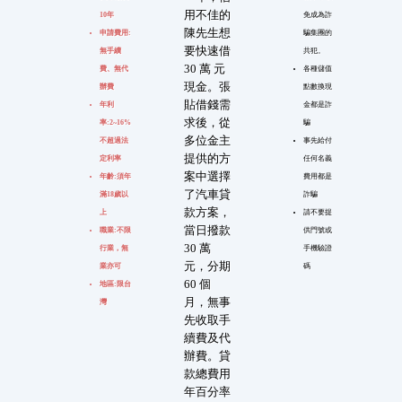
用不佳的
10年
免成為詐
陳先生想
申請費用:
騙集團的
要快速借
無手續
共犯。
30 萬 元
費、無代
各種儲值
現金。張
辦費
點數換現
貼借錢需
年利
金都是詐
求後，從
率:2~16%
騙
多位金主
不超過法
事先給付
提供的方
定利率
任何名義
案中選擇
年齡:須年
費用都是
了汽車貸
滿18歲以
詐騙
款方案，
上
請不要提
當日撥款
職業:不限
供門號或
30 萬
行業，無
手機驗證
元，分期
業亦可
碼
60 個
地區:限台
月，無事
灣
先收取手
續費及代
辦費。貸
款總費用
年百分率