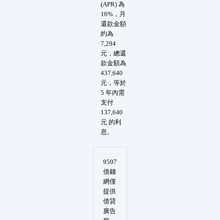
(APR) 為
16%，月
還款金額
約為
7,294
元，總還
款金額為
437,640
元，等於
5 年內需
支付
137,640
元 的利
息。
9597
借錢
網僅
提供
借貸
廣告