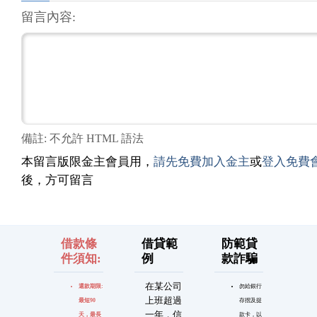
留言內容:
備註: 不允許 HTML 語法
本留言版限金主會員用，
請先免費加入金主
或
登入免費
後，方可留言
借款條
借貸範
防範貸
件須知:
例
款詐騙
在某公司
還款期限:
勿給銀行
上班超過
最短90
存摺及提
一年，信
天，最長
款卡，以