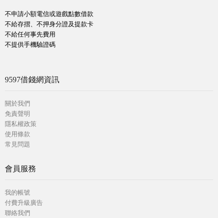
不申請小額電信或遊戲點數借款
不給存摺、不押身分證及提款卡
不給任何事先費用
不提供手機驗證碼
9597借錢網資訊
關於我們
免責聲明
隱私權政策
使用條款
常見問題
會員服務
我的帳號
付費升級廣告
聯絡我們