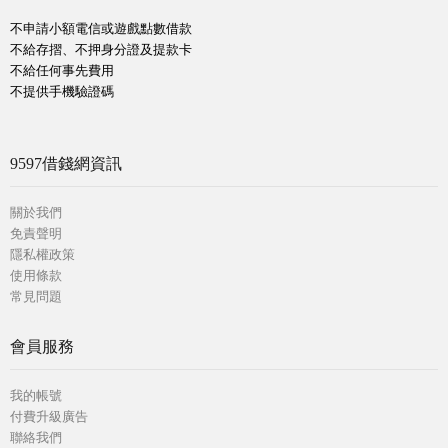
不申請小額電信或遊戲點數借款
不給存摺、不押身分證及提款卡
不給任何事先費用
不提供手機驗證碼
9597借錢網資訊
關於我們
免責聲明
隱私權政策
使用條款
常見問題
會員服務
我的帳號
付費升級廣告
聯絡我們