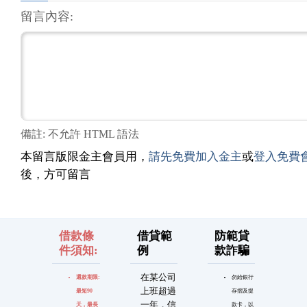
留言內容:
備註: 不允許 HTML 語法
本留言版限金主會員用，
請先免費加入金主
或
登入免費
後，方可留言
借款條
借貸範
防範貸
件須知:
例
款詐騙
在某公司
還款期限:
勿給銀行
上班超過
最短90
存摺及提
一年，信
天，最長
款卡，以