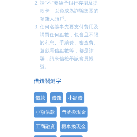
請"不"要給予銀行存摺及提
款卡，以免成為詐騙集團的
領錢人頭戶。
任何名義事先要支付費用及
購買任何點數，包含且不限
於利息、手續費、審查費、
遊戲電信點數等，都是詐
騙，請來信檢舉該會員帳
號。
借錢關鍵字
借款
借錢
小額借
小額借款
門號換現金
工商融資
機車換現金