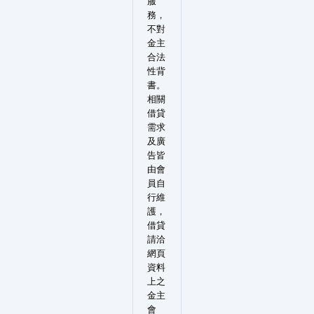
服
務，
不對
金主
合法
性背
書。
相關
借貸
需求
及廣
告皆
由會
員自
行維
護，
借貸
請洽
網頁
資料
上之
金主
會