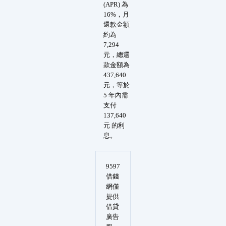
(APR) 為
16%，月
還款金額
約為
7,294
元，總還
款金額為
437,640
元，等於
5 年內需
支付
137,640
元 的利
息。
9597
借錢
網僅
提供
借貸
廣告