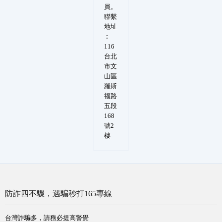
員。
聯繫
地址
︰
116
台北
市文
山區
羅斯
福路
五段
168
號2
樓
防詐四不驟，遇騙秒打165專線
台灣詐騙多，請務必提高警覺