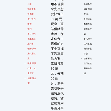
用不佳的
10年
免成為詐
陳先生想
申請費用:
騙集團的
要快速借
無手續
共犯。
30 萬 元
費、無代
各種儲值
現金。張
辦費
點數換現
貼借錢需
年利
金都是詐
求後，從
率:2~16%
騙
多位金主
不超過法
事先給付
提供的方
定利率
任何名義
案中選擇
年齡:須年
費用都是
了汽車貸
滿18歲以
詐騙
款方案，
上
請不要提
當日撥款
職業:不限
供門號或
30 萬
行業，無
手機驗證
元，分期
業亦可
碼
60 個
地區:限台
月，無事
灣
先收取手
續費及代
辦費。貸
款總費用
年百分率