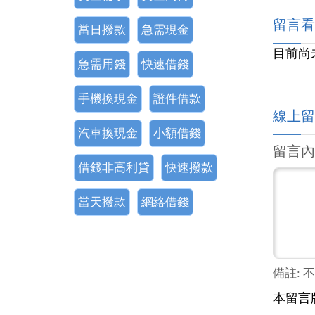
留言看
當日撥款
急需現金
目前尚
急需用錢
快速借錢
手機換現金
證件借款
線上留
汽車換現金
小額借錢
留言內
借錢非高利貸
快速撥款
當天撥款
網絡借錢
備註: 
本留言