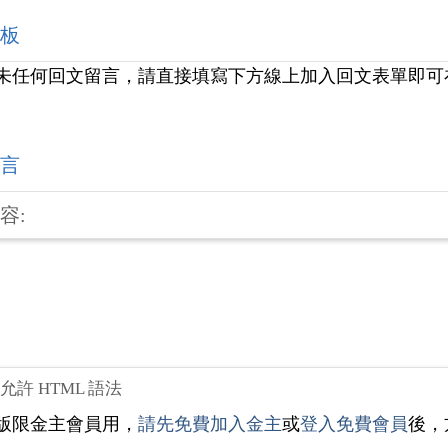
板
未任何回文留言，請直接填寫下方線上加入回文表單即可
言
容:
不允許 HTML 語法
版限金主會員用，
請先免費加入金主
或
登入免費會員
後，