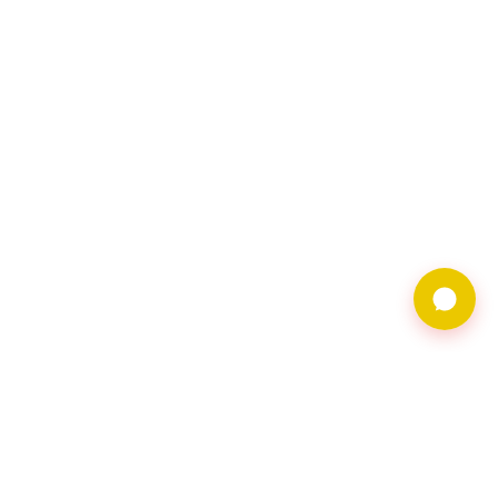
9597借錢網僅提供借
貸廣告服務，不對金
主合法性背書。相關
借貸需求及廣告皆由