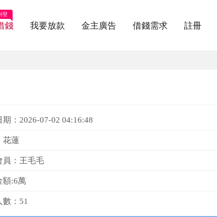
刊登
借錢
我要放款
金主廣告
借錢需求
註冊
：2026-07-02 04:16:48
：花蓮
會員：王毛毛
額:6萬
數：51