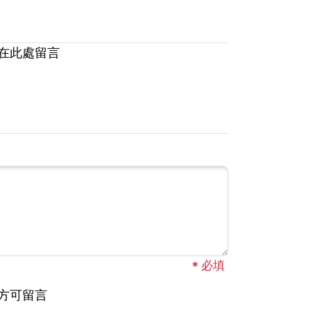
在此處留言
*
必填
方可留言