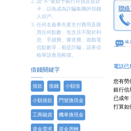
請"不"要給予銀行存摺及提款
聯絡
卡，以免成為詐騙集團的領錢
人頭戶。
任何名義事先要支付費用及購
買任何點數，包含且不限於利
息、手續費、審查費、遊戲電
線
信點數等，都是詐騙，請來信
檢舉該會員帳號。
電話已
借錢關鍵字
您有勞
借款
借錢
小額借
銀行信
已成年
小額借款
門號換現金
打算如
工商融資
機車換現金
資金需求
資金周轉