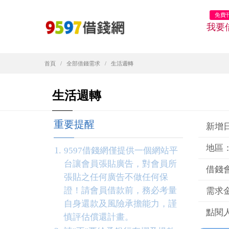
免費
我要
首頁
全部借錢需求
生活週轉
生活週轉
重要提醒
新增日期
地區
9597借錢網僅提供一個網站平
台讓會員張貼廣告，對會員所
借錢
張貼之任何廣告不做任何保
證！請會員借款前，務必考量
需求金
自身還款及風險承擔能力，謹
點閱人
慎評估償還計畫。