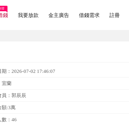
刊登
借錢
我要放款
金主廣告
借錢需求
註冊
：2026-07-02 17:46:07
：宜蘭
會員：郭辰辰
額:3萬
數：46