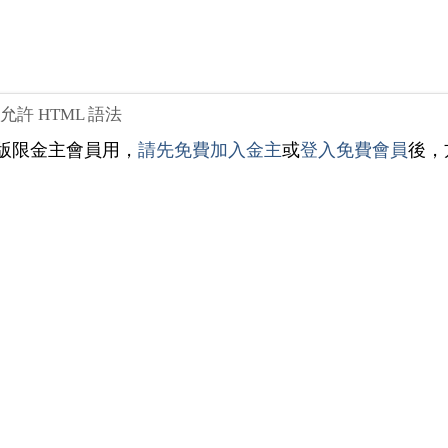
不允許 HTML 語法
版限金主會員用，
請先免費加入金主
或
登入免費會員
後，