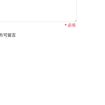
*
必填
方可留言