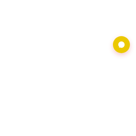
9597借錢網僅提供借
貸廣告服務，不對金
主合法性背書。相關
借貸需求及廣告皆由
會員自行維護，借貸
請洽網頁資料上之金
主會員。
聯繫地址︰116台北
市文山區羅斯福路五
段168號2樓