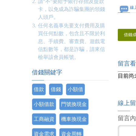
請"不"要給予銀行存摺及提款
線
卡，以免成為詐騙集團的領錢
人頭戶。
任何名義事先要支付費用及購
買任何點數，包含且不限於利
借錢
息、手續費、審查費、遊戲電
信點數等，都是詐騙，請來信
檢舉該會員帳號。
留言看
借錢關鍵字
目前尚
借款
借錢
小額借
線上留
小額借款
門號換現金
留言內
工商融資
機車換現金
資金需求
資金周轉