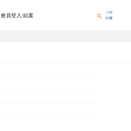
VIP
會員登入/結案
付費