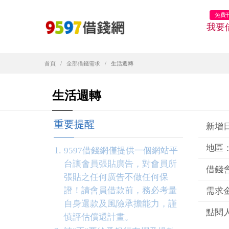
免費
我要
首頁
全部借錢需求
生活週轉
生活週轉
重要提醒
新增日期
地區
9597借錢網僅提供一個網站平
台讓會員張貼廣告，對會員所
借錢
張貼之任何廣告不做任何保
證！請會員借款前，務必考量
需求金
自身還款及風險承擔能力，謹
點閱人
慎評估償還計畫。