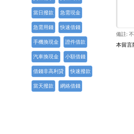
當日撥款
急需現金
急需用錢
快速借錢
備註: 
手機換現金
證件借款
本留言
汽車換現金
小額借錢
借錢非高利貸
快速撥款
當天撥款
網絡借錢