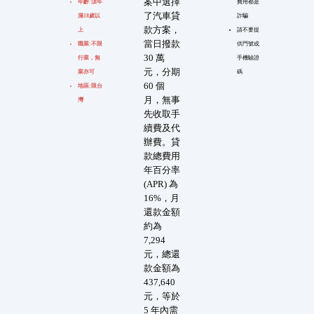
案中選擇
年齡:須年
費用都是
了汽車貸
滿18歲以
詐騙
款方案，
上
請不要提
當日撥款
職業:不限
供門號或
30 萬
行業，無
手機驗證
元，分期
業亦可
碼
60 個
地區:限台
月，無事
灣
先收取手
續費及代
辦費。貸
款總費用
年百分率
(APR) 為
16%，月
還款金額
約為
7,294
元，總還
款金額為
437,640
元，等於
5 年內需