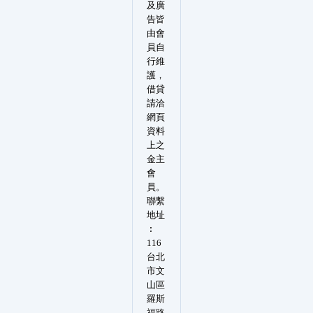
及廣
告皆
由會
員自
行維
護，
借貸
請洽
網頁
資料
上之
金主
會
員。
聯繫
地址
︰
116
台北
市文
山區
羅斯
福路