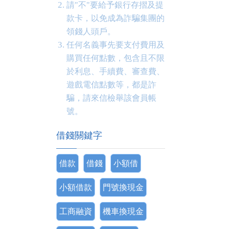
請"不"要給予銀行存摺及提
款卡，以免成為詐騙集團的
領錢人頭戶。
任何名義事先要支付費用及
購買任何點數，包含且不限
於利息、手續費、審查費、
遊戲電信點數等，都是詐
騙，請來信檢舉該會員帳
號。
借錢關鍵字
借款
借錢
小額借
小額借款
門號換現金
工商融資
機車換現金