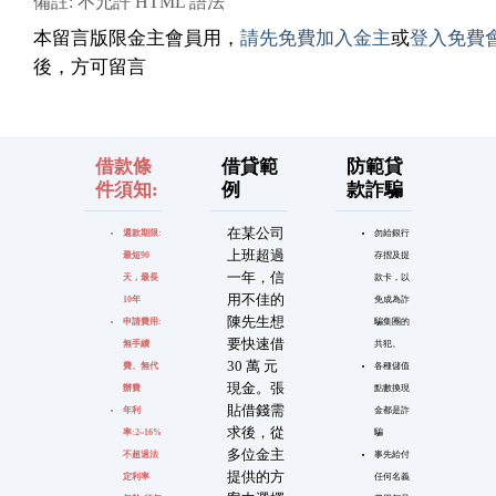
備註: 不允許 HTML 語法
本留言版限金主會員用，
請先免費加入金主
或
登入免費
後，方可留言
借款條
借貸範
防範貸
件須知:
例
款詐騙
在某公司
還款期限:
勿給銀行
上班超過
最短90
存摺及提
一年，信
天，最長
款卡，以
用不佳的
10年
免成為詐
陳先生想
申請費用:
騙集團的
要快速借
無手續
共犯。
30 萬 元
費、無代
各種儲值
現金。張
辦費
點數換現
貼借錢需
年利
金都是詐
求後，從
率:2~16%
騙
多位金主
不超過法
事先給付
提供的方
定利率
任何名義