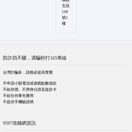
五段
168
號2
樓
防詐四不驟，遇騙秒打165專線
台灣詐騙多，請務必提高警覺
不申請小額電信或遊戲點數借款
不給存摺、不押身分證及提款卡
不給任何事先費用
不提供手機驗證碼
9597借錢網資訊