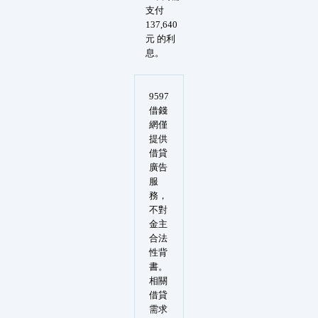
支付
137,640
元 的利
息。
9597
借錢
網僅
提供
借貸
廣告
服
務，
不對
金主
合法
性背
書。
相關
借貸
需求