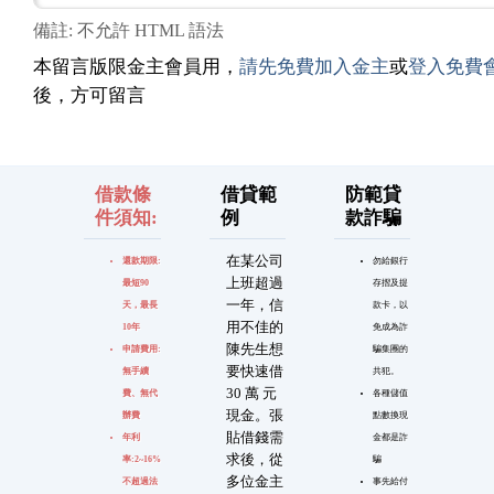
備註: 不允許 HTML 語法
本留言版限金主會員用，
請先免費加入金主
或
登入免費
後，方可留言
借款條
借貸範
防範貸
件須知:
例
款詐騙
在某公司
還款期限:
勿給銀行
上班超過
最短90
存摺及提
一年，信
天，最長
款卡，以
用不佳的
10年
免成為詐
陳先生想
申請費用:
騙集團的
要快速借
無手續
共犯。
30 萬 元
費、無代
各種儲值
現金。張
辦費
點數換現
貼借錢需
年利
金都是詐
求後，從
率:2~16%
騙
多位金主
不超過法
事先給付