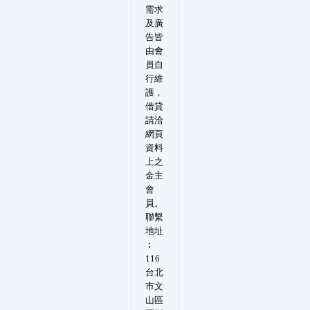
需求
及廣
告皆
由會
員自
行維
護，
借貸
請洽
網頁
資料
上之
金主
會
員。
聯繫
地址
︰
116
台北
市文
山區