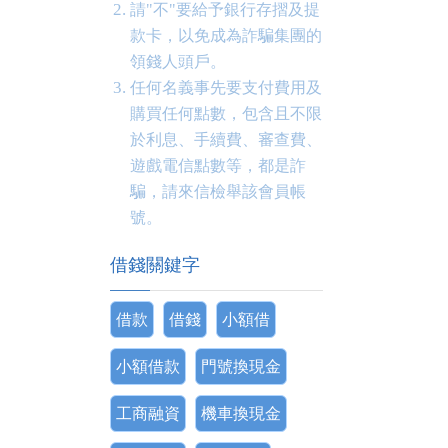
請"不"要給予銀行存摺及提
款卡，以免成為詐騙集團的
領錢人頭戶。
任何名義事先要支付費用及
購買任何點數，包含且不限
於利息、手續費、審查費、
遊戲電信點數等，都是詐
騙，請來信檢舉該會員帳
號。
借錢關鍵字
借款
借錢
小額借
小額借款
門號換現金
工商融資
機車換現金