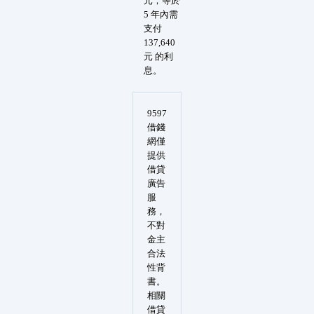
元，等於
5 年內需
支付
137,640
元 的利
息。
9597
借錢
網僅
提供
借貸
廣告
服
務，
不對
金主
合法
性背
書。
相關
借貸