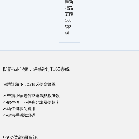
羅斯
福路
五段
168
號2
樓
防詐四不驟，遇騙秒打165專線
台灣詐騙多，請務必提高警覺
不申請小額電信或遊戲點數借款
不給存摺、不押身分證及提款卡
不給任何事先費用
不提供手機驗證碼
9597借錢網資訊