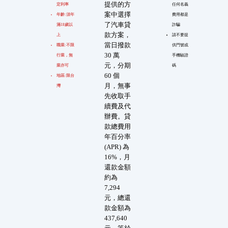
提供的方
定利率
任何名義
案中選擇
年齡:須年
費用都是
了汽車貸
滿18歲以
詐騙
款方案，
上
請不要提
當日撥款
職業:不限
供門號或
30 萬
行業，無
手機驗證
元，分期
業亦可
碼
60 個
地區:限台
月，無事
灣
先收取手
續費及代
辦費。貸
款總費用
年百分率
(APR) 為
16%，月
還款金額
約為
7,294
元，總還
款金額為
437,640