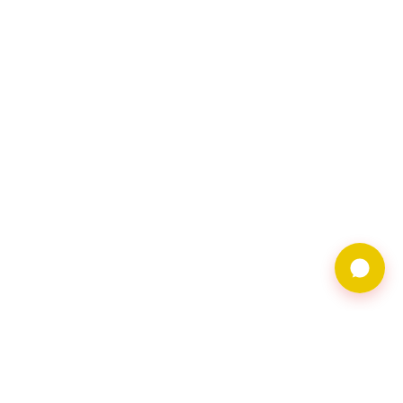
9597借錢網僅提供借
貸廣告服務，不對金
主合法性背書。相關