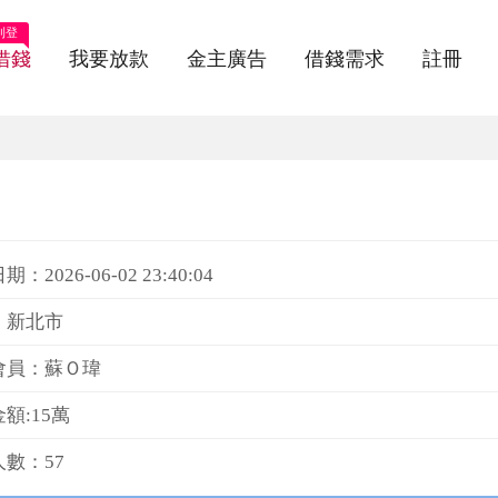
刊登
借錢
我要放款
金主廣告
借錢需求
註冊
：2026-06-02 23:40:04
：新北市
會員：蘇Ｏ瑋
額:15萬
數：57