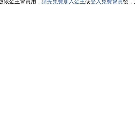
版限金主會員用，
請先免費加入金主
或
登入免費會員
後，