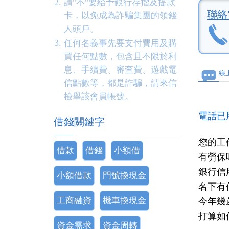
請"不"要給予銀行存摺及提款
聯絡
卡，以免成為詐騙集團的領錢
人頭戶。
任何名義事先要支付費用及購
買任何點數，包含且不限於利
息、手續費、審查費、遊戲電
線
信點數等，都是詐騙，請來信
檢舉該會員帳號。
電話已
借錢關鍵字
您的工
借款
借錢
小額借
有勞保
銀行信
小額借款
門號換現金
名下有
工商融資
機車換現金
今年幾
打算如
資金需求
資金周轉