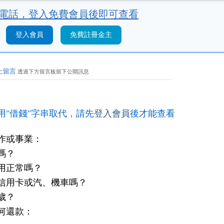
電話，
登入免費會員後即可查看
登入會員
免費註冊金主
上留言
透過下方留言板留下公開訊息
用"借錢"字串取代，請先
登入會員
後才能查看
作或事業：
嗎？
用正常嗎？
信用卡或汽、機車嗎？
歲？
何還款：