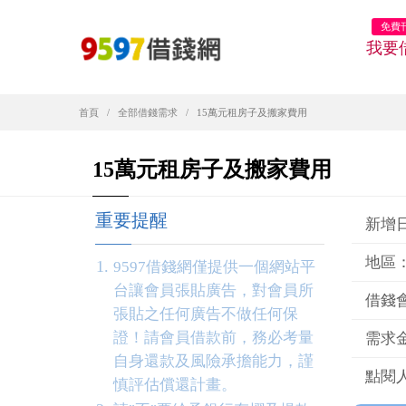
免費
我要
首頁
全部借錢需求
15萬元租房子及搬家費用
15萬元租房子及搬家費用
重要提醒
新增日期
地區
9597借錢網僅提供一個網站平
台讓會員張貼廣告，對會員所
借錢
張貼之任何廣告不做任何保
證！請會員借款前，務必考量
需求金
自身還款及風險承擔能力，謹
點閱人
慎評估償還計畫。