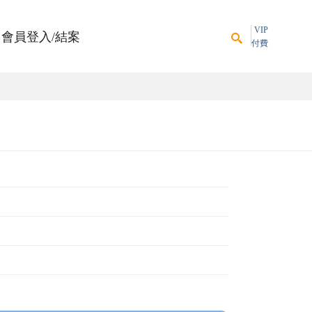
VIP
會員登入/結案
付費