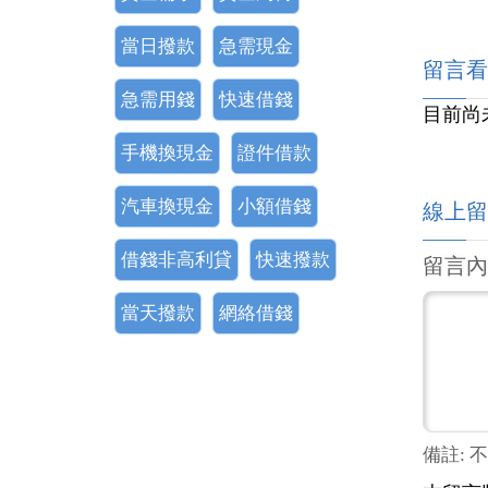
當日撥款
急需現金
留言看
急需用錢
快速借錢
目前尚
手機換現金
證件借款
汽車換現金
小額借錢
線上留
借錢非高利貸
快速撥款
留言內
當天撥款
網絡借錢
備註: 