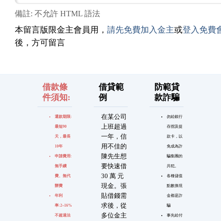
備註: 不允許 HTML 語法
本留言版限金主會員用，
請先免費加入金主
或
登入免費
後，方可留言
借款條
借貸範
防範貸
件須知:
例
款詐騙
在某公司
還款期限:
勿給銀行
上班超過
最短90
存摺及提
一年，信
天，最長
款卡，以
用不佳的
10年
免成為詐
陳先生想
申請費用:
騙集團的
要快速借
無手續
共犯。
30 萬 元
費、無代
各種儲值
現金。張
辦費
點數換現
貼借錢需
年利
金都是詐
求後，從
率:2~16%
騙
多位金主
不超過法
事先給付