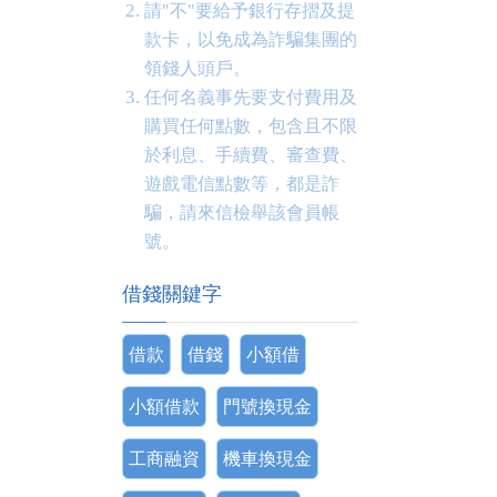
請"不"要給予銀行存摺及提
款卡，以免成為詐騙集團的
領錢人頭戶。
任何名義事先要支付費用及
購買任何點數，包含且不限
於利息、手續費、審查費、
遊戲電信點數等，都是詐
騙，請來信檢舉該會員帳
號。
借錢關鍵字
借款
借錢
小額借
小額借款
門號換現金
工商融資
機車換現金