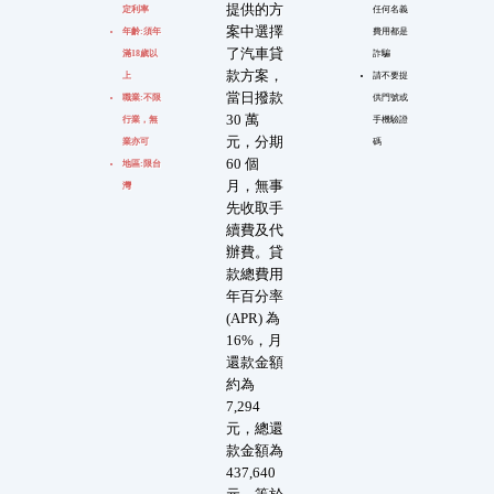
提供的方
定利率
任何名義
案中選擇
年齡:須年
費用都是
了汽車貸
滿18歲以
詐騙
款方案，
上
請不要提
當日撥款
職業:不限
供門號或
30 萬
行業，無
手機驗證
元，分期
業亦可
碼
60 個
地區:限台
月，無事
灣
先收取手
續費及代
辦費。貸
款總費用
年百分率
(APR) 為
16%，月
還款金額
約為
7,294
元，總還
款金額為
437,640