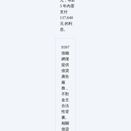
元，等於
5 年內需
支付
137,640
元 的利
息。
9597
借錢
網僅
提供
借貸
廣告
服
務，
不對
金主
合法
性背
書。
相關
借貸