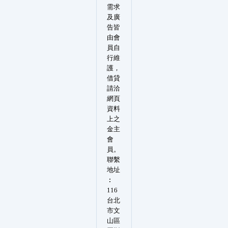
需求
及廣
告皆
由會
員自
行維
護，
借貸
請洽
網頁
資料
上之
金主
會
員。
聯繫
地址
︰
116
台北
市文
山區