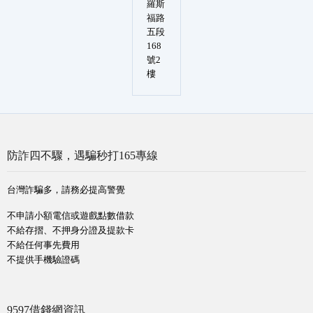
羅斯
福路
五段
168
號2
樓
防詐四不驟，遇騙秒打165專線
台灣詐騙多，請務必提高警覺
不申請小額電信或遊戲點數借款
不給存摺、不押身分證及提款卡
不給任何事先費用
不提供手機驗證碼
9597借錢網資訊