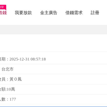
刊登
借錢
我要放款
金主廣告
借錢需求
註冊
：2025-12-31 08:57:18
：台北市
會員：黃Ｏ鳳
額:10萬
數：177