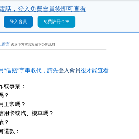
電話，
登入免費會員後即可查看
登入會員
免費註冊金主
上留言
透過下方留言板留下公開訊息
用"借錢"字串取代，請先
登入會員
後才能查看
作或事業：
嗎？
用正常嗎？
信用卡或汽、機車嗎？
歲？
何還款：