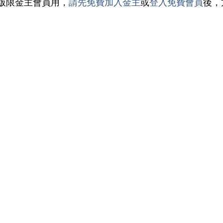
版限金主會員用，
請先免費加入金主
或
登入免費會員
後，