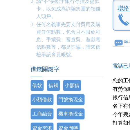
請"不"要給予銀行存摺及提款
聯絡
卡，以免成為詐騙集團的領錢
人頭戶。
任何名義事先要支付費用及購
買任何點數，包含且不限於利
息、手續費、審查費、遊戲電
線
信點數等，都是詐騙，請來信
檢舉該會員帳號。
電話已
借錢關鍵字
您的工
借款
借錢
小額借
有勞保
銀行信
小額借款
門號換現金
名下有
工商融資
機車換現金
今年幾
打算如
資金需求
資金周轉