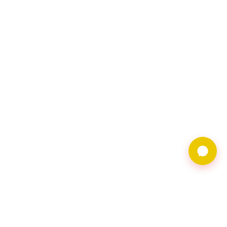
9597借錢網僅提供借
貸廣告服務，不對金
主合法性背書。相關