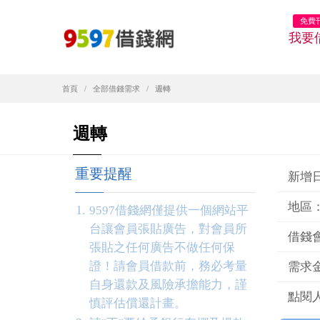
免費
我要
首頁
全部借錢需求
週轉
週轉
重要提醒
新增日期
地區
9597借錢網僅提供一個網站平
台讓會員張貼廣告，對會員所
借錢
張貼之任何廣告不做任何保
證！請會員借款前，務必考量
需求金
自身還款及風險承擔能力，謹
點閱人
慎評估償還計畫。