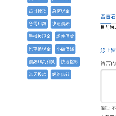
當日撥款
急需現金
留言看
急需用錢
快速借錢
目前尚
手機換現金
證件借款
汽車換現金
小額借錢
線上留
借錢非高利貸
快速撥款
留言內
當天撥款
網絡借錢
備註: 