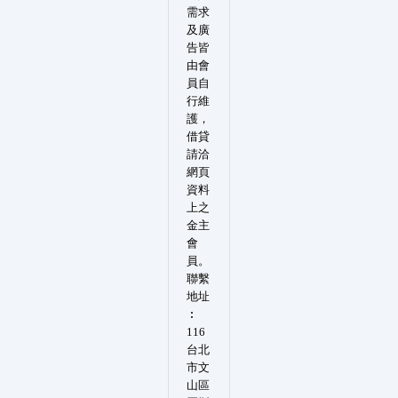
需求
及廣
告皆
由會
員自
行維
護，
借貸
請洽
網頁
資料
上之
金主
會
員。
聯繫
地址
︰
116
台北
市文
山區