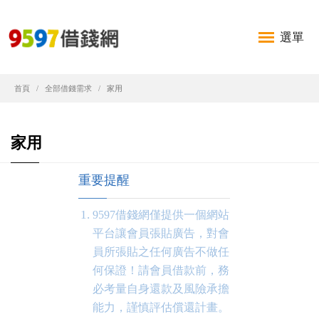
選單
首頁
全部借錢需求
家用
家用
重要提醒
9597借錢網僅提供一個網站
平台讓會員張貼廣告，對會
員所張貼之任何廣告不做任
何保證！請會員借款前，務
必考量自身還款及風險承擔
能力，謹慎評估償還計畫。