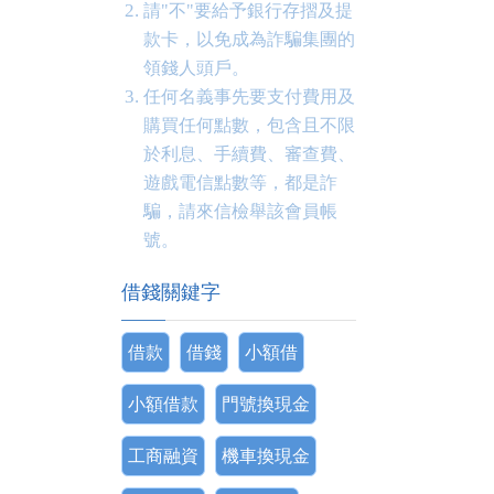
請"不"要給予銀行存摺及提
款卡，以免成為詐騙集團的
領錢人頭戶。
任何名義事先要支付費用及
購買任何點數，包含且不限
於利息、手續費、審查費、
遊戲電信點數等，都是詐
騙，請來信檢舉該會員帳
號。
借錢關鍵字
借款
借錢
小額借
小額借款
門號換現金
工商融資
機車換現金