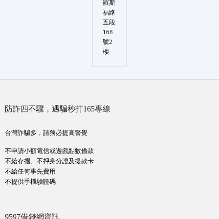
羅斯
福路
五段
168
號2
樓
防詐四不驟，遇騙秒打165專線
台灣詐騙多，請務必提高警覺
不申請小額電信或遊戲點數借款
不給存摺、不押身分證及提款卡
不給任何事先費用
不提供手機驗證碼
9597借錢網資訊