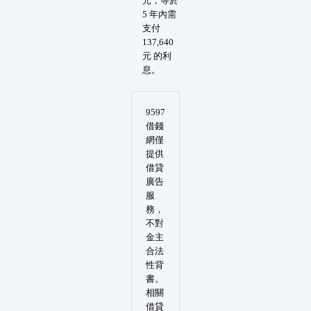
元，等於
5 年內需
支付
137,640
元 的利
息。
9597
借錢
網僅
提供
借貸
廣告
服
務，
不對
金主
合法
性背
書。
相關
借貸