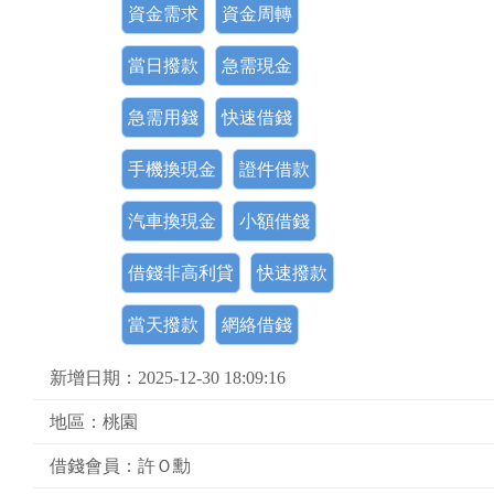
資金需求
資金周轉
當日撥款
急需現金
急需用錢
快速借錢
手機換現金
證件借款
汽車換現金
小額借錢
借錢非高利貸
快速撥款
當天撥款
網絡借錢
新增日期：2025-12-30 18:09:16
地區：桃園
借錢會員：許Ｏ勳