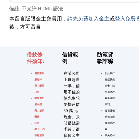
備註: 不允許 HTML 語法
本留言版限金主會員用，
請先免費加入金主
或
登入免費
後，方可留言
借款條
借貸範
防範貸
件須知:
例
款詐騙
在某公司
還款期限:
勿給銀行
上班超過
最短90
存摺及提
一年，信
天，最長
款卡，以
用不佳的
10年
免成為詐
陳先生想
申請費用:
騙集團的
要快速借
無手續
共犯。
30 萬 元
費、無代
各種儲值
現金。張
辦費
點數換現
貼借錢需
年利
金都是詐
求後，從
率:2~16%
騙
多位金主
不超過法
事先給付