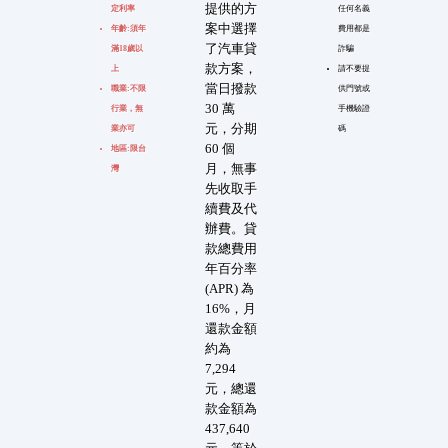
提供的方
定利率
任何名義
案中選擇
年齡:須年
費用都是
了汽車貸
滿18歲以
詐騙
款方案，
上
請不要提
當日撥款
職業:不限
供門號或
30 萬
行業，無
手機驗證
元，分期
業亦可
碼
60 個
地區:限台
月，無事
灣
先收取手
續費及代
辦費。貸
款總費用
年百分率
(APR) 為
16%，月
還款金額
約為
7,294
元，總還
款金額為
437,640