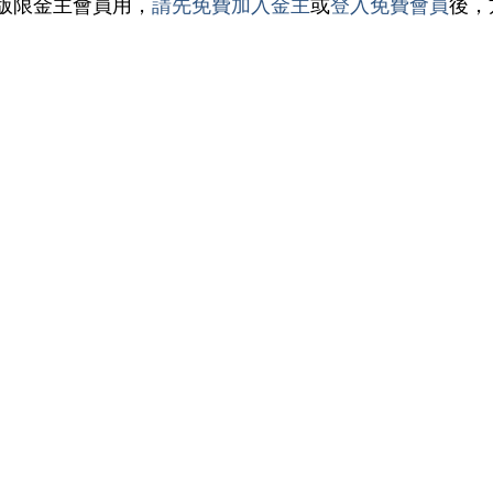
版限金主會員用，
請先免費加入金主
或
登入免費會員
後，