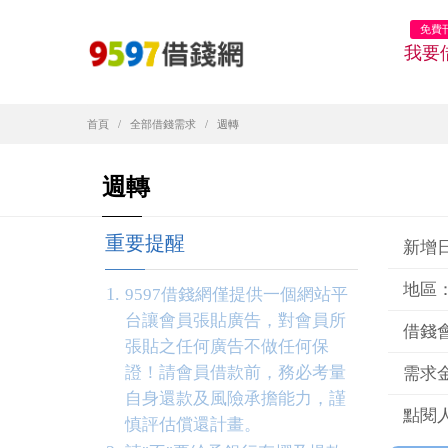
免費
我要
首頁
全部借錢需求
週轉
週轉
重要提醒
新增日期
地區
9597借錢網僅提供一個網站平
台讓會員張貼廣告，對會員所
借錢
張貼之任何廣告不做任何保
證！請會員借款前，務必考量
需求金
自身還款及風險承擔能力，謹
點閱人
慎評估償還計畫。