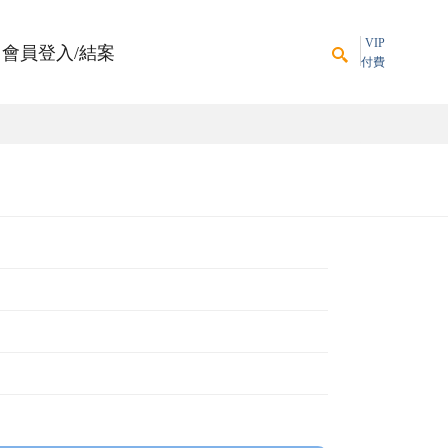
VIP
會員登入/結案
付費