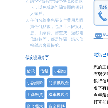
請"不"要給予銀行存摺及提款
聯絡
卡，以免成為詐騙集團的領錢
人頭戶。
任何名義事先要支付費用及購
買任何點數，包含且不限於利
息、手續費、審查費、遊戲電
線
信點數等，都是詐騙，請來信
檢舉該會員帳號。
電話已
借錢關鍵字
您的工
借款
借錢
小額借
有勞保
銀行信
小額借款
門號換現金
名下有
工商融資
機車換現金
今年幾
打算如
資金需求
資金周轉