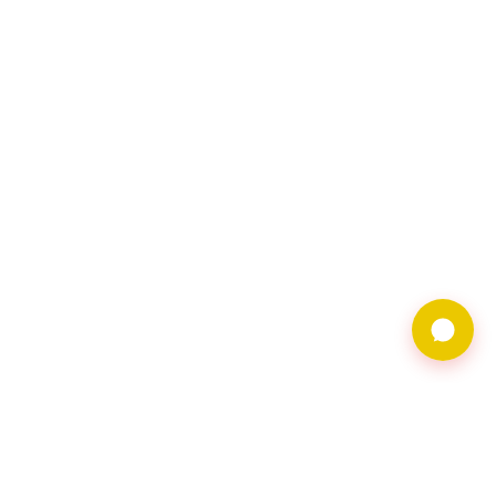
9597借錢網僅提供借
貸廣告服務，不對金
主合法性背書。相關