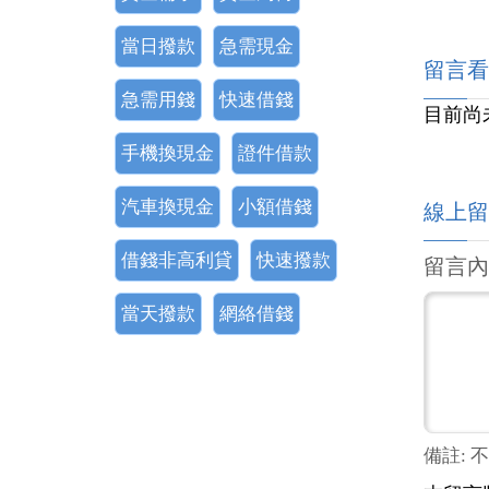
當日撥款
急需現金
留言看
急需用錢
快速借錢
目前尚
手機換現金
證件借款
汽車換現金
小額借錢
線上留
借錢非高利貸
快速撥款
留言內
當天撥款
網絡借錢
備註: 