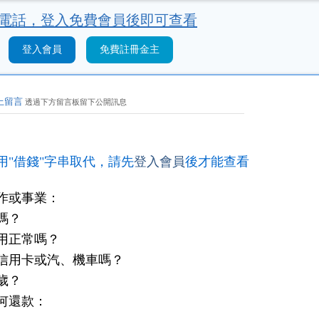
電話，
登入免費會員後即可查看
登入會員
免費註冊金主
上留言
透過下方留言板留下公開訊息
用"借錢"字串取代，請先
登入會員
後才能查看
作或事業：
嗎？
用正常嗎？
信用卡或汽、機車嗎？
歲？
何還款：