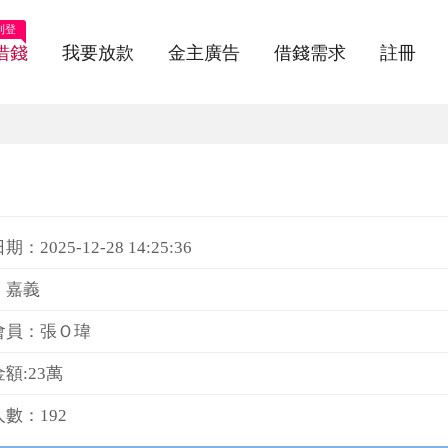
刊登
借錢
我要放款
金主廣告
借錢需求
註冊
：2025-12-28 14:25:36
：嘉義
會員：張Ｏ瑋
額:23萬
數：192