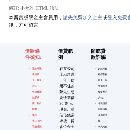
備註: 不允許 HTML 語法
本留言版限金主會員用，
請先免費加入金主
或
登入免費
後，方可留言
借款條
借貸範
防範貸
件須知:
例
款詐騙
在某公司
還款期限:
勿給銀行
上班超過
最短90
存摺及提
一年，信
天，最長
款卡，以
用不佳的
10年
免成為詐
陳先生想
申請費用:
騙集團的
要快速借
無手續
共犯。
30 萬 元
費、無代
各種儲值
現金。張
辦費
點數換現
貼借錢需
年利
金都是詐
求後，從
率:2~16%
騙
多位金主
不超過法
事先給付