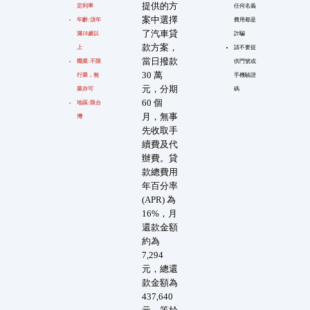
提供的方
定利率
任何名義
案中選擇
年齡:須年
費用都是
了汽車貸
滿18歲以
詐騙
款方案，
上
請不要提
當日撥款
職業:不限
供門號或
30 萬
行業，無
手機驗證
元，分期
業亦可
碼
60 個
地區:限台
月，無事
灣
先收取手
續費及代
辦費。貸
款總費用
年百分率
(APR) 為
16%，月
還款金額
約為
7,294
元，總還
款金額為
437,640