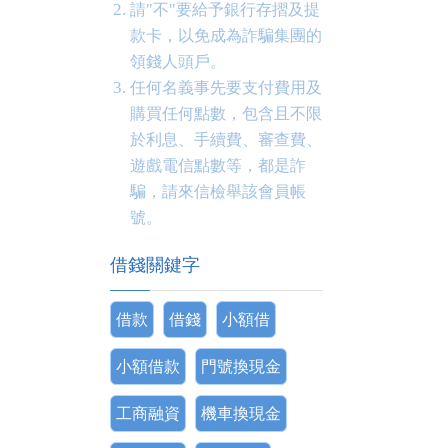
請"不"要給予銀行存摺及提
款卡，以免成為詐騙集團的
領錢人頭戶。
任何名義事先要支付費用及
購買任何點數，包含且不限
於利息、手續費、審查費、
遊戲電信點數等，都是詐
騙，請來信檢舉該會員帳
號。
借錢關鍵字
借款
借錢
小額借
小額借款
門號換現金
工商融資
機車換現金