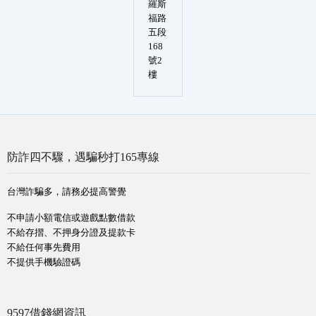
羅斯
福路
五段
168
號2
樓
防詐四不驟，遇騙秒打165專線
台灣詐騙多，請務必提高警覺
不申請小額電信或遊戲點數借款
不給存摺、不押身分證及提款卡
不給任何事先費用
不提供手機驗證碼
9597借錢網資訊