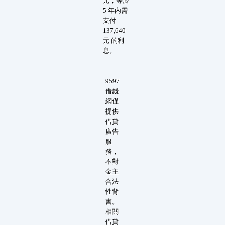
元，等於
5 年內需
支付
137,640
元 的利
息。
9597
借錢
網僅
提供
借貸
廣告
服
務，
不對
金主
合法
性背
書。
相關
借貸