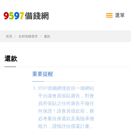
選單
首頁
全部借錢需求
還款
還款
重要提醒
9597借錢網僅提供一個網站
平台讓會員張貼廣告，對會
員所張貼之任何廣告不做任
何保證！請會員借款前，務
必考量自身還款及風險承擔
能力，謹慎評估償還計畫。