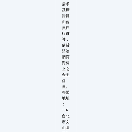
需求
及廣
告皆
由會
員自
行維
護，
借貸
請洽
網頁
資料
上之
金主
會
員。
聯繫
地址
︰
116
台北
市文
山區