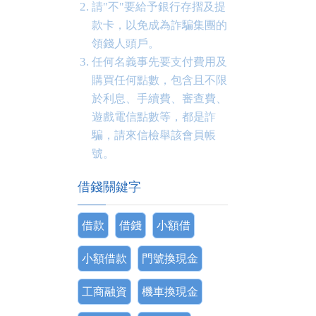
請"不"要給予銀行存摺及提
款卡，以免成為詐騙集團的
領錢人頭戶。
任何名義事先要支付費用及
購買任何點數，包含且不限
於利息、手續費、審查費、
遊戲電信點數等，都是詐
騙，請來信檢舉該會員帳
號。
借錢關鍵字
借款
借錢
小額借
小額借款
門號換現金
工商融資
機車換現金