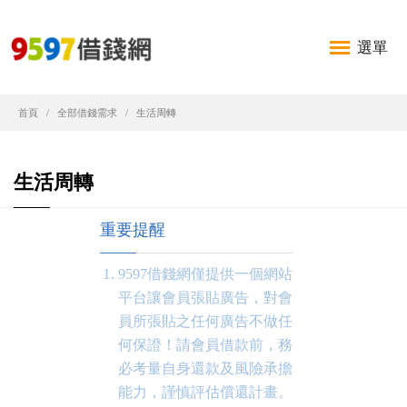
選單
首頁
全部借錢需求
生活周轉
生活周轉
重要提醒
9597借錢網僅提供一個網站
平台讓會員張貼廣告，對會
員所張貼之任何廣告不做任
何保證！請會員借款前，務
必考量自身還款及風險承擔
能力，謹慎評估償還計畫。