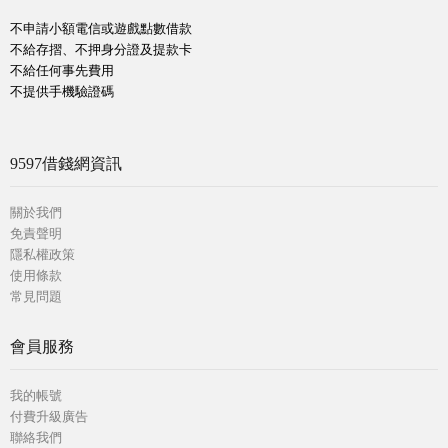
不申請小額電信或遊戲點數借款
不給存摺、不押身分證及提款卡
不給任何事先費用
不提供手機驗證碼
9597借錢網資訊
關於我們
免責聲明
隱私權政策
使用條款
常見問題
會員服務
我的帳號
付費升級廣告
聯絡我們