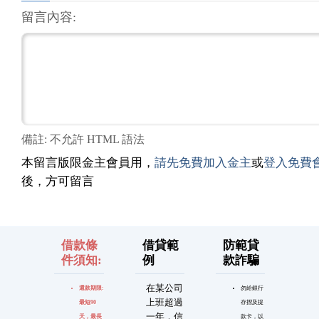
留言內容:
備註: 不允許 HTML 語法
本留言版限金主會員用，
請先免費加入金主
或
登入免費
後，方可留言
借款條
借貸範
防範貸
件須知:
例
款詐騙
在某公司
還款期限:
勿給銀行
上班超過
最短90
存摺及提
一年，信
天，最長
款卡，以