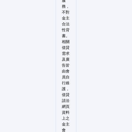
服
務，
不對
金主
合法
性背
書。
相關
借貸
需求
及廣
告皆
由會
員自
行維
護，
借貸
請洽
網頁
資料
上之
金主
會