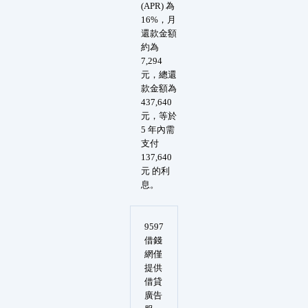
(APR) 為
16%，月
還款金額
約為
7,294
元，總還
款金額為
437,640
元，等於
5 年內需
支付
137,640
元 的利
息。
9597
借錢
網僅
提供
借貸
廣告