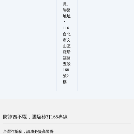
員。
聯繫
地址
︰
116
台北
市文
山區
羅斯
福路
五段
168
號2
樓
防詐四不驟，遇騙秒打165專線
台灣詐騙多，請務必提高警覺