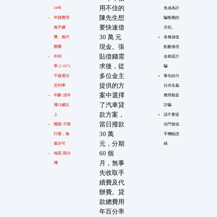
用不佳的
10年
免成為詐
陳先生想
申請費用:
騙集團的
要快速借
無手續
共犯。
30 萬 元
費、無代
各種儲值
現金。張
辦費
點數換現
貼借錢需
年利
金都是詐
求後，從
率:2~16%
騙
多位金主
不超過法
事先給付
提供的方
定利率
任何名義
案中選擇
年齡:須年
費用都是
了汽車貸
滿18歲以
詐騙
款方案，
上
請不要提
當日撥款
職業:不限
供門號或
30 萬
行業，無
手機驗證
元，分期
業亦可
碼
60 個
地區:限台
月，無事
灣
先收取手
續費及代
辦費。貸
款總費用
年百分率