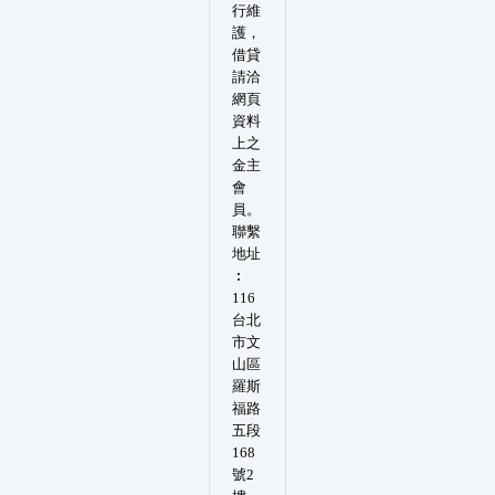
行維
護，
借貸
請洽
網頁
資料
上之
金主
會
員。
聯繫
地址
︰
116
台北
市文
山區
羅斯
福路
五段
168
號2