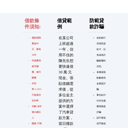
借款條
借貸範
防範貸
件須知:
例
款詐騙
在某公司
還款期限:
勿給銀行
上班超過
最短90
存摺及提
一年，信
天，最長
款卡，以
用不佳的
10年
免成為詐
陳先生想
申請費用:
騙集團的
要快速借
無手續
共犯。
30 萬 元
費、無代
各種儲值
現金。張
辦費
點數換現
貼借錢需
年利
金都是詐
求後，從
率:2~16%
騙
多位金主
不超過法
事先給付
提供的方
定利率
任何名義
案中選擇
年齡:須年
費用都是
了汽車貸
滿18歲以
詐騙
款方案，
上
請不要提
當日撥款
職業:不限
供門號或