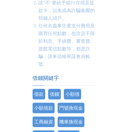
請"不"要給予銀行存摺及提
款卡，以免成為詐騙集團的
領錢人頭戶。
任何名義事先要支付費用及
購買任何點數，包含且不限
於利息、手續費、審查費、
遊戲電信點數等，都是詐
騙，請來信檢舉該會員帳
號。
借錢關鍵字
借款
借錢
小額借
小額借款
門號換現金
工商融資
機車換現金