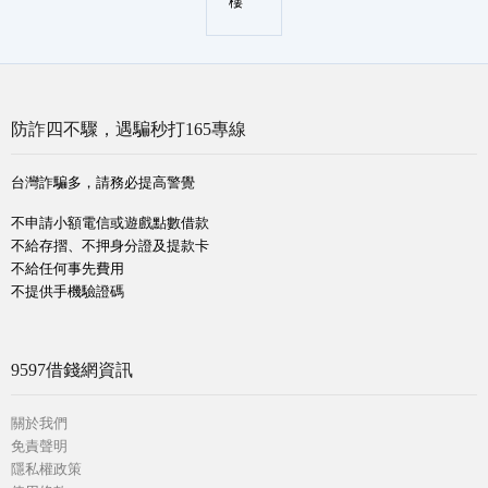
樓
防詐四不驟，遇騙秒打165專線
台灣詐騙多，請務必提高警覺
不申請小額電信或遊戲點數借款
不給存摺、不押身分證及提款卡
不給任何事先費用
不提供手機驗證碼
9597借錢網資訊
關於我們
免責聲明
隱私權政策