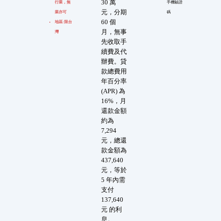
30 萬
行業，無
手機驗證
元，分期
業亦可
碼
60 個
地區:限台
月，無事
灣
先收取手
續費及代
辦費。貸
款總費用
年百分率
(APR) 為
16%，月
還款金額
約為
7,294
元，總還
款金額為
437,640
元，等於
5 年內需
支付
137,640
元 的利
息。