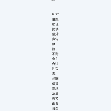
9597
借錢
網僅
提供
借貸
廣告
服
務，
不對
金主
合法
性背
書。
相關
借貸
需求
及廣
告皆
由會
員自