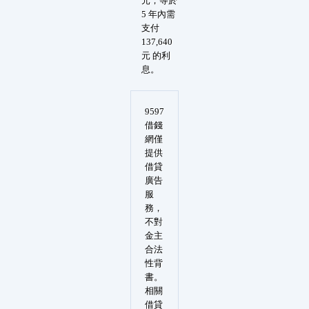
元，等於
5 年內需
支付
137,640
元 的利
息。
9597
借錢
網僅
提供
借貸
廣告
服
務，
不對
金主
合法
性背
書。
相關
借貸