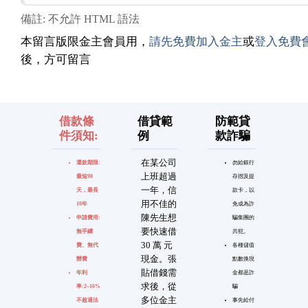
備註: 不允許 HTML 語法
本留言版限金主會員用，
請先免費加入金主
或
登入免費
後，方可留言
借款條
借貸範
防範貸
件須知:
例
款詐騙
在某公司
還款期限:
勿給銀行
上班超過
最短90
存摺及提
一年，信
天，最長
款卡，以
用不佳的
10年
免成為詐
陳先生想
申請費用:
騙集團的
要快速借
無手續
共犯。
30 萬 元
費、無代
各種儲值
現金。張
辦費
點數換現
貼借錢需
年利
金都是詐
求後，從
率:2~16%
騙
多位金主
不超過法
事先給付