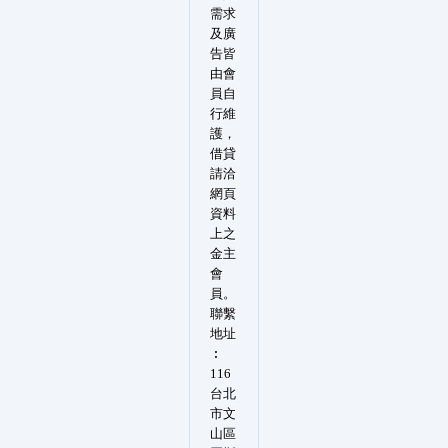
需求
及廣
告皆
由會
員自
行維
護，
借貸
請洽
網頁
資料
上之
金主
會
員。
聯繫
地址
︰
116
台北
市文
山區