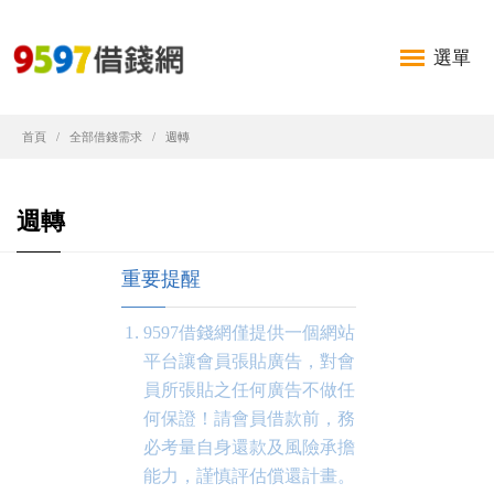
選單
首頁
全部借錢需求
週轉
週轉
重要提醒
9597借錢網僅提供一個網站
平台讓會員張貼廣告，對會
員所張貼之任何廣告不做任
何保證！請會員借款前，務
必考量自身還款及風險承擔
能力，謹慎評估償還計畫。