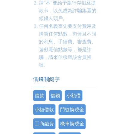
請"不"要給予銀行存摺及提
款卡，以免成為詐騙集團的
領錢人頭戶。
任何名義事先要支付費用及
購買任何點數，包含且不限
於利息、手續費、審查費、
遊戲電信點數等，都是詐
騙，請來信檢舉該會員帳
號。
借錢關鍵字
借款
借錢
小額借
小額借款
門號換現金
工商融資
機車換現金