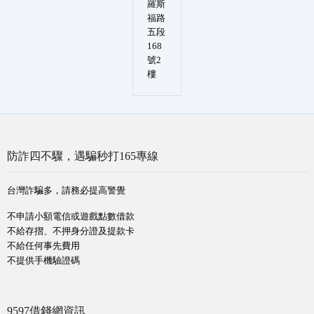
羅斯
福路
五段
168
號2
樓
防詐四不驟，遇騙秒打165專線
台灣詐騙多，請務必提高警覺
不申請小額電信或遊戲點數借款
不給存摺、不押身分證及提款卡
不給任何事先費用
不提供手機驗證碼
9597借錢網資訊