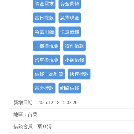
資金需求
資金周轉
當日撥款
急需現金
急需用錢
快速借錢
手機換現金
證件借款
汽車換現金
小額借錢
借錢非高利貸
快速撥款
當天撥款
網絡借錢
新增日期：2025-12-18 15:03:20
地區：苗栗
借錢會員：葉Ｏ清