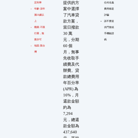
提供的方
定利率
任何名義
案中選擇
年齡:須年
費用都是
了汽車貸
滿18歲以
詐騙
款方案，
上
請不要提
當日撥款
職業:不限
供門號或
30 萬
行業，無
手機驗證
元，分期
業亦可
碼
60 個
地區:限台
月，無事
灣
先收取手
續費及代
辦費。貸
款總費用
年百分率
(APR) 為
16%，月
還款金額
約為
7,294
元，總還
款金額為
437,640