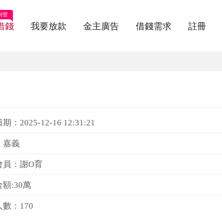
刊登
借錢
我要放款
金主廣告
借錢需求
註冊
：2025-12-16 12:31:21
：嘉義
會員：謝O育
額:30萬
數：170