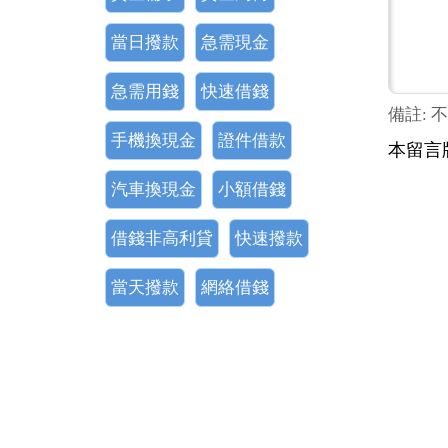
當日撥款
急需現金
急需用錢
快速借錢
備註: 
手機換現金
證件借款
本留言
汽車換現金
小額借錢
借錢非高利貸
快速撥款
當天撥款
網絡借錢