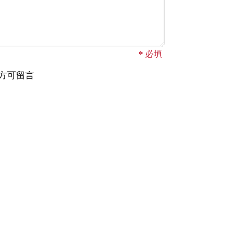
*
必填
方可留言