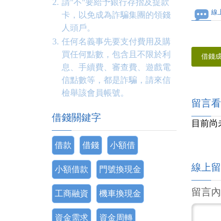
請"不"要給予銀行存摺及提款
線
卡，以免成為詐騙集團的領錢
人頭戶。
任何名義事先要支付費用及購
買任何點數，包含且不限於利
借錢
息、手續費、審查費、遊戲電
信點數等，都是詐騙，請來信
檢舉該會員帳號。
留言看
借錢關鍵字
目前尚
借款
借錢
小額借
線上留
小額借款
門號換現金
留言內
工商融資
機車換現金
資金需求
資金周轉