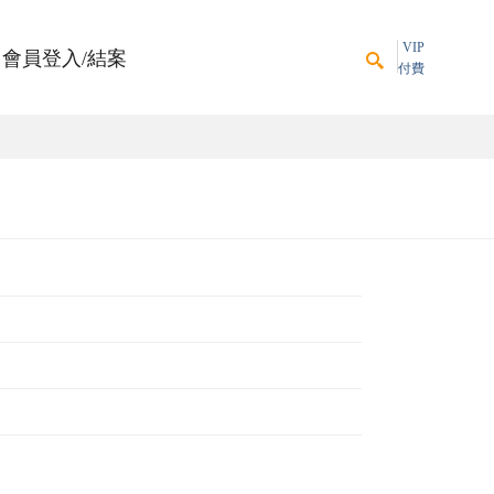
VIP
會員登入/結案
付費