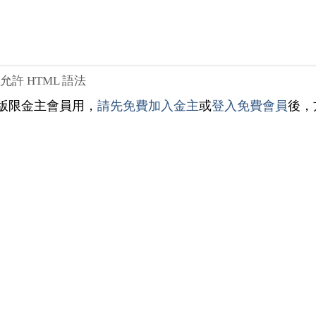
不允許 HTML 語法
版限金主會員用，
請先免費加入金主
或
登入免費會員
後，