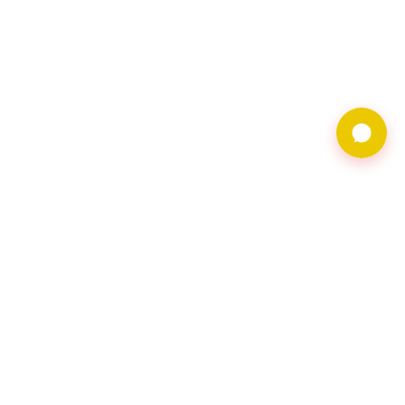
9597借錢網僅提供借
貸廣告服務，不對金
主合法性背書。相關
借貸需求及廣告皆由
會員自行維護，借貸
請洽網頁資料上之金
主會員。
聯繫地址︰116台北
市文山區羅斯福路五
段168號2樓