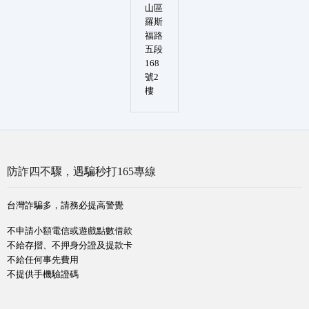
山區
羅斯
福路
五段
168
號2
樓
防詐四不驟，遇騙秒打165專線
台灣詐騙多，請務必提高警覺
不申請小額電信或遊戲點數借款
不給存摺、不押身分證及提款卡
不給任何事先費用
不提供手機驗證碼