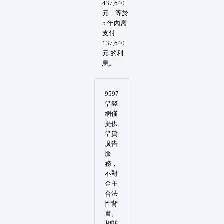
437,640
元，等於
5 年內需
支付
137,640
元 的利
息。
9597
借錢
網僅
提供
借貸
廣告
服
務，
不對
金主
合法
性背
書。
相關