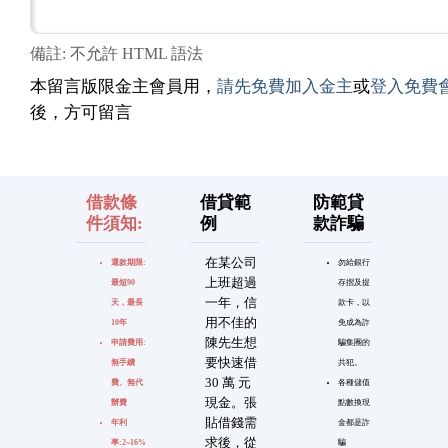
備註: 不允許 HTML 語法
本留言版限金主會員用，
請先免費加入金主
或
登入免費
後，方可留言
借款條
借貸範
防範貸
件須知:
例
款詐騙
在某公司
還款期限:
勿給銀行
上班超過
最短90
存摺及提
一年，信
天，最長
款卡，以
用不佳的
10年
免成為詐
陳先生想
申請費用:
騙集團的
要快速借
無手續
共犯。
30 萬 元
費、無代
各種儲值
現金。張
辦費
點數換現
貼借錢需
年利
金都是詐
求後，從
率:2~16%
騙