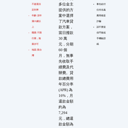
多位金主
不超過法
事先給付
提供的方
定利率
任何名義
案中選擇
年齡:須年
費用都是
了汽車貸
滿18歲以
詐騙
款方案，
上
請不要提
當日撥款
職業:不限
供門號或
30 萬
行業，無
手機驗證
元，分期
業亦可
碼
60 個
地區:限台
月，無事
灣
先收取手
續費及代
辦費。貸
款總費用
年百分率
(APR) 為
16%，月
還款金額
約為
7,294
元，總還
款金額為