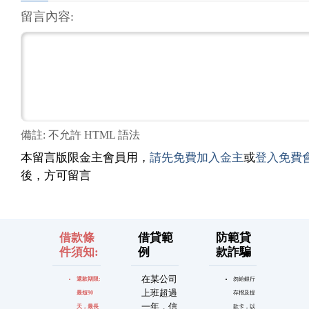
留言內容:
備註: 不允許 HTML 語法
本留言版限金主會員用，
請先免費加入金主
或
登入免費
後，方可留言
借款條
借貸範
防範貸
件須知:
例
款詐騙
在某公司
還款期限:
勿給銀行
上班超過
最短90
存摺及提
一年，信
天，最長
款卡，以