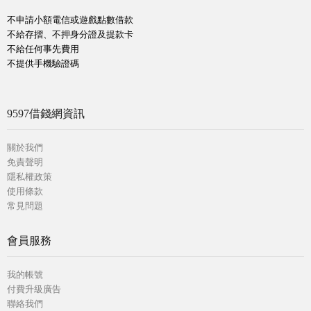
不申請小額電信或遊戲點數借款
不給存摺、不押身分證及提款卡
不給任何事先費用
不提供手機驗證碼
9597借錢網資訊
關於我們
免責聲明
隱私權政策
使用條款
常見問題
會員服務
我的帳號
付費升級廣告
聯絡我們