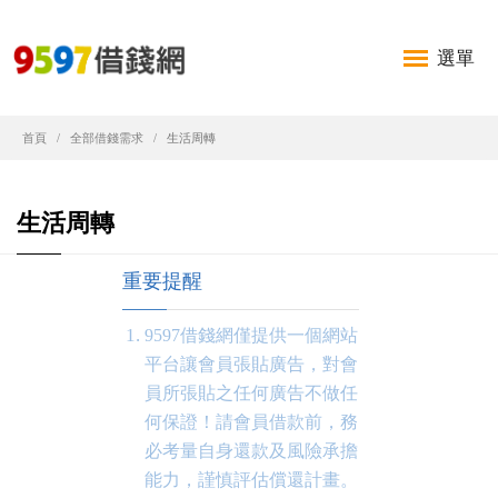
選單
首頁
全部借錢需求
生活周轉
生活周轉
重要提醒
9597借錢網僅提供一個網站
平台讓會員張貼廣告，對會
員所張貼之任何廣告不做任
何保證！請會員借款前，務
必考量自身還款及風險承擔
能力，謹慎評估償還計畫。