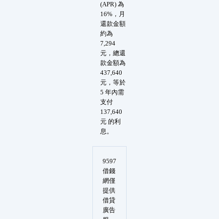
(APR) 為
16%，月
還款金額
約為
7,294
元，總還
款金額為
437,640
元，等於
5 年內需
支付
137,640
元 的利
息。
9597
借錢
網僅
提供
借貸
廣告