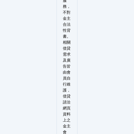
服
務，
不對
金主
合法
性背
書。
相關
借貸
需求
及廣
告皆
由會
員自
行維
護，
借貸
請洽
網頁
資料
上之
金主
會