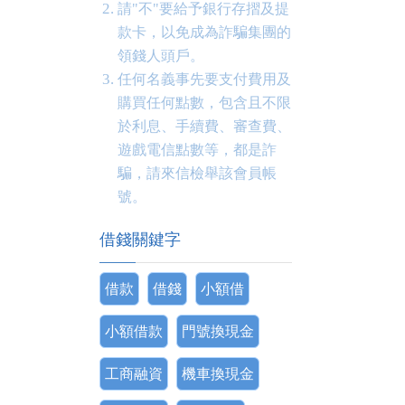
請"不"要給予銀行存摺及提
款卡，以免成為詐騙集團的
領錢人頭戶。
任何名義事先要支付費用及
購買任何點數，包含且不限
於利息、手續費、審查費、
遊戲電信點數等，都是詐
騙，請來信檢舉該會員帳
號。
借錢關鍵字
借款
借錢
小額借
小額借款
門號換現金
工商融資
機車換現金