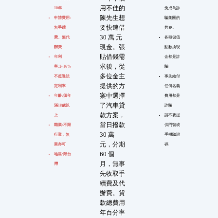
用不佳的
10年
免成為詐
陳先生想
申請費用:
騙集團的
要快速借
無手續
共犯。
30 萬 元
費、無代
各種儲值
現金。張
辦費
點數換現
貼借錢需
年利
金都是詐
求後，從
率:2~16%
騙
多位金主
不超過法
事先給付
提供的方
定利率
任何名義
案中選擇
年齡:須年
費用都是
了汽車貸
滿18歲以
詐騙
款方案，
上
請不要提
當日撥款
職業:不限
供門號或
30 萬
行業，無
手機驗證
元，分期
業亦可
碼
60 個
地區:限台
月，無事
灣
先收取手
續費及代
辦費。貸
款總費用
年百分率