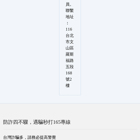
員。
聯繫
地址
︰
116
台北
市文
山區
羅斯
福路
五段
168
號2
樓
防詐四不驟，遇騙秒打165專線
台灣詐騙多，請務必提高警覺