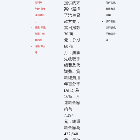
提供的方
定利率
任何名義
案中選擇
年齡:須年
費用都是
了汽車貸
滿18歲以
詐騙
款方案，
上
請不要提
當日撥款
職業:不限
供門號或
30 萬
行業，無
手機驗證
元，分期
業亦可
碼
60 個
地區:限台
月，無事
灣
先收取手
續費及代
辦費。貸
款總費用
年百分率
(APR) 為
16%，月
還款金額
約為
7,294
元，總還
款金額為
437,640