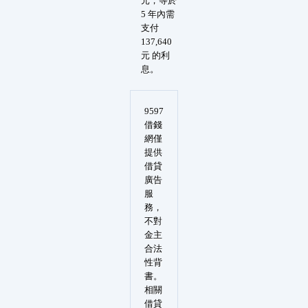
元，等於
5 年內需
支付
137,640
元 的利
息。
9597
借錢
網僅
提供
借貸
廣告
服
務，
不對
金主
合法
性背
書。
相關
借貸