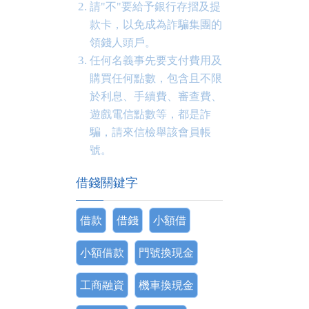
請"不"要給予銀行存摺及提
款卡，以免成為詐騙集團的
領錢人頭戶。
任何名義事先要支付費用及
購買任何點數，包含且不限
於利息、手續費、審查費、
遊戲電信點數等，都是詐
騙，請來信檢舉該會員帳
號。
借錢關鍵字
借款
借錢
小額借
小額借款
門號換現金
工商融資
機車換現金