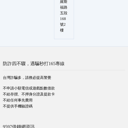
羅斯
福路
五段
168
號2
樓
防詐四不驟，遇騙秒打165專線
台灣詐騙多，請務必提高警覺
不申請小額電信或遊戲點數借款
不給存摺、不押身分證及提款卡
不給任何事先費用
不提供手機驗證碼
9597借錢網資訊