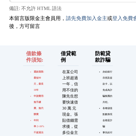
備註: 不允許 HTML 語法
本留言版限金主會員用，
請先免費加入金主
或
登入免費
後，方可留言
借款條
借貸範
防範貸
件須知:
例
款詐騙
在某公司
還款期限:
勿給銀行
上班超過
最短90
存摺及提
一年，信
天，最長
款卡，以
用不佳的
10年
免成為詐
陳先生想
申請費用:
騙集團的
要快速借
無手續
共犯。
30 萬 元
費、無代
各種儲值
現金。張
辦費
點數換現
貼借錢需
年利
金都是詐
求後，從
率:2~16%
騙
多位金主
不超過法
事先給付