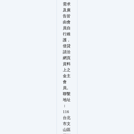
需求
及廣
告皆
由會
員自
行維
護，
借貸
請洽
網頁
資料
上之
金主
會
員。
聯繫
地址
︰
116
台北
市文
山區