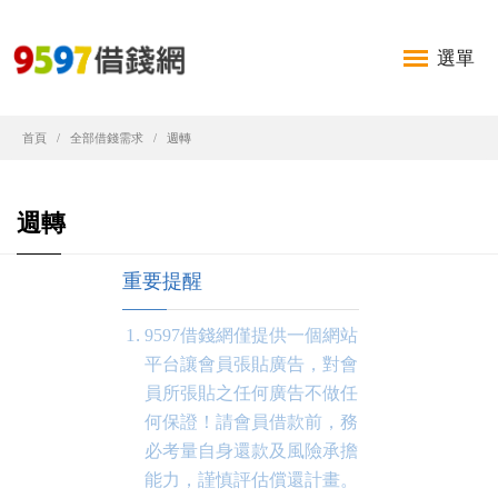
選單
首頁
全部借錢需求
週轉
週轉
重要提醒
9597借錢網僅提供一個網站
平台讓會員張貼廣告，對會
員所張貼之任何廣告不做任
何保證！請會員借款前，務
必考量自身還款及風險承擔
能力，謹慎評估償還計畫。