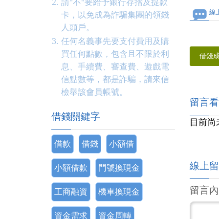
請"不"要給予銀行存摺及提款
線
卡，以免成為詐騙集團的領錢
人頭戶。
任何名義事先要支付費用及購
買任何點數，包含且不限於利
借錢
息、手續費、審查費、遊戲電
信點數等，都是詐騙，請來信
檢舉該會員帳號。
留言看
借錢關鍵字
目前尚
借款
借錢
小額借
線上留
小額借款
門號換現金
留言內
工商融資
機車換現金
資金需求
資金周轉