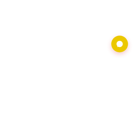
9597借錢網僅提供借
貸廣告服務，不對金
主合法性背書。相關
借貸需求及廣告皆由
會員自行維護，借貸
請洽網頁資料上之金
主會員。
聯繫地址︰116台北
市文山區羅斯福路五
段168號2樓