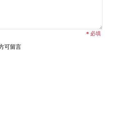
*
必填
方可留言