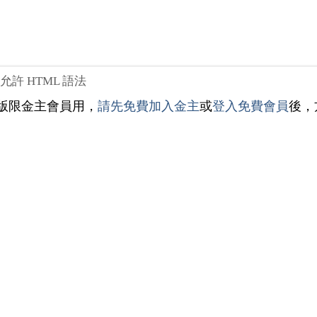
不允許 HTML 語法
版限金主會員用，
請先免費加入金主
或
登入免費會員
後，