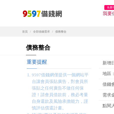
免費
我要
首頁
全部借錢需求
債務整合
債務整合
重要提醒
新增日期
地區
9597借錢網僅提供一個網站平
台讓會員張貼廣告，對會員所
借錢
張貼之任何廣告不做任何保
證！請會員借款前，務必考量
需求金
自身還款及風險承擔能力，謹
點閱人
慎評估償還計畫。