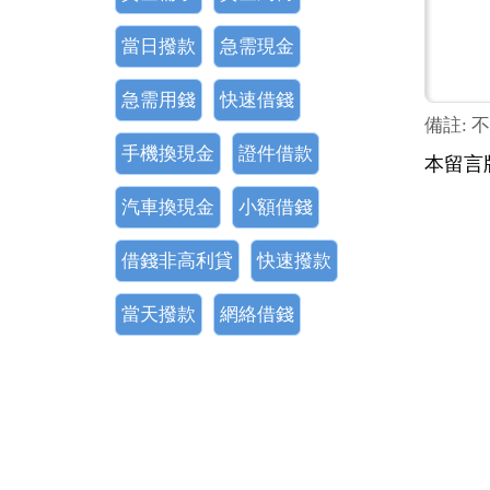
當日撥款
急需現金
急需用錢
快速借錢
備註: 
手機換現金
證件借款
本留言
汽車換現金
小額借錢
借錢非高利貸
快速撥款
當天撥款
網絡借錢