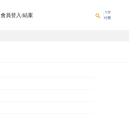
VIP
會員登入/結案
付費