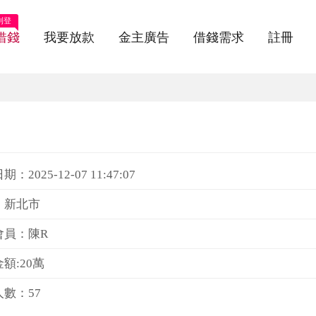
刊登
借錢
我要放款
金主廣告
借錢需求
註冊
：2025-12-07 11:47:07
：新北市
會員：陳R
額:20萬
數：57