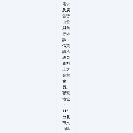
需求
及廣
告皆
由會
員自
行維
護，
借貸
請洽
網頁
資料
上之
金主
會
員。
聯繫
地址
︰
116
台北
市文
山區