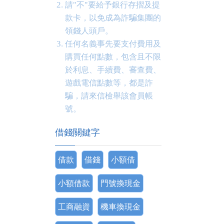
請"不"要給予銀行存摺及提
款卡，以免成為詐騙集團的
領錢人頭戶。
任何名義事先要支付費用及
購買任何點數，包含且不限
於利息、手續費、審查費、
遊戲電信點數等，都是詐
騙，請來信檢舉該會員帳
號。
借錢關鍵字
借款
借錢
小額借
小額借款
門號換現金
工商融資
機車換現金