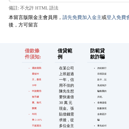
備註: 不允許 HTML 語法
本留言版限金主會員用，
請先免費加入金主
或
登入免費
後，方可留言
借款條
借貸範
防範貸
件須知:
例
款詐騙
在某公司
還款期限:
勿給銀行
上班超過
最短90
存摺及提
一年，信
天，最長
款卡，以
用不佳的
10年
免成為詐
陳先生想
申請費用:
騙集團的
要快速借
無手續
共犯。
30 萬 元
費、無代
各種儲值
現金。張
辦費
點數換現
貼借錢需
年利
金都是詐
求後，從
率:2~16%
騙
多位金主
不超過法
事先給付