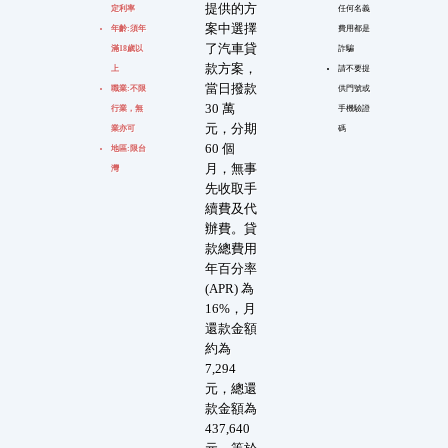
提供的方
定利率
任何名義
案中選擇
年齡:須年
費用都是
了汽車貸
滿18歲以
詐騙
款方案，
上
請不要提
當日撥款
職業:不限
供門號或
30 萬
行業，無
手機驗證
元，分期
業亦可
碼
60 個
地區:限台
月，無事
灣
先收取手
續費及代
辦費。貸
款總費用
年百分率
(APR) 為
16%，月
還款金額
約為
7,294
元，總還
款金額為
437,640