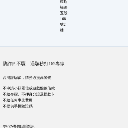
羅斯
福路
五段
168
號2
樓
防詐四不驟，遇騙秒打165專線
台灣詐騙多，請務必提高警覺
不申請小額電信或遊戲點數借款
不給存摺、不押身分證及提款卡
不給任何事先費用
不提供手機驗證碼
9597借錢網資訊