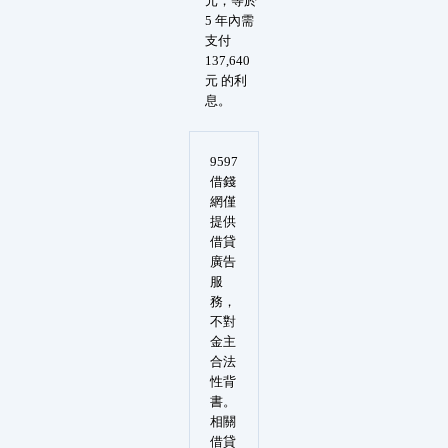
元，等於
5 年內需
支付
137,640
元 的利
息。
9597
借錢
網僅
提供
借貸
廣告
服
務，
不對
金主
合法
性背
書。
相關
借貸