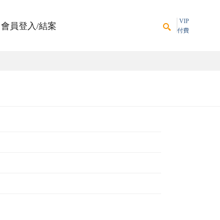
VIP
會員登入/結案
付費