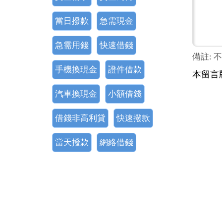
當日撥款
急需現金
急需用錢
快速借錢
備註: 
手機換現金
證件借款
本留言
汽車換現金
小額借錢
借錢非高利貸
快速撥款
當天撥款
網絡借錢