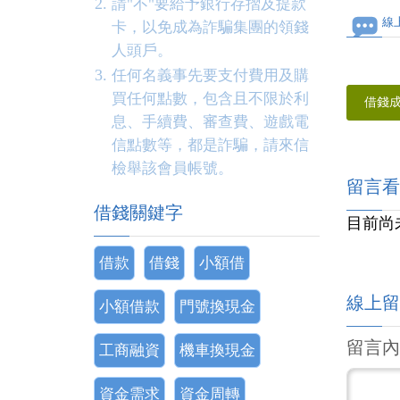
請"不"要給予銀行存摺及提款
線
卡，以免成為詐騙集團的領錢
人頭戶。
任何名義事先要支付費用及購
買任何點數，包含且不限於利
借錢
息、手續費、審查費、遊戲電
信點數等，都是詐騙，請來信
檢舉該會員帳號。
留言看
借錢關鍵字
目前尚
借款
借錢
小額借
線上留
小額借款
門號換現金
留言內
工商融資
機車換現金
資金需求
資金周轉