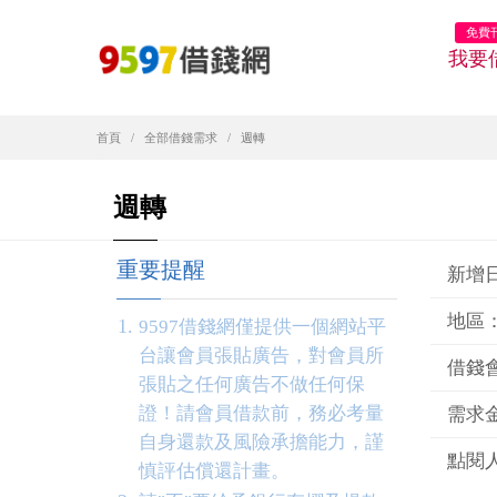
免費
我要
首頁
全部借錢需求
週轉
週轉
重要提醒
新增日期
地區
9597借錢網僅提供一個網站平
台讓會員張貼廣告，對會員所
借錢
張貼之任何廣告不做任何保
證！請會員借款前，務必考量
需求金
自身還款及風險承擔能力，謹
點閱人
慎評估償還計畫。