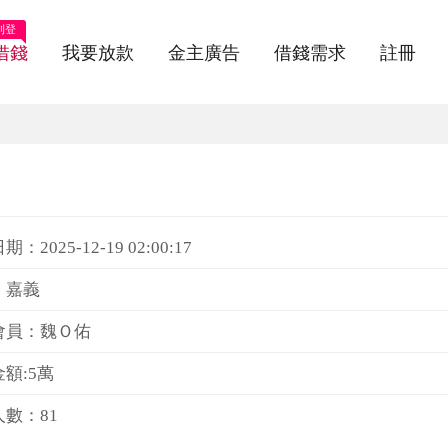
刊登
借錢
我要放款
金主廣告
借錢需求
註冊
：2025-12-19 02:00:17
：嘉義
會員：魏Ｏ佑
額:5萬
數：81