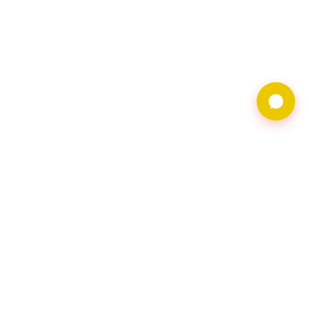
9597借錢網僅提供借
貸廣告服務，不對金
主合法性背書。相關
借貸需求及廣告皆由
會員自行維護，借貸
請洽網頁資料上之金
主會員。
聯繫地址︰116台北
市文山區羅斯福路五
段168號2樓