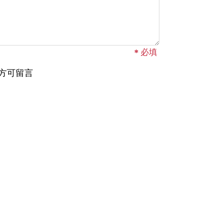
*
必填
方可留言