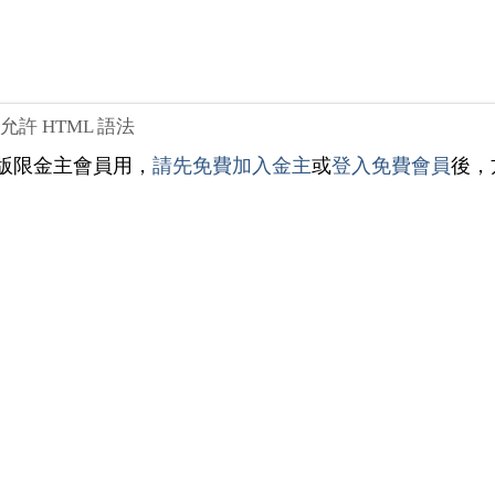
不允許 HTML 語法
版限金主會員用，
請先免費加入金主
或
登入免費會員
後，