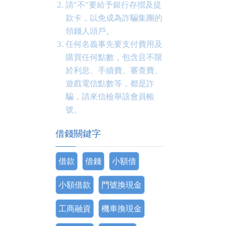
請"不"要給予銀行存摺及提
款卡，以免成為詐騙集團的
領錢人頭戶。
任何名義事先要支付費用及
購買任何點數，包含且不限
於利息、手續費、審查費、
遊戲電信點數等，都是詐
騙，請來信檢舉該會員帳
號。
借錢關鍵字
借款
借錢
小額借
小額借款
門號換現金
工商融資
機車換現金