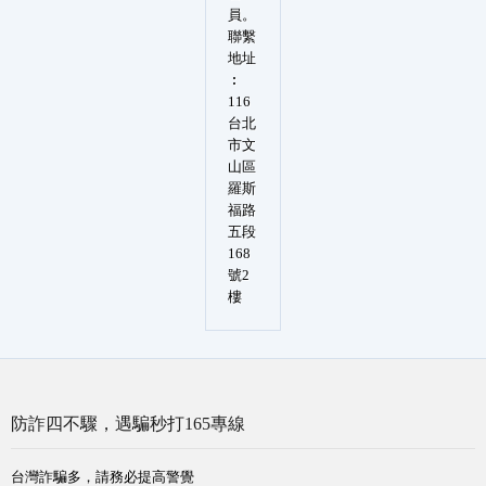
員。
聯繫
地址
︰
116
台北
市文
山區
羅斯
福路
五段
168
號2
樓
防詐四不驟，遇騙秒打165專線
台灣詐騙多，請務必提高警覺