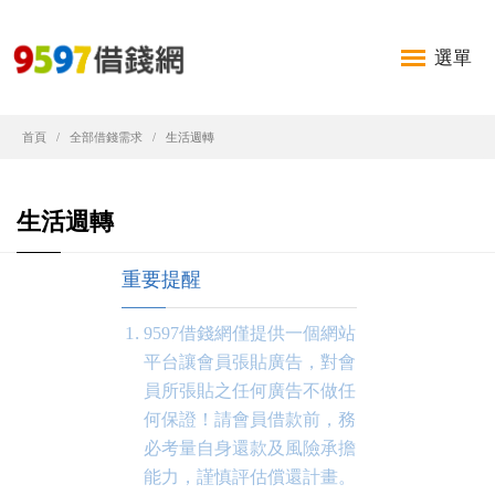
選單
首頁
全部借錢需求
生活週轉
生活週轉
重要提醒
9597借錢網僅提供一個網站
平台讓會員張貼廣告，對會
員所張貼之任何廣告不做任
何保證！請會員借款前，務
必考量自身還款及風險承擔
能力，謹慎評估償還計畫。