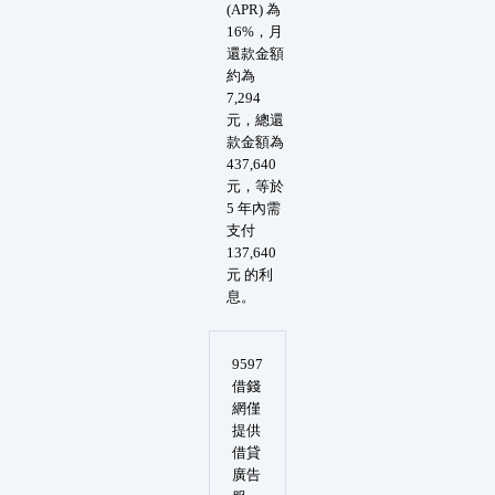
(APR) 為
16%，月
還款金額
約為
7,294
元，總還
款金額為
437,640
元，等於
5 年內需
支付
137,640
元 的利
息。
9597
借錢
網僅
提供
借貸
廣告