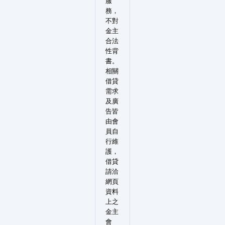
服
務，
不對
金主
合法
性背
書。
相關
借貸
需求
及廣
告皆
由會
員自
行維
護，
借貸
請洽
網頁
資料
上之
金主
會