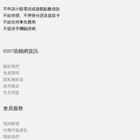
不申請小額電信或遊戲點數借款
不給存摺、不押身分證及提款卡
不給任何事先費用
不提供手機驗證碼
9597借錢網資訊
關於我們
免責聲明
隱私權政策
使用條款
常見問題
會員服務
我的帳號
付費升級廣告
聯絡我們