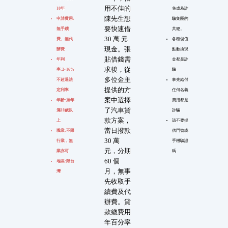
用不佳的
10年
免成為詐
陳先生想
申請費用:
騙集團的
要快速借
無手續
共犯。
30 萬 元
費、無代
各種儲值
現金。張
辦費
點數換現
貼借錢需
年利
金都是詐
求後，從
率:2~16%
騙
多位金主
不超過法
事先給付
提供的方
定利率
任何名義
案中選擇
年齡:須年
費用都是
了汽車貸
滿18歲以
詐騙
款方案，
上
請不要提
當日撥款
職業:不限
供門號或
30 萬
行業，無
手機驗證
元，分期
業亦可
碼
60 個
地區:限台
月，無事
灣
先收取手
續費及代
辦費。貸
款總費用
年百分率