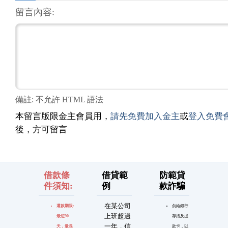
留言內容:
備註: 不允許 HTML 語法
本留言版限金主會員用，
請先免費加入金主
或
登入免費
後，方可留言
借款條
借貸範
防範貸
件須知:
例
款詐騙
在某公司
還款期限:
勿給銀行
上班超過
最短90
存摺及提
一年，信
天，最長
款卡，以