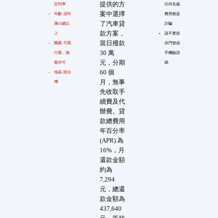
提供的方
定利率
任何名義
案中選擇
年齡:須年
費用都是
了汽車貸
滿18歲以
詐騙
款方案，
上
請不要提
當日撥款
職業:不限
供門號或
30 萬
行業，無
手機驗證
元，分期
業亦可
碼
60 個
地區:限台
月，無事
灣
先收取手
續費及代
辦費。貸
款總費用
年百分率
(APR) 為
16%，月
還款金額
約為
7,294
元，總還
款金額為
437,640