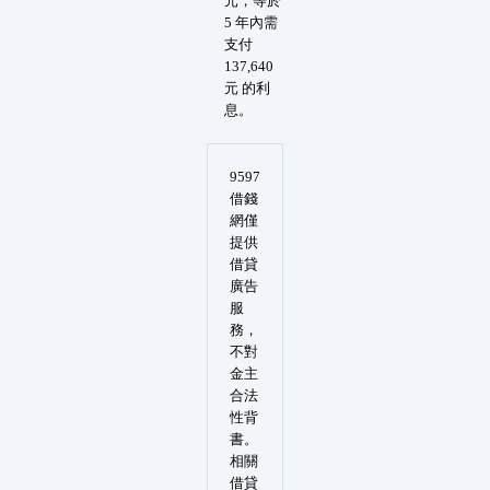
元，等於
5 年內需
支付
137,640
元 的利
息。
9597
借錢
網僅
提供
借貸
廣告
服
務，
不對
金主
合法
性背
書。
相關
借貸