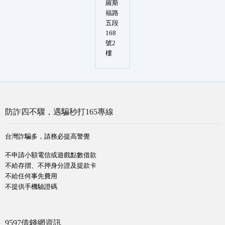
羅斯
福路
五段
168
號2
樓
防詐四不驟，遇騙秒打165專線
台灣詐騙多，請務必提高警覺
不申請小額電信或遊戲點數借款
不給存摺、不押身分證及提款卡
不給任何事先費用
不提供手機驗證碼
9597借錢網資訊