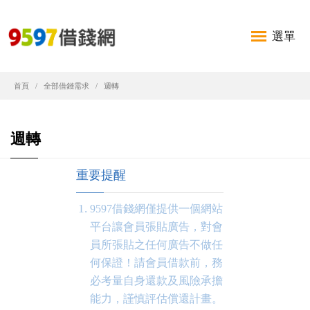
選單
首頁
全部借錢需求
週轉
週轉
重要提醒
9597借錢網僅提供一個網站
平台讓會員張貼廣告，對會
員所張貼之任何廣告不做任
何保證！請會員借款前，務
必考量自身還款及風險承擔
能力，謹慎評估償還計畫。