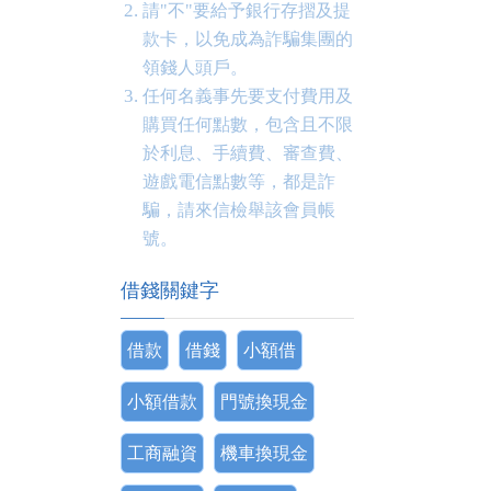
請"不"要給予銀行存摺及提
款卡，以免成為詐騙集團的
領錢人頭戶。
任何名義事先要支付費用及
購買任何點數，包含且不限
於利息、手續費、審查費、
遊戲電信點數等，都是詐
騙，請來信檢舉該會員帳
號。
借錢關鍵字
借款
借錢
小額借
小額借款
門號換現金
工商融資
機車換現金