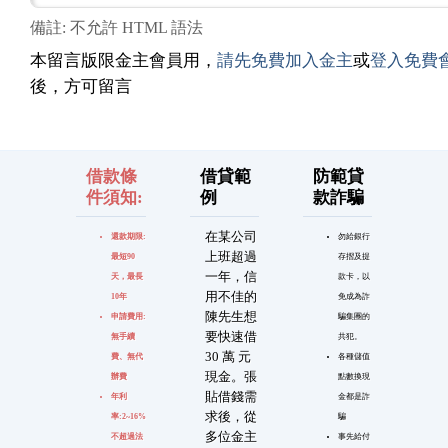
備註: 不允許 HTML 語法
本留言版限金主會員用，
請先免費加入金主
或
登入免費
後，方可留言
借款條
借貸範
防範貸
件須知:
例
款詐騙
在某公司
還款期限:
勿給銀行
上班超過
最短90
存摺及提
一年，信
天，最長
款卡，以
用不佳的
10年
免成為詐
陳先生想
申請費用:
騙集團的
要快速借
無手續
共犯。
30 萬 元
費、無代
各種儲值
現金。張
辦費
點數換現
貼借錢需
年利
金都是詐
求後，從
率:2~16%
騙
多位金主
不超過法
事先給付