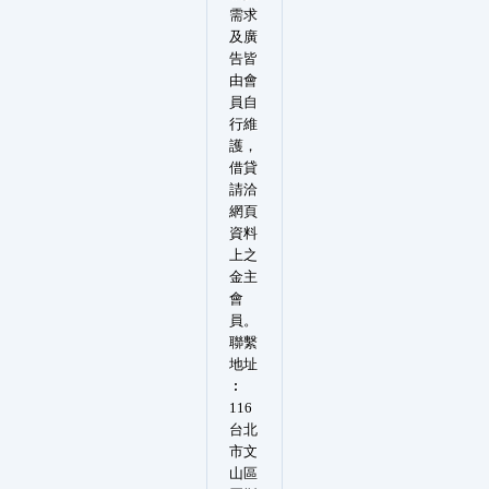
需求
及廣
告皆
由會
員自
行維
護，
借貸
請洽
網頁
資料
上之
金主
會
員。
聯繫
地址
︰
116
台北
市文
山區