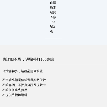
山區
羅斯
福路
五段
168
號2
樓
防詐四不驟，遇騙秒打165專線
台灣詐騙多，請務必提高警覺
不申請小額電信或遊戲點數借款
不給存摺、不押身分證及提款卡
不給任何事先費用
不提供手機驗證碼