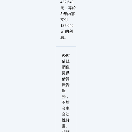
437,640
元，等於
5 年內需
支付
137,640
元 的利
息。
9597
借錢
網僅
提供
借貸
廣告
服
務，
不對
金主
合法
性背
書。
相關