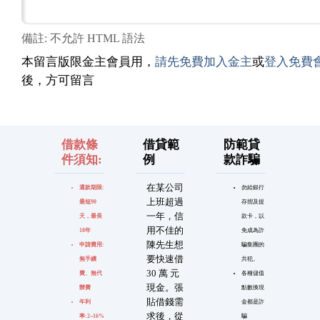
備註: 不允許 HTML 語法
本留言版限金主會員用，
請先免費加入金主
或
登入免費
後，方可留言
借款條
借貸範
防範貸
件須知:
例
款詐騙
在某公司
還款期限:
勿給銀行
上班超過
最短90
存摺及提
一年，信
天，最長
款卡，以
用不佳的
10年
免成為詐
陳先生想
申請費用:
騙集團的
要快速借
無手續
共犯。
30 萬 元
費、無代
各種儲值
現金。張
辦費
點數換現
貼借錢需
年利
金都是詐
求後，從
率:2~16%
騙