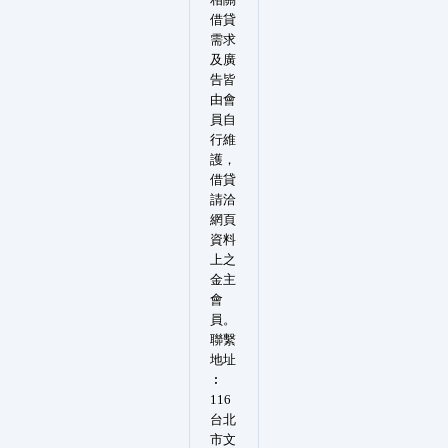
借貸
需求
及廣
告皆
由會
員自
行維
護，
借貸
請洽
網頁
資料
上之
金主
會
員。
聯繫
地址
︰
116
台北
市文