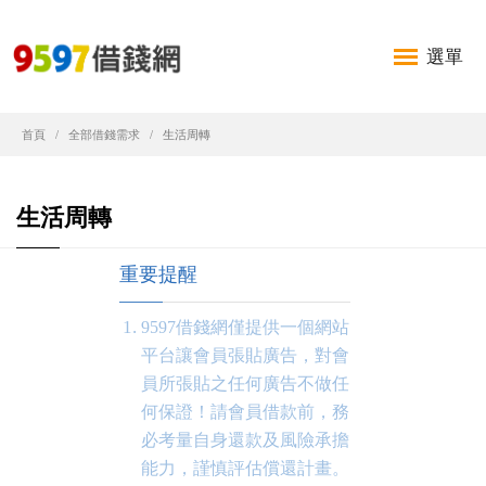
選單
首頁
全部借錢需求
生活周轉
生活周轉
重要提醒
9597借錢網僅提供一個網站
平台讓會員張貼廣告，對會
員所張貼之任何廣告不做任
何保證！請會員借款前，務
必考量自身還款及風險承擔
能力，謹慎評估償還計畫。