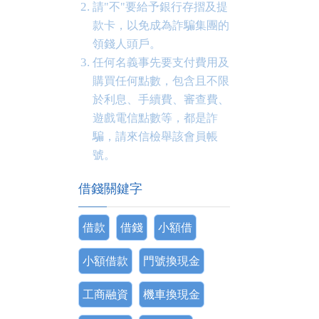
請"不"要給予銀行存摺及提
款卡，以免成為詐騙集團的
領錢人頭戶。
任何名義事先要支付費用及
購買任何點數，包含且不限
於利息、手續費、審查費、
遊戲電信點數等，都是詐
騙，請來信檢舉該會員帳
號。
借錢關鍵字
借款
借錢
小額借
小額借款
門號換現金
工商融資
機車換現金