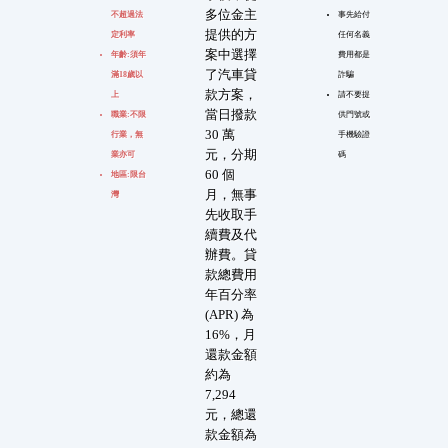
多位金主
不超過法
事先給付
提供的方
定利率
任何名義
案中選擇
年齡:須年
費用都是
了汽車貸
滿18歲以
詐騙
款方案，
上
請不要提
當日撥款
職業:不限
供門號或
30 萬
行業，無
手機驗證
元，分期
業亦可
碼
60 個
地區:限台
月，無事
灣
先收取手
續費及代
辦費。貸
款總費用
年百分率
(APR) 為
16%，月
還款金額
約為
7,294
元，總還
款金額為