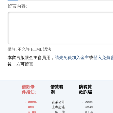
留言內容:
備註: 不允許 HTML 語法
本留言版限金主會員用，
請先免費加入金主
或
登入免費
後，方可留言
借款條
借貸範
防範貸
件須知:
例
款詐騙
在某公司
還款期限:
勿給銀行
上班超過
最短90
存摺及提
一年，信
天，最長
款卡，以