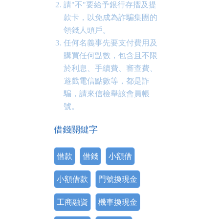
請"不"要給予銀行存摺及提
款卡，以免成為詐騙集團的
領錢人頭戶。
任何名義事先要支付費用及
購買任何點數，包含且不限
於利息、手續費、審查費、
遊戲電信點數等，都是詐
騙，請來信檢舉該會員帳
號。
借錢關鍵字
借款
借錢
小額借
小額借款
門號換現金
工商融資
機車換現金