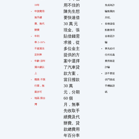
用不佳的
10年
免成為詐
陳先生想
申請費用:
騙集團的
要快速借
無手續
共犯。
30 萬 元
費、無代
各種儲值
現金。張
辦費
點數換現
貼借錢需
年利
金都是詐
求後，從
率:2~16%
騙
多位金主
不超過法
事先給付
提供的方
定利率
任何名義
案中選擇
年齡:須年
費用都是
了汽車貸
滿18歲以
詐騙
款方案，
上
請不要提
當日撥款
職業:不限
供門號或
30 萬
行業，無
手機驗證
元，分期
業亦可
碼
60 個
地區:限台
月，無事
灣
先收取手
續費及代
辦費。貸
款總費用
年百分率