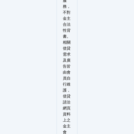
服
務，
不對
金主
合法
性背
書。
相關
借貸
需求
及廣
告皆
由會
員自
行維
護，
借貸
請洽
網頁
資料
上之
金主
會