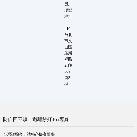
員。
聯繫
地址
︰
116
台北
市文
山區
羅斯
福路
五段
168
號2
樓
防詐四不驟，遇騙秒打165專線
台灣詐騙多，請務必提高警覺