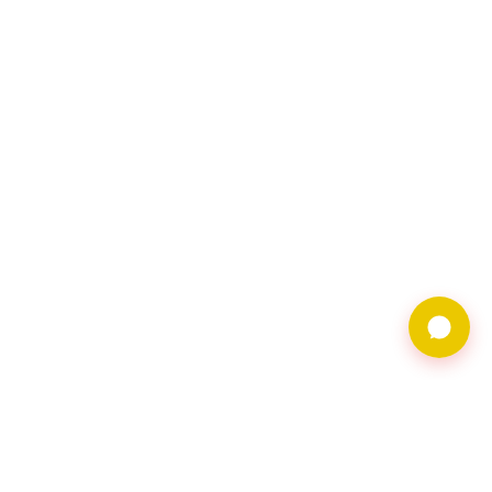
9597借錢網僅提供借
貸廣告服務，不對金
主合法性背書。相關