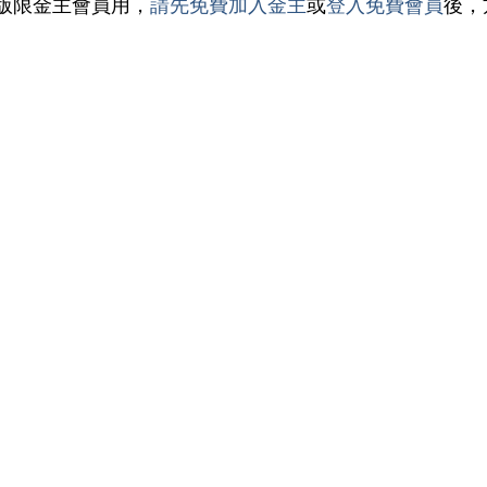
版限金主會員用，
請先免費加入金主
或
登入免費會員
後，