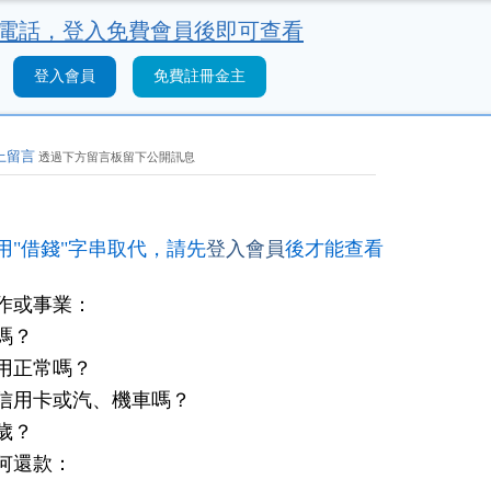
電話，
登入免費會員後即可查看
登入會員
免費註冊金主
上留言
透過下方留言板留下公開訊息
用"借錢"字串取代，請先
登入會員
後才能查看
作或事業：
嗎？
用正常嗎？
信用卡或汽、機車嗎？
歲？
何還款：