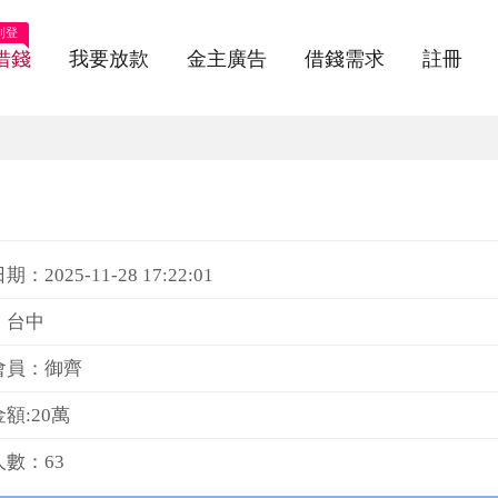
刊登
借錢
我要放款
金主廣告
借錢需求
註冊
：2025-11-28 17:22:01
：台中
會員：御齊
額:20萬
數：63