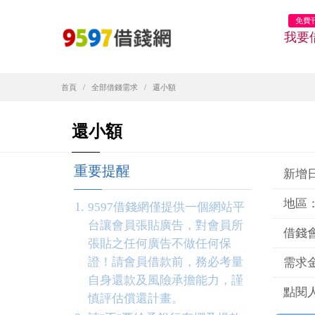
免費
我要
首頁
全部借錢需求
還小額
還小額
重要提醒
新增日期
地區
9597借錢網僅提供一個網站平
台讓會員張貼廣告，對會員所
借錢
張貼之任何廣告不做任何保
證！請會員借款前，務必考量
需求金
自身還款及風險承擔能力，謹
點閱人
慎評估償還計畫。