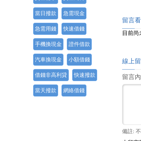
當日撥款
急需現金
留言看
急需用錢
快速借錢
目前尚
手機換現金
證件借款
汽車換現金
小額借錢
線上留
借錢非高利貸
快速撥款
留言內
當天撥款
網絡借錢
備註: 