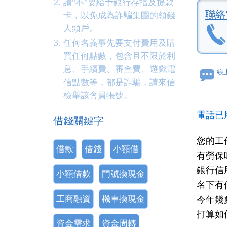
請"不"要給予銀行存摺及提款
聯絡
卡，以免成為詐騙集團的領錢
人頭戶。
任何名義事先要支付費用及購
買任何點數，包含且不限於利
息、手續費、審查費、遊戲電
線
信點數等，都是詐騙，請來信
檢舉該會員帳號。
電話已
借錢關鍵字
您的工
借款
借錢
小額借
有勞保
銀行信
小額借款
門號換現金
名下有
工商融資
機車換現金
今年幾
打算如
資金需求
資金周轉