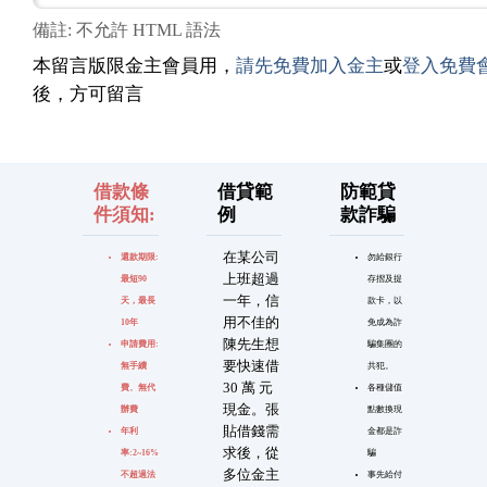
備註: 不允許 HTML 語法
本留言版限金主會員用，
請先免費加入金主
或
登入免費
後，方可留言
借款條
借貸範
防範貸
件須知:
例
款詐騙
在某公司
還款期限:
勿給銀行
上班超過
最短90
存摺及提
一年，信
天，最長
款卡，以
用不佳的
10年
免成為詐
陳先生想
申請費用:
騙集團的
要快速借
無手續
共犯。
30 萬 元
費、無代
各種儲值
現金。張
辦費
點數換現
貼借錢需
年利
金都是詐
求後，從
率:2~16%
騙
多位金主
不超過法
事先給付