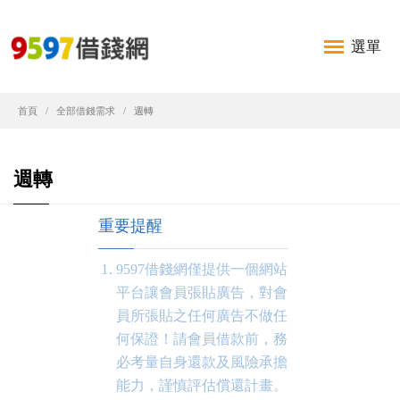
選單
首頁
全部借錢需求
週轉
週轉
重要提醒
9597借錢網僅提供一個網站
平台讓會員張貼廣告，對會
員所張貼之任何廣告不做任
何保證！請會員借款前，務
必考量自身還款及風險承擔
能力，謹慎評估償還計畫。