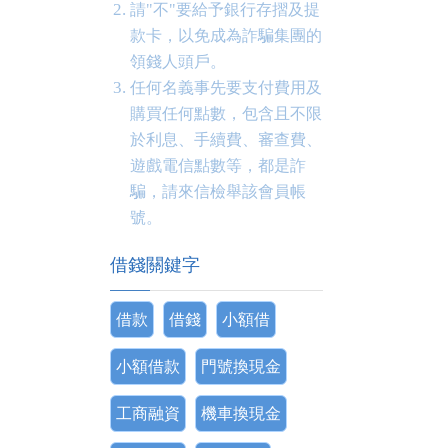
請"不"要給予銀行存摺及提
款卡，以免成為詐騙集團的
領錢人頭戶。
任何名義事先要支付費用及
購買任何點數，包含且不限
於利息、手續費、審查費、
遊戲電信點數等，都是詐
騙，請來信檢舉該會員帳
號。
借錢關鍵字
借款
借錢
小額借
小額借款
門號換現金
工商融資
機車換現金