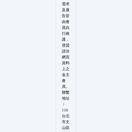
需求
及廣
告皆
由會
員自
行維
護，
借貸
請洽
網頁
資料
上之
金主
會
員。
聯繫
地址
︰
116
台北
市文
山區