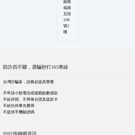
羅斯
福路
五段
168
號2
樓
防詐四不驟，遇騙秒打165專線
台灣詐騙多，請務必提高警覺
不申請小額電信或遊戲點數借款
不給存摺、不押身分證及提款卡
不給任何事先費用
不提供手機驗證碼
9597借錢網資訊