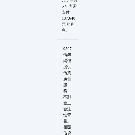
元，等於
5 年內需
支付
137,640
元 的利
息。
9597
借錢
網僅
提供
借貸
廣告
服
務，
不對
金主
合法
性背
書。
相關
借貸