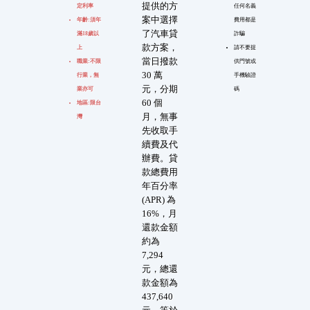
提供的方
定利率
任何名義
案中選擇
年齡:須年
費用都是
了汽車貸
滿18歲以
詐騙
款方案，
上
請不要提
當日撥款
職業:不限
供門號或
30 萬
行業，無
手機驗證
元，分期
業亦可
碼
60 個
地區:限台
月，無事
灣
先收取手
續費及代
辦費。貸
款總費用
年百分率
(APR) 為
16%，月
還款金額
約為
7,294
元，總還
款金額為
437,640