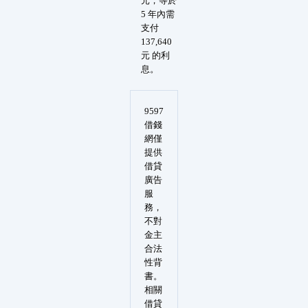
元，等於
5 年內需
支付
137,640
元 的利
息。
9597
借錢
網僅
提供
借貸
廣告
服
務，
不對
金主
合法
性背
書。
相關
借貸