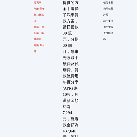
提供的方
定利率
任何名義
案中選擇
年齡:須年
費用都是
了汽車貸
滿18歲以
詐騙
款方案，
上
請不要提
當日撥款
職業:不限
供門號或
30 萬
行業，無
手機驗證
元，分期
業亦可
碼
60 個
地區:限台
月，無事
灣
先收取手
續費及代
辦費。貸
款總費用
年百分率
(APR) 為
16%，月
還款金額
約為
7,294
元，總還
款金額為
437,640