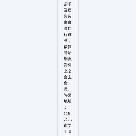
需求
及廣
告皆
由會
員自
行維
護，
借貸
請洽
網頁
資料
上之
金主
會
員。
聯繫
地址
︰
116
台北
市文
山區