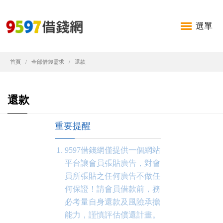
選單
首頁
全部借錢需求
還款
還款
重要提醒
9597借錢網僅提供一個網站
平台讓會員張貼廣告，對會
員所張貼之任何廣告不做任
何保證！請會員借款前，務
必考量自身還款及風險承擔
能力，謹慎評估償還計畫。