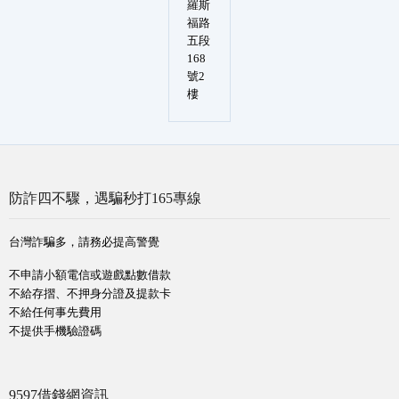
羅斯
福路
五段
168
號2
樓
防詐四不驟，遇騙秒打165專線
台灣詐騙多，請務必提高警覺
不申請小額電信或遊戲點數借款
不給存摺、不押身分證及提款卡
不給任何事先費用
不提供手機驗證碼
9597借錢網資訊