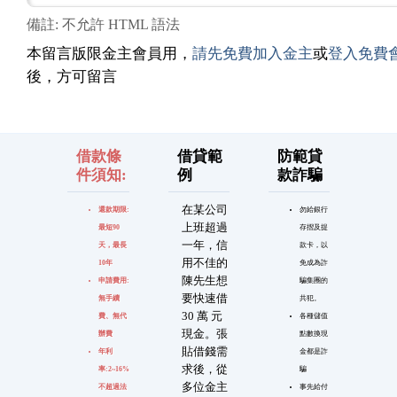
備註: 不允許 HTML 語法
本留言版限金主會員用，
請先免費加入金主
或
登入免費
後，方可留言
借款條
借貸範
防範貸
件須知:
例
款詐騙
在某公司
還款期限:
勿給銀行
上班超過
最短90
存摺及提
一年，信
天，最長
款卡，以
用不佳的
10年
免成為詐
陳先生想
申請費用:
騙集團的
要快速借
無手續
共犯。
30 萬 元
費、無代
各種儲值
現金。張
辦費
點數換現
貼借錢需
年利
金都是詐
求後，從
率:2~16%
騙
多位金主
不超過法
事先給付