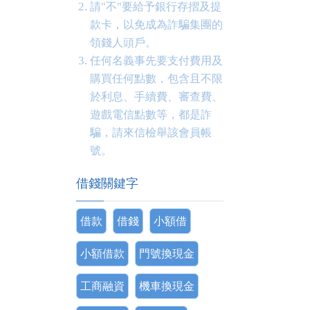
請"不"要給予銀行存摺及提
款卡，以免成為詐騙集團的
領錢人頭戶。
任何名義事先要支付費用及
購買任何點數，包含且不限
於利息、手續費、審查費、
遊戲電信點數等，都是詐
騙，請來信檢舉該會員帳
號。
借錢關鍵字
借款
借錢
小額借
小額借款
門號換現金
工商融資
機車換現金