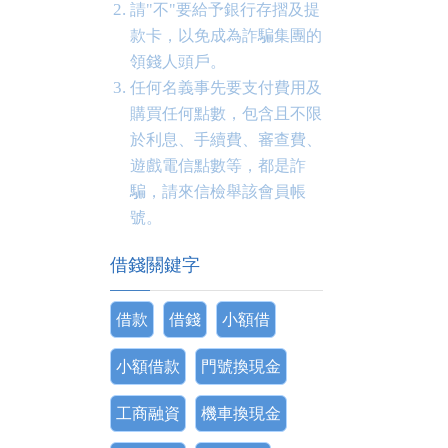
請"不"要給予銀行存摺及提
款卡，以免成為詐騙集團的
領錢人頭戶。
任何名義事先要支付費用及
購買任何點數，包含且不限
於利息、手續費、審查費、
遊戲電信點數等，都是詐
騙，請來信檢舉該會員帳
號。
借錢關鍵字
借款
借錢
小額借
小額借款
門號換現金
工商融資
機車換現金