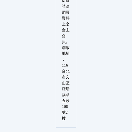
借貸
請洽
網頁
資料
上之
金主
會
員。
聯繫
地址
︰
116
台北
市文
山區
羅斯
福路
五段
168
號2
樓