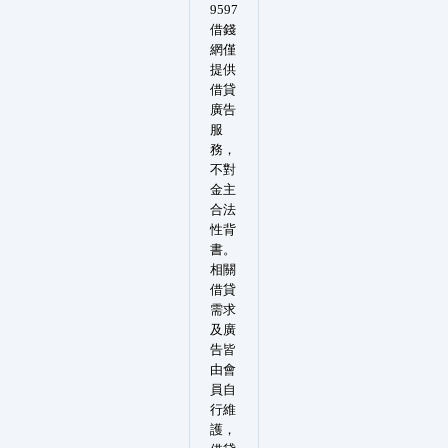
9597
借錢
網僅
提供
借貸
廣告
服
務，
不對
金主
合法
性背
書。
相關
借貸
需求
及廣
告皆
由會
員自
行維
護，