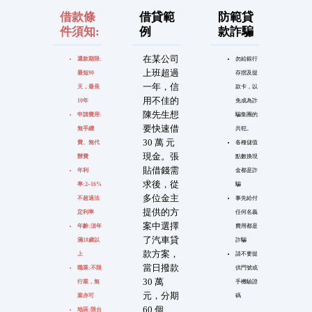
借款條
借貸範
防範貸
件須知:
例
款詐騙
在某公司
還款期限:
勿給銀行
上班超過
最短90
存摺及提
一年，信
天，最長
款卡，以
用不佳的
10年
免成為詐
陳先生想
申請費用:
騙集團的
要快速借
無手續
共犯。
30 萬 元
費、無代
各種儲值
現金。張
辦費
點數換現
貼借錢需
年利
金都是詐
求後，從
率:2~16%
騙
多位金主
不超過法
事先給付
提供的方
定利率
任何名義
案中選擇
年齡:須年
費用都是
了汽車貸
滿18歲以
詐騙
款方案，
上
請不要提
當日撥款
職業:不限
供門號或
30 萬
行業，無
手機驗證
元，分期
業亦可
碼
60 個
地區:限台