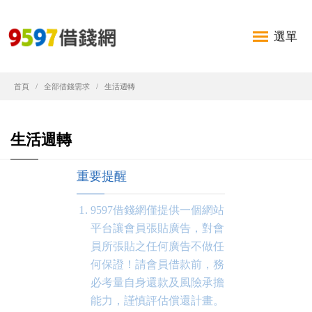
選單
首頁
全部借錢需求
生活週轉
生活週轉
重要提醒
9597借錢網僅提供一個網站
平台讓會員張貼廣告，對會
員所張貼之任何廣告不做任
何保證！請會員借款前，務
必考量自身還款及風險承擔
能力，謹慎評估償還計畫。