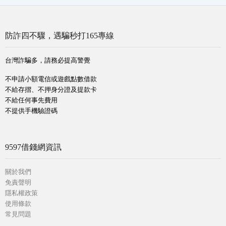
防詐四不驟，遇騙秒打165專線
台灣詐騙多，請務必提高警覺
不申請小額電信或遊戲點數借款
不給存摺、不押身分證及提款卡
不給任何事先費用
不提供手機驗證碼
9597借錢網資訊
關於我們
免責聲明
隱私權政策
使用條款
常見問題