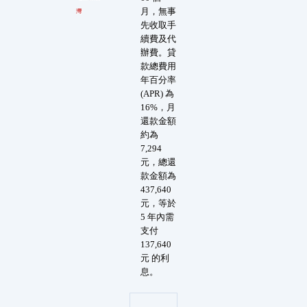
月，無事
灣
先收取手
續費及代
辦費。貸
款總費用
年百分率
(APR) 為
16%，月
還款金額
約為
7,294
元，總還
款金額為
437,640
元，等於
5 年內需
支付
137,640
元 的利
息。