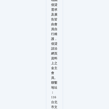
借貸
需求
及廣
告皆
由會
員自
行維
護，
借貸
請洽
網頁
資料
上之
金主
會
員。
聯繫
地址
︰
116
台北
市文