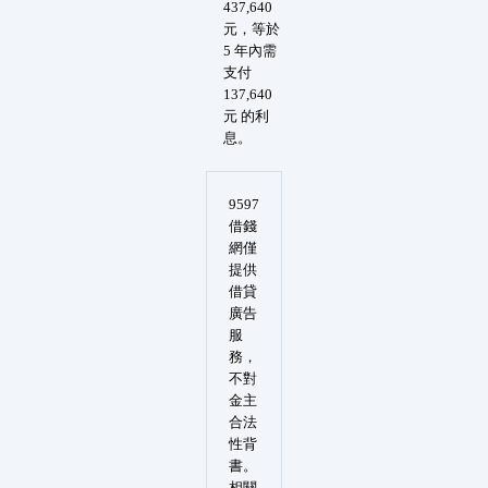
437,640
元，等於
5 年內需
支付
137,640
元 的利
息。
9597
借錢
網僅
提供
借貸
廣告
服
務，
不對
金主
合法
性背
書。
相關