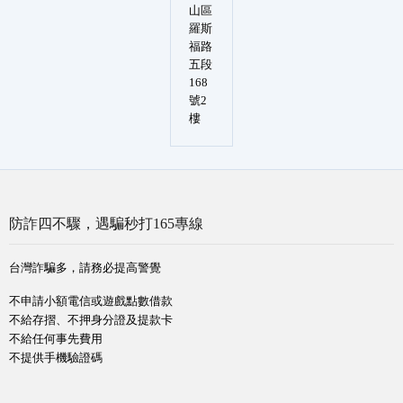
山區
羅斯
福路
五段
168
號2
樓
防詐四不驟，遇騙秒打165專線
台灣詐騙多，請務必提高警覺
不申請小額電信或遊戲點數借款
不給存摺、不押身分證及提款卡
不給任何事先費用
不提供手機驗證碼