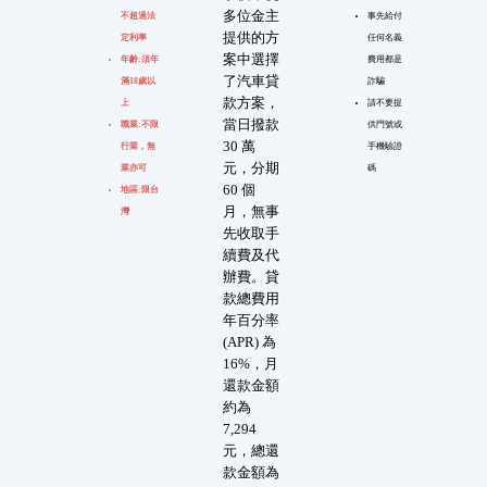
多位金主
不超過法
事先給付
提供的方
定利率
任何名義
案中選擇
年齡:須年
費用都是
了汽車貸
滿18歲以
詐騙
款方案，
上
請不要提
當日撥款
職業:不限
供門號或
30 萬
行業，無
手機驗證
元，分期
業亦可
碼
60 個
地區:限台
月，無事
灣
先收取手
續費及代
辦費。貸
款總費用
年百分率
(APR) 為
16%，月
還款金額
約為
7,294
元，總還
款金額為