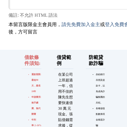
備註: 不允許 HTML 語法
本留言版限金主會員用，
請先免費加入金主
或
登入免費
後，方可留言
借款條
借貸範
防範貸
件須知:
例
款詐騙
在某公司
還款期限:
勿給銀行
上班超過
最短90
存摺及提
一年，信
天，最長
款卡，以
用不佳的
10年
免成為詐
陳先生想
申請費用:
騙集團的
要快速借
無手續
共犯。
30 萬 元
費、無代
各種儲值
現金。張
辦費
點數換現
貼借錢需
年利
金都是詐
求後，從
率:2~16%
騙