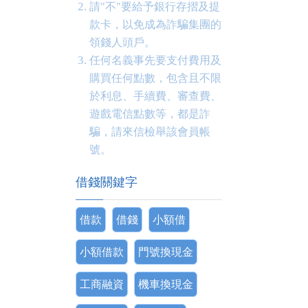
請"不"要給予銀行存摺及提
款卡，以免成為詐騙集團的
領錢人頭戶。
任何名義事先要支付費用及
購買任何點數，包含且不限
於利息、手續費、審查費、
遊戲電信點數等，都是詐
騙，請來信檢舉該會員帳
號。
借錢關鍵字
借款
借錢
小額借
小額借款
門號換現金
工商融資
機車換現金