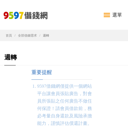
選單
首頁
全部借錢需求
週轉
週轉
重要提醒
9597借錢網僅提供一個網站
平台讓會員張貼廣告，對會
員所張貼之任何廣告不做任
何保證！請會員借款前，務
必考量自身還款及風險承擔
能力，謹慎評估償還計畫。