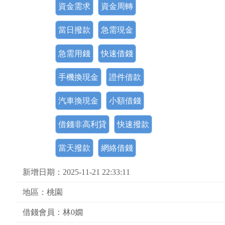
資金需求
資金周轉
當日撥款
急需現金
急需用錢
快速借錢
手機換現金
證件借款
汽車換現金
小額借錢
借錢非高利貸
快速撥款
當天撥款
網絡借錢
新增日期：2025-11-21 22:33:11
地區：桃園
借錢會員：林0嫺