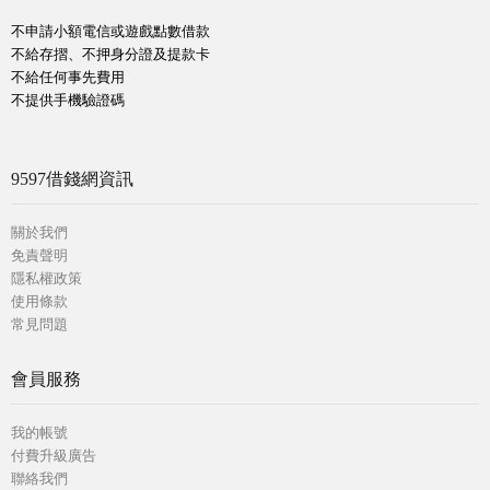
不申請小額電信或遊戲點數借款
不給存摺、不押身分證及提款卡
不給任何事先費用
不提供手機驗證碼
9597借錢網資訊
關於我們
免責聲明
隱私權政策
使用條款
常見問題
會員服務
我的帳號
付費升級廣告
聯絡我們