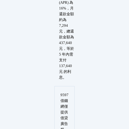
(APR) 為
16%，月
還款金額
約為
7,294
元，總還
款金額為
437,640
元，等於
5 年內需
支付
137,640
元 的利
息。
9597
借錢
網僅
提供
借貸
廣告