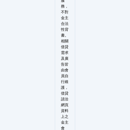
服
務，
不對
金主
合法
性背
書。
相關
借貸
需求
及廣
告皆
由會
員自
行維
護，
借貸
請洽
網頁
資料
上之
金主
會