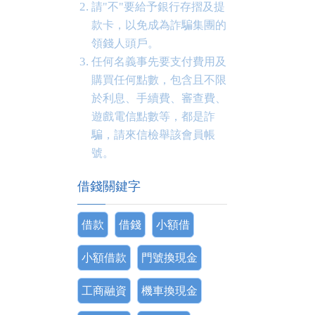
請"不"要給予銀行存摺及提
款卡，以免成為詐騙集團的
領錢人頭戶。
任何名義事先要支付費用及
購買任何點數，包含且不限
於利息、手續費、審查費、
遊戲電信點數等，都是詐
騙，請來信檢舉該會員帳
號。
借錢關鍵字
借款
借錢
小額借
小額借款
門號換現金
工商融資
機車換現金