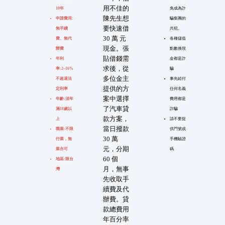
用不佳的
10年
免成為詐
陳先生想
申請費用:
騙集團的
要快速借
無手續
共犯。
30 萬 元
費、無代
各種儲值
現金。張
辦費
點數換現
貼借錢需
年利
金都是詐
求後，從
率:2~16%
騙
多位金主
不超過法
事先給付
提供的方
定利率
任何名義
案中選擇
年齡:須年
費用都是
了汽車貸
滿18歲以
詐騙
款方案，
上
請不要提
當日撥款
職業:不限
供門號或
30 萬
行業，無
手機驗證
元，分期
業亦可
碼
60 個
地區:限台
月，無事
灣
先收取手
續費及代
辦費。貸
款總費用
年百分率