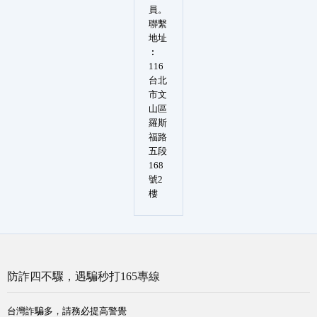
員。
聯繫
地址
︰
116
台北
市文
山區
羅斯
福路
五段
168
號2
樓
防詐四不驟，遇騙秒打165專線
台灣詐騙多，請務必提高警覺