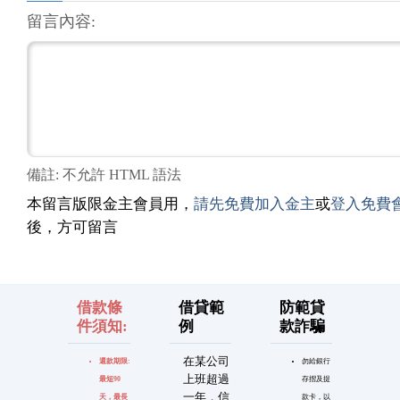
留言內容:
備註: 不允許 HTML 語法
本留言版限金主會員用，
請先免費加入金主
或
登入免費
後，方可留言
借款條
借貸範
防範貸
件須知:
例
款詐騙
在某公司
還款期限:
勿給銀行
上班超過
最短90
存摺及提
一年，信
天，最長
款卡，以