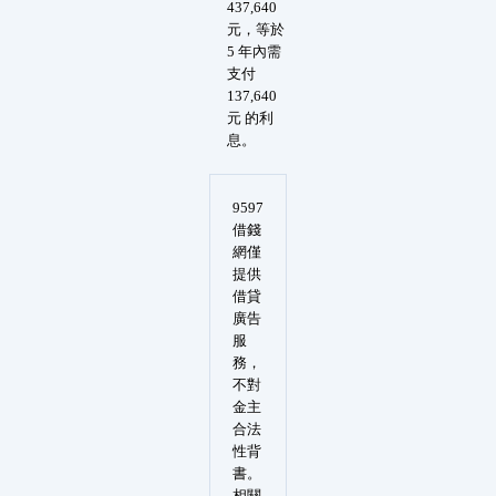
437,640
元，等於
5 年內需
支付
137,640
元 的利
息。
9597
借錢
網僅
提供
借貸
廣告
服
務，
不對
金主
合法
性背
書。
相關