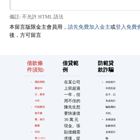
備註: 不允許 HTML 語法
本留言版限金主會員用，
請先免費加入金主
或
登入免費
後，方可留言
借款條
借貸範
防範貸
件須知:
例
款詐騙
在某公司
還款期限:
勿給銀行
上班超過
最短90
存摺及提
一年，信
天，最長
款卡，以
用不佳的
10年
免成為詐
陳先生想
申請費用:
騙集團的
要快速借
無手續
共犯。
30 萬 元
費、無代
各種儲值
現金。張
辦費
點數換現
貼借錢需
年利
金都是詐
求後，從
率:2~16%
騙