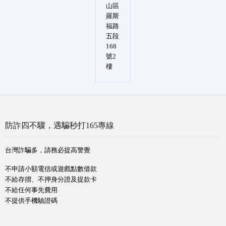
山區
羅斯
福路
五段
168
號2
樓
防詐四不驟，遇騙秒打165專線
台灣詐騙多，請務必提高警覺
不申請小額電信或遊戲點數借款
不給存摺、不押身分證及提款卡
不給任何事先費用
不提供手機驗證碼