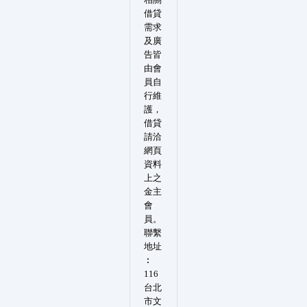
借貸
需求
及廣
告皆
由會
員自
行維
護，
借貸
請洽
網頁
資料
上之
金主
會
員。
聯繫
地址
︰
116
台北
市文