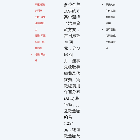
多位金主
不超過法
事先給付
提供的方
定利率
任何名義
案中選擇
年齡:須年
費用都是
了汽車貸
滿18歲以
詐騙
款方案，
上
請不要提
當日撥款
職業:不限
供門號或
30 萬
行業，無
手機驗證
元，分期
業亦可
碼
60 個
地區:限台
月，無事
灣
先收取手
續費及代
辦費。貸
款總費用
年百分率
(APR) 為
16%，月
還款金額
約為
7,294
元，總還
款金額為