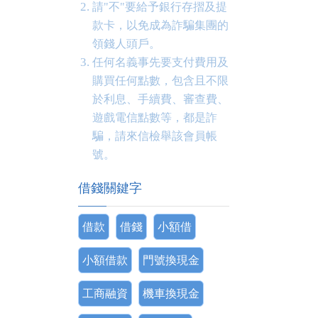
請"不"要給予銀行存摺及提
款卡，以免成為詐騙集團的
領錢人頭戶。
任何名義事先要支付費用及
購買任何點數，包含且不限
於利息、手續費、審查費、
遊戲電信點數等，都是詐
騙，請來信檢舉該會員帳
號。
借錢關鍵字
借款
借錢
小額借
小額借款
門號換現金
工商融資
機車換現金