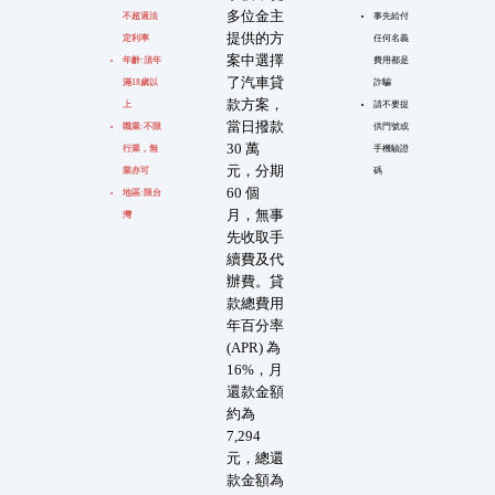
多位金主
不超過法
事先給付
提供的方
定利率
任何名義
案中選擇
年齡:須年
費用都是
了汽車貸
滿18歲以
詐騙
款方案，
上
請不要提
當日撥款
職業:不限
供門號或
30 萬
行業，無
手機驗證
元，分期
業亦可
碼
60 個
地區:限台
月，無事
灣
先收取手
續費及代
辦費。貸
款總費用
年百分率
(APR) 為
16%，月
還款金額
約為
7,294
元，總還
款金額為