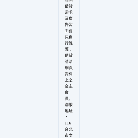
借貸
需求
及廣
告皆
由會
員自
行維
護，
借貸
請洽
網頁
資料
上之
金主
會
員。
聯繫
地址
︰
116
台北
市文