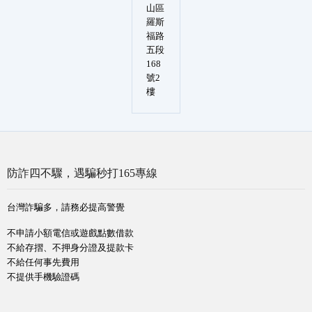
山區
羅斯
福路
五段
168
號2
樓
防詐四不驟，遇騙秒打165專線
台灣詐騙多，請務必提高警覺
不申請小額電信或遊戲點數借款
不給存摺、不押身分證及提款卡
不給任何事先費用
不提供手機驗證碼