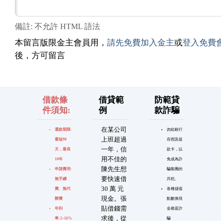
備註: 不允許 HTML 語法
本留言版限金主會員用，
請先免費加入金主
或
登入免費
後，方可留言
借款條
借貸範
防範貸
件須知:
例
款詐騙
在某公司
還款期限:
勿給銀行
上班超過
最短90
存摺及提
一年，信
天，最長
款卡，以
用不佳的
10年
免成為詐
陳先生想
申請費用:
騙集團的
要快速借
無手續
共犯。
30 萬 元
費、無代
各種儲值
現金。張
辦費
點數換現
貼借錢需
年利
金都是詐
求後，從
率:2~16%
騙