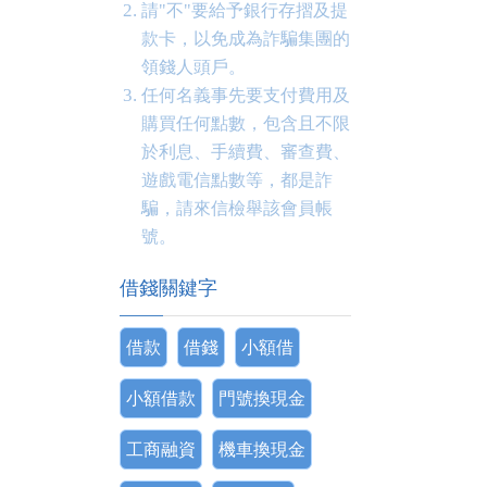
請"不"要給予銀行存摺及提
款卡，以免成為詐騙集團的
領錢人頭戶。
任何名義事先要支付費用及
購買任何點數，包含且不限
於利息、手續費、審查費、
遊戲電信點數等，都是詐
騙，請來信檢舉該會員帳
號。
借錢關鍵字
借款
借錢
小額借
小額借款
門號換現金
工商融資
機車換現金