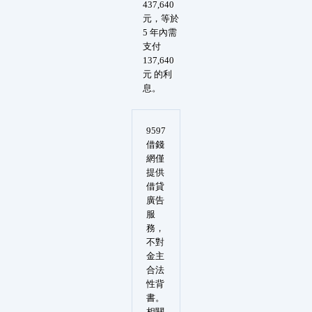
437,640
元，等於
5 年內需
支付
137,640
元 的利
息。
9597
借錢
網僅
提供
借貸
廣告
服
務，
不對
金主
合法
性背
書。
相關